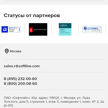
Настраиваемые конические, рельефные и
деформированные текстовые слои
Статусы от партнеров
Создание многослойных изображений с помощью
настраиваемых 3D и деформированных текстовых слоев.
Усовершенствованная замена цвета
Полностью изменение цвета определенных объектов на
изображении для совершенно нового вида. Можно
Москва
выбрать несколько областей одновременно для
последовательной настройки.
sales.r@softline.com
AI-Powered Deblur
Размытые изображения ушли в прошлое с
8 (495) 232-00-60
интеллектуальным размытием. Идеально подходит для
8 (800) 200-08-60
фиксации фотографий детей, домашних животных или
снятых фоо с движущихся транспортных средств.
ПАО «Софтлайн». Юр. адрес: 119021, г. Москва, ул. Льва
Горячая клавиша
Толстого, дом 5, строение 1, этаж 3, помещение 1, комн. № 2, 2а
(А-311)