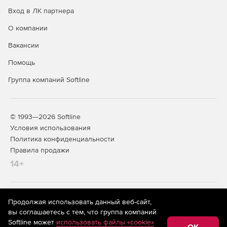
Можно «привязывать» элементы слоя, чтобы
Вход в ЛК партнера
расположить их идеально в кадре. Поддерживается
привязка к вертикальным / горизонтальным осям или
О компании
другим объектам.
Вакансии
AI-распознавание лиц для управления фотографиями
Помощь
Легко управлять большими коллекциями фотографий с
Группа компаний Softline
помощью нового механизма распознавания лиц AI.
© 1993—2026 Softline
Условия использования
Политика конфиденциальности
Правила продажи
14+
На информационном ресурсе store.softline.ru применяются
Продолжая использовать данный веб-сайт,
рекомендательные технологии
(информационные технологии
вы соглашаетесь с тем, что группа компаний
предоставления информации на основе сбора,
Softline может
использовать файлы «cookie»
систематизации и анализа сведений, относящихся к