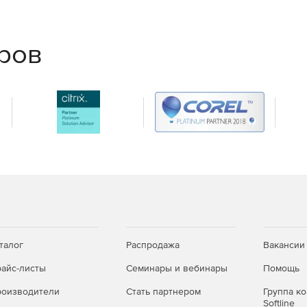
ментов
еров
или файлов свободно без риска повреждения. После
уться к исходному варианту файла или состояния
 бэкапа
матического сохранения копий: ежедневно,
 удобный вариант исходя из потребностей.
ите свою бизнес от потери критически важных
талог
Распродажа
Вакансии
айс-листы
Семинары и вебинары
Помощь
оизводители
Стать партнером
Группа к
Softline