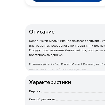
Описание
Кибер Бэкап Малый Бизнес помогает защитить 
инструментам резервного копирования и возмо
Продукт осуществляет бэкап файлов, программ и
восстановить данные.
Используйте Кибер Бэкап Малый Бизнес, чтоб
непрерывность рабочих процессов.
Основные преимущества
Характеристики
Резервное копирование по 
Версия
Способ доставки
Возможность создать график бэкапа для автома