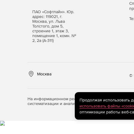
С
п
ПАО «Софтлайн». Юр.
адрес: 119021, г.
Те
Москва, ул. Льва
Толстого, дом 5,
строение 1, этаж 3,
помещение 1, комн. №
2, 2а (А-311)
Москва
© 
На информационном ресурсе store.softline.ru примен
Продолжая использовать дан
систематизации и анализа сведений, относящихся к 
использовать файлы «cooki
оптимизации работы веб-са