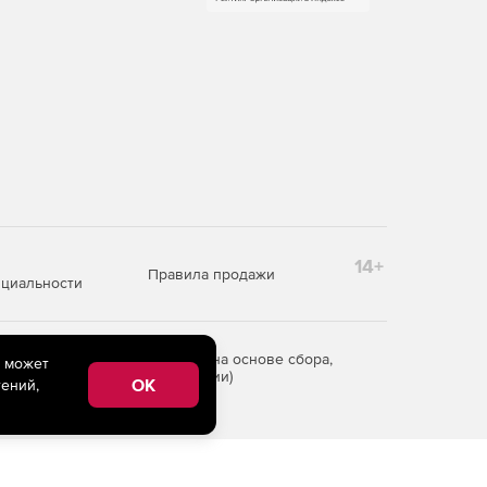
14+
Правила продажи
циальности
редоставления информации на основе сбора,
e может
рритории Российской Федерации)
OK
ений,