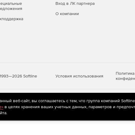
пециальные
Вход в ЛК партнера
редложения
О компании
хподдержка
Политика
Условия использования
1993—2026 Softline
конфиден
яются
рекомендательные технологии
(информационные технологии п
ный веб-сайт, вы соглашаетесь с тем, что группа компаний Softlin
предпочтениям пользователей сети «Интернет», находящихся на те
e»
в целях хранения ваших учетных данных, параметров и предпочт
йта.