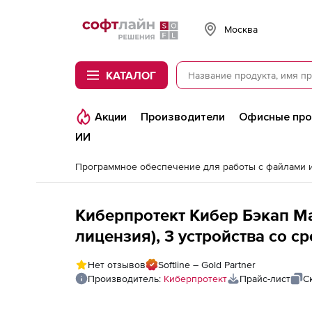
Softline
Москва
КАТАЛОГ
Акции
Производители
Офисные пр
ИИ
Киберпротект Кибер Бэкап М
лицензия), 3 устройства со с
услугу по технической подде
Нет отзывов
Softline – Gold Partner
Производитель:
Киберпротект
Прайс-лист
С