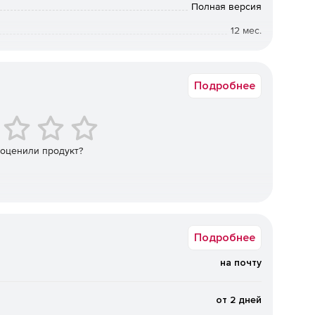
Полная версия
12 мес.
льный (съемный носитель) или облачный ресурс.
Коммерческая
Подробнее
ключая настройки, или выборочно по файлам.
 оценили продукт?
о от Киберпротекта – Кибер Облако.
Подробнее
на почту
тройства через интернет.
от 2 дней