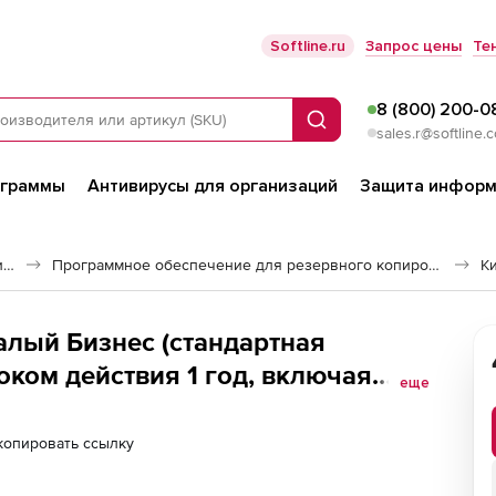
Softline.ru
Запрос цены
Те
8 (800) 200-0
Поиск
sales.r@softline.
ограммы
Антивирусы для организаций
Защита информ
Программное обеспечение для работы с файлами и дисками
Программное обеспечение для резервного копирования
К
алый Бизнес (стандартная
роком действия 1 год, включая
еще
ржке
копировать ссылку