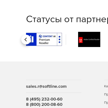
Безопасная среда экспери
Статусы от партн
Можно копировать любые модификации системы 
внесенные изменения можно сохранить или верн
системы.
Автоматизация расписания
Назад
Пользователь может регулировать частоту авто
еженедельно или ежемесячно, выбирая наиболее
Покупайте Кибер Бэкап Малый Бизнес и защит
данных.
sales.r@softline.com
Ка
Пр
8 (495) 232-00-60
Пр
8 (800) 200-08-60