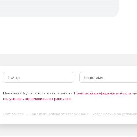
 копии, что защитить информацию от посторонних лиц.
ного содержимого устройства – от ОС до
о диска
Нажимая «Подписаться», я соглашаюсь с
Политикой конфиденциальности
, д
емы, не прибегая к созданию загрузочных дисков. Этот
получение информационных рассылок
.
на другой накопитель.
Этот сайт защищен SmartCaptcha от Yandex Cloud -
Уведомление об условия
ожно на внешнем носителе, обеспечив себе
способности машины в случае сбоев или неполадок.