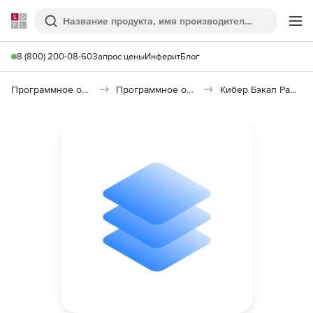
Softline
Поиск
Ме
8 (800) 200-08-60
Запрос цены
Инферит
Блог
Программное обеспечение для работы с файлами и дисками
Программное обеспечение для резервного копирования
Кибер Бэкап Расширенная редакция