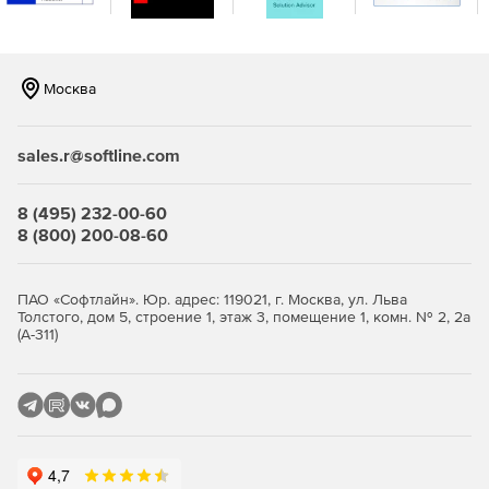
Возможна репликация и распределение копий между
площадками для повышения отказоустойчивости.
Продвинутая защита от киберугроз.
Встроенная
Москва
защита от вирусов‑шифровальщиков на базе ИИ,
модуль проверки уязвимостей в ОС и приложениях,
шифрование трафика (SSL, HTTPS, проприетарный
sales.r@softline.com
протокол BSP), парольная защита резервных копий и
хранилищ.
8 (495) 232-00-60
Эффективное использование ресурсов и снижение
8 (800) 200-08-60
стоимости владения.
Дедупликация и сжатие данных
уменьшают объем резервных копий и нагрузку на
сеть и хранилища. Гибкие фильтры позволяют
ПАО «Софтлайн». Юр. адрес: 119021, г. Москва, ул. Льва
Толстого, дом 5, строение 1, этаж 3, помещение 1, комн. № 2, 2а
исключать ненужные данные на уровне дисков, папок
(А-311)
и файлов. Распределение ресурсоемких задач
(валидация, репликация, очистка) на наиболее
производительные хосты повышает общую
эффективность.
Быстрое и гибкое восстановление.
Поддерживается
универсальное восстановление на «голое железо»