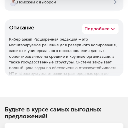
Поможем с выбором
Описание
Подробнее
Кибер Бэкап Расширенная редакция – это
масштабируемое решение для резервного копирования,
защиты и универсального восстановления данных,
ориентированное на средние и крупные организации, а
также государственные структуры. Система закрывает
полный цикл задач по обеспечению отказоустойчивости
ИТ-инфраструктуры: от защиты разнородных сред до
быстрого восстановления после инцидентов и
соответствия регуляторным требованиям.
Используйте решение Кибер Бэкап Расширенная
редакция для комплексной защиты ИТ-инфраструктуры,
быстрого восстановления данных и соответствия
Будьте в курсе самых выгодных
регуляторным требованиям при оптимальной стоимости
предложений!
владения.