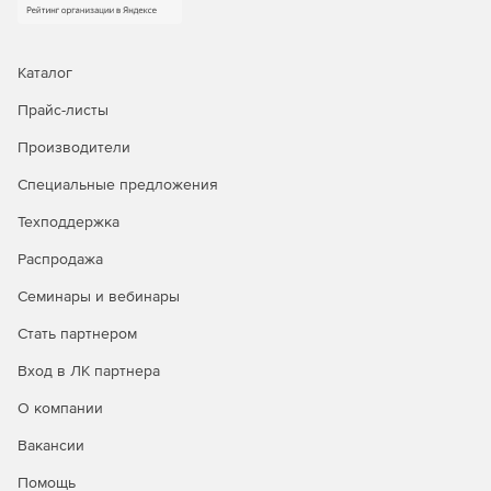
или оборудование, отличное от оригинального,
мгновенное восстановление для сокращения
времени простоя, гранулярное восстановление
отдельных объектов, а также автоматическое
Каталог
восстановление после атак шифровальщиков.
Прайс-листы
Доступна уникальная технология восстановления
PostgreSQL на момент времени.
Производители
Централизованное управление и автоматизация.
Специальные предложения
Интуитивная веб‑консоль, ролевая модель
Техподдержка
администрирования (включая выделенную роль ИБ),
поддержка локальных и доменных учетных записей,
Распродажа
интеграция с отечественными и зарубежными
службами каталогов. Для специализированных задач
Семинары и вебинары
доступны CLI и загрузочный носитель.
Стать партнером
Мониторинг, отчетность и интеграция в процессы
Вход в ЛК партнера
ИБ.
Панель мониторинга, автоматизированная
генерация отчетов в разных форматах, детальный
О компании
журнал событий и действий, сбор диагностических
Вакансии
данных. Поддержка SMTP‑оповещений, передача
событий в SIEM‑системы через Syslog/CEF, интеграция
Помощь