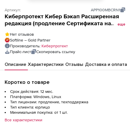
Артикул:
APP100MBCRN1
Киберпротект Кибер Бэкап Расширенная
редакция (продление Сертификата на
еще
сопровождение ПО Кибер Бэкап
Нет отзывов
Расширенная редакция для почтового
Softline – Gold Partner
ящика на 1 год для коммерческих
Производитель:
Киберпротект
организаций), 100 почтовых ящиков
Прайс-лист
Скопировать ссылку
Описание
Характеристики
Отзывы
Доставка и оплата
Коротко о товаре
Срок действия: 12 мес.
Платформа: Windows, Linux
Тип лицензии: продление, техподдержка
Тип клиента: юрлицо
Минимальная покупка: от 1 шт.
Все характеристики