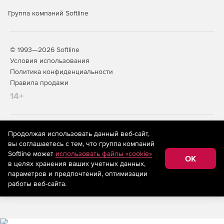
с внешними системами мониторинга.
Группа компаний Softline
Масштабируемость и отказоустойчивость.
Поддержка множества медиа‑серверов и десятков
тысяч источников, многопоточность, кластеры
© 1993—2026 Softline
агентов, автономная работа агентов без связи с
Условия использования
сервером, кластеризация сервера управления и
поддержка кластерных конфигураций СУБД.
Политика конфиденциальности
Правила продажи
Соответствие регуляторным
14+
требованиям и статус продукта
Включение в реестр Минцифры России.
На информационном ресурсе store.softline.ru применяются
Продолжая использовать данный веб-сайт,
рекомендательные технологии
(информационные технологии
вы соглашаетесь с тем, что группа компаний
предоставления информации на основе сбора,
Сертификация ФСТЭК России.
Softline может
использовать файлы «cookie»
систематизации и анализа сведений, относящихся к
OK
в целях хранения ваших учетных данных,
предпочтениям пользователей сети «Интернет»,
Сертификация ОАЦ Республики Беларусь.
находящихся на территории Российской Федерации)
параметров и предпочтений, оптимизации
работы веб-сайта.
Простота развертывания и
обновления