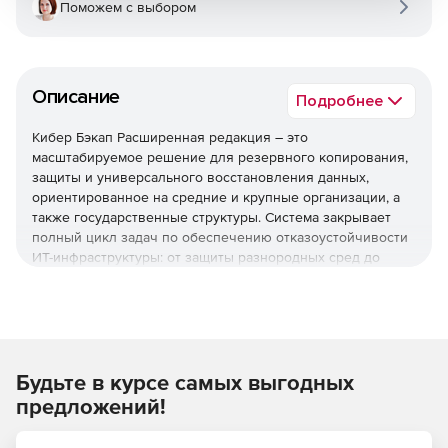
Поможем с выбором
Описание
Подробнее
Кибер Бэкап Расширенная редакция – это
масштабируемое решение для резервного копирования,
защиты и универсального восстановления данных,
ориентированное на средние и крупные организации, а
также государственные структуры. Система закрывает
полный цикл задач по обеспечению отказоустойчивости
ИТ-инфраструктуры: от защиты разнородных сред до
быстрого восстановления после инцидентов и
соответствия регуляторным требованиям.
Используйте решение Кибер Бэкап Расширенная
редакция для комплексной защиты ИТ-инфраструктуры,
быстрого восстановления данных и соответствия
Будьте в курсе самых выгодных
регуляторным требованиям при оптимальной стоимости
предложений!
владения.