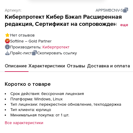
Артикул:
APP5MBCNV-S
Киберпротект Кибер Бэкап Расширенная
редакция, Сертификат на сопровождение
еще
ПО Кибер Бэкап Расширенная редакция
Нет отзывов
для коммерческих организаций (переход
Softline – Gold Partner
на новую версию), для почтового ящика (5
Производитель:
Киберпротект
почтовых ящиков)
Прайс-лист
Скопировать ссылку
Описание
Характеристики
Отзывы
Доставка и оплата
Коротко о товаре
Срок действия: бессрочная лицензия
Платформа: Windows, Linux
Тип лицензии: перекрестное обновление, техподдержка
Тип клиента: юрлицо
Минимальная покупка: от 1 шт.
Все характеристики