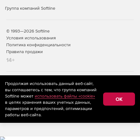
с внешними системами мониторинга.
Группа компаний Softline
Масштабируемость и отказоустойчивость.
Поддержка множества медиа‑серверов и десятков
тысяч источников, многопоточность, кластеры
© 1993—2026 Softline
агентов, автономная работа агентов без связи с
Условия использования
сервером, кластеризация сервера управления и
поддержка кластерных конфигураций СУБД.
Политика конфиденциальности
Правила продажи
Соответствие регуляторным
14+
требованиям и статус продукта
Включение в реестр Минцифры России.
На информационном ресурсе store.softline.ru применяются
Продолжая использовать данный веб-сайт,
рекомендательные технологии
(информационные технологии
вы соглашаетесь с тем, что группа компаний
предоставления информации на основе сбора,
Сертификация ФСТЭК России.
Softline может
использовать файлы «cookie»
систематизации и анализа сведений, относящихся к
OK
в целях хранения ваших учетных данных,
предпочтениям пользователей сети «Интернет»,
Сертификация ОАЦ Республики Беларусь.
находящихся на территории Российской Федерации)
параметров и предпочтений, оптимизации
работы веб-сайта.
Простота развертывания и
обновления