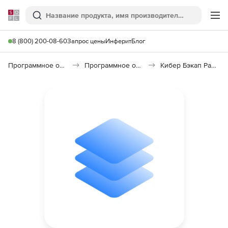
Softline
Поиск
Ме
8 (800) 200-08-60
Запрос цены
Инферит
Блог
Программное обеспечение для работы с файлами и дисками
Программное обеспечение для резервного копирования
Кибер Бэкап Расширенная редакция