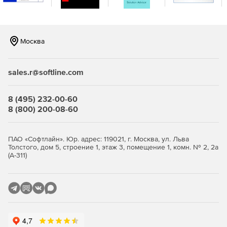
Возможна репликация и распределение копий между
площадками для повышения отказоустойчивости.
Продвинутая защита от киберугроз.
Встроенная
Москва
защита от вирусов‑шифровальщиков на базе ИИ,
модуль проверки уязвимостей в ОС и приложениях,
шифрование трафика (SSL, HTTPS, проприетарный
sales.r@softline.com
протокол BSP), парольная защита резервных копий и
хранилищ.
8 (495) 232-00-60
Эффективное использование ресурсов и снижение
8 (800) 200-08-60
стоимости владения.
Дедупликация и сжатие данных
уменьшают объем резервных копий и нагрузку на
сеть и хранилища. Гибкие фильтры позволяют
ПАО «Софтлайн». Юр. адрес: 119021, г. Москва, ул. Льва
Толстого, дом 5, строение 1, этаж 3, помещение 1, комн. № 2, 2а
исключать ненужные данные на уровне дисков, папок
(А-311)
и файлов. Распределение ресурсоемких задач
(валидация, репликация, очистка) на наиболее
производительные хосты повышает общую
эффективность.
Быстрое и гибкое восстановление.
Поддерживается
универсальное восстановление на «голое железо»