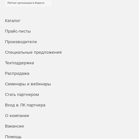
или оборудование, отличное от оригинального,
мгновенное восстановление для сокращения
времени простоя, гранулярное восстановление
отдельных объектов, а также автоматическое
Каталог
восстановление после атак шифровальщиков.
Прайс-листы
Доступна уникальная технология восстановления
PostgreSQL на момент времени.
Производители
Централизованное управление и автоматизация.
Специальные предложения
Интуитивная веб‑консоль, ролевая модель
Техподдержка
администрирования (включая выделенную роль ИБ),
поддержка локальных и доменных учетных записей,
Распродажа
интеграция с отечественными и зарубежными
службами каталогов. Для специализированных задач
Семинары и вебинары
доступны CLI и загрузочный носитель.
Стать партнером
Мониторинг, отчетность и интеграция в процессы
Вход в ЛК партнера
ИБ.
Панель мониторинга, автоматизированная
генерация отчетов в разных форматах, детальный
О компании
журнал событий и действий, сбор диагностических
Вакансии
данных. Поддержка SMTP‑оповещений, передача
событий в SIEM‑системы через Syslog/CEF, интеграция
Помощь