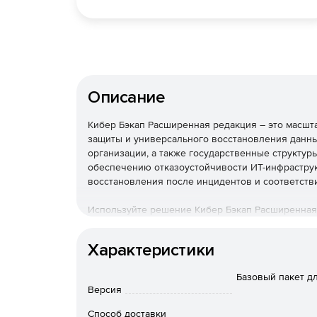
Описание
Кибер Бэкап Расширенная редакция – это масш
защиты и универсального восстановления данны
организации, а также государственные структур
обеспечению отказоустойчивости ИТ-инфраструк
восстановления после инцидентов и соответств
Используйте решение Кибер Бэкап Расширенная
быстрого восстановления данных и соответстви
стоимости владения.
Характеристики
Необходимо приобрести тех
Базовый пакет д
Программное обеспечение б
Версия
поставляется!
Способ доставки