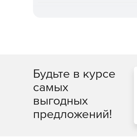
повышает общую эффективность.
Быстрое и гибкое восстановление.
Поддерж
железо» или оборудование, отличное от ори
сокращения времени простоя, гранулярное в
автоматическое восстановление после атак
восстановления PostgreSQL на момент време
Централизованное управление и автомати
администрирования (включая выделенную ро
записей, интеграция с отечественными и за
Будьте в курсе
специализированных задач доступны CLI и з
самых
Мониторинг, отчетность и интеграция в пр
генерация отчетов в разных форматах, дета
выгодных
данных. Поддержка SMTP‑оповещений, переда
интеграция с внешними системами монитори
предложений!
Масштабируемость и отказоустойчивость.
П
тысяч источников, многопоточность, кластер
сервером, кластеризация сервера управлен