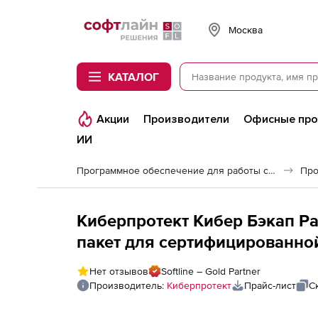
Softline
Москва
КАТАЛОГ
Акции
Производители
Офисные пр
ИИ
Программное обеспечение для работы с файлами и дисками
Киберпротект Кибер Бэкап Р
пакет для сертифицированно
комплекса, ФСТЭК, для комме
Нет отзывов
Softline – Gold Partner
почтовых ящиков, ФСТЭК
Производитель:
Киберпротект
Прайс-лист
С