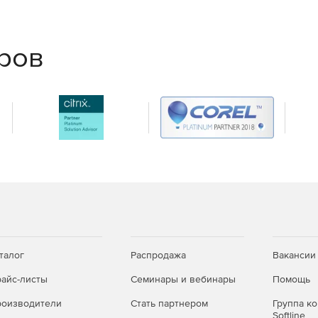
ым требованиям и статус
еров
и обновления
крытие портов и выдача прав.
 с едиными дистрибутивами; дополнительные
талог
Распродажа
Вакансии
или CLI.
айс-листы
Семинары и вебинары
Помощь
ьных снимков; для Windows — автоматическое
оизводители
Стать партнером
Группа к
Softline