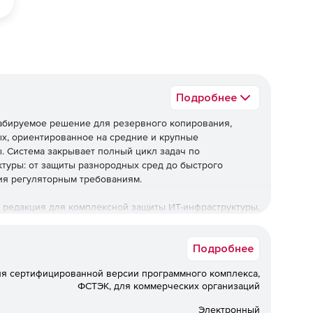
Подробнее
табируемое решение для резервного копирования,
х, ориентированное на средние и крупные
ы. Система закрывает полный цикл задач по
туры: от защиты разнородных сред до быстрого
ия регуляторным требованиям.
 редакция для комплексной защиты ИТ-инфраструктуры,
я регуляторным требованиям при оптимальной
Подробнее
ническую поддержку.
ля сертифицированной версии программного комплекса,
ез технической поддержки не
ФСТЭК, для коммерческих организаций
Электронный