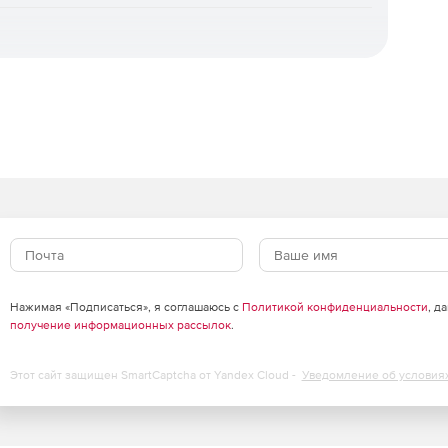
ивается универсальное восстановление на «голое
гинального, мгновенное восстановление для
осстановление отдельных объектов, а также
 шифровальщиков. Доступна уникальная технология
ни.
зация.
Интуитивная веб‑консоль, ролевая модель
ль ИБ), поддержка локальных и доменных учетных
рубежными службами каталогов. Для
агрузочный носитель.
оцессы ИБ.
Панель мониторинга, автоматизированная
льный журнал событий и действий, сбор диагностических
Нажимая «Подписаться», я соглашаюсь с
Политикой конфиденциальности
, д
ча событий в SIEM‑системы через Syslog/CEF,
получение информационных рассылок
.
нга.
Этот сайт защищен SmartCaptcha от Yandex Cloud -
Уведомление об условия
оддержка множества медиа‑серверов и десятков
ы агентов, автономная работа агентов без связи с
ия и поддержка кластерных конфигураций СУБД.