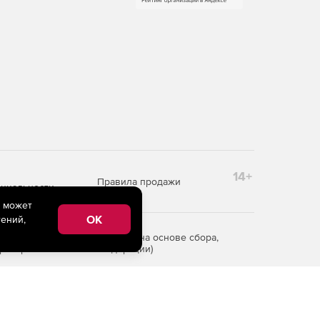
14+
Правила продажи
циальности
e может
OK
ений,
редоставления информации на основе сбора,
рритории Российской Федерации)