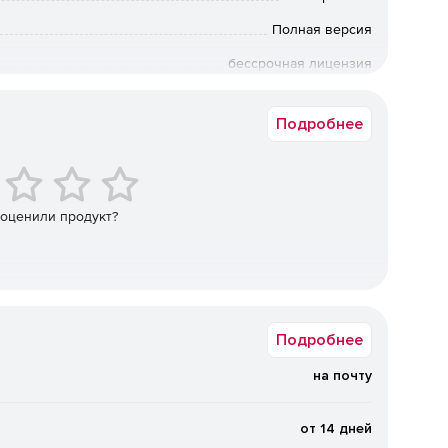
Полная версия
бессрочная лицензия
ешение поддерживает более 50 зарубежных и импорта
Коммерческая
изации, СУБД, контейнерных сред и
Подробнее
х и трансформируемых инфраструктур, в том числе в
.
Поддерживаются локальные диски (в том числе
ые хранилища, а также программно‑определяемые
 оценили продукт?
. Возможна репликация и распределение копий между
сти.
нная защита от вирусов‑шифровальщиков на базе ИИ,
ениях, шифрование трафика (SSL, HTTPS,
щита резервных копий и хранилищ.
Подробнее
на почту
ижение стоимости владения.
Дедупликация и сжатие
нагрузку на сеть и хранилища. Гибкие фильтры
ровне дисков, папок и файлов. Распределение
от 14 дней
 очистка) на наиболее производительные хосты