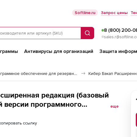
Softline.ru
Запрос цены
Те
8 (800) 200-0
Поиск
sales.r@softline.
ограммы
Антивирусы для организаций
Защита информ
Программное обеспечение для резервного копирования
Кибер Бэкап Расширенн
асширенная редакция (базовый
й версии программного
еще
рческих организаций), для 100
копировать ссылку