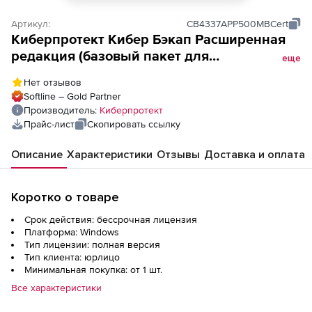
Артикул:
CB4337АPP500MBCert
Киберпротект Кибер Бэкап Расширенная
редакция (базовый пакет для
еще
сертифицированной версии программного
Нет отзывов
комплекса, ФСТЭК, для коммерческих
Softline – Gold Partner
организаций), для 500 почтовых ящиков,
Производитель:
Киберпротект
ФСТЭК
Прайс-лист
Скопировать ссылку
Описание
Характеристики
Отзывы
Доставка и оплата
Коротко о товаре
Срок действия: бессрочная лицензия
Платформа: Windows
Тип лицензии: полная версия
Тип клиента: юрлицо
Минимальная покупка: от 1 шт.
Все характеристики