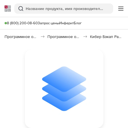
Softline
Поиск
Ме
8 (800) 200-08-60
Запрос цены
Инферит
Блог
Программное обеспечение для работы с файлами и дисками
Программное обеспечение для резервного копирования
Кибер Бэкап Расширенная редакция