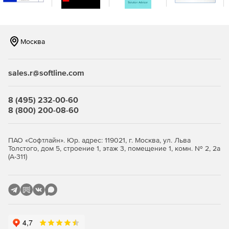
Возможна репликация и распределение копий между
площадками для повышения отказоустойчивости.
Продвинутая защита от киберугроз.
Встроенная
Москва
защита от вирусов‑шифровальщиков на базе ИИ,
модуль проверки уязвимостей в ОС и приложениях,
шифрование трафика (SSL, HTTPS, проприетарный
sales.r@softline.com
протокол BSP), парольная защита резервных копий и
хранилищ.
8 (495) 232-00-60
Эффективное использование ресурсов и снижение
8 (800) 200-08-60
стоимости владения.
Дедупликация и сжатие данных
уменьшают объем резервных копий и нагрузку на
сеть и хранилища. Гибкие фильтры позволяют
ПАО «Софтлайн». Юр. адрес: 119021, г. Москва, ул. Льва
Толстого, дом 5, строение 1, этаж 3, помещение 1, комн. № 2, 2а
исключать ненужные данные на уровне дисков, папок
(А-311)
и файлов. Распределение ресурсоемких задач
(валидация, репликация, очистка) на наиболее
производительные хосты повышает общую
эффективность.
Быстрое и гибкое восстановление.
Поддерживается
универсальное восстановление на «голое железо»