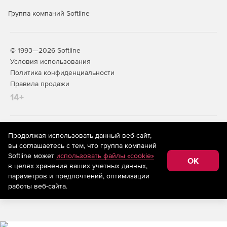
с внешними системами мониторинга.
Группа компаний Softline
Масштабируемость и отказоустойчивость.
Поддержка множества медиа‑серверов и десятков
тысяч источников, многопоточность, кластеры
© 1993—2026 Softline
агентов, автономная работа агентов без связи с
Условия использования
сервером, кластеризация сервера управления и
поддержка кластерных конфигураций СУБД.
Политика конфиденциальности
Правила продажи
Соответствие регуляторным
14+
требованиям и статус продукта
Включение в реестр Минцифры России.
На информационном ресурсе store.softline.ru применяются
Продолжая использовать данный веб-сайт,
рекомендательные технологии
(информационные технологии
вы соглашаетесь с тем, что группа компаний
предоставления информации на основе сбора,
Сертификация ФСТЭК России.
Softline может
использовать файлы «cookie»
систематизации и анализа сведений, относящихся к
OK
в целях хранения ваших учетных данных,
предпочтениям пользователей сети «Интернет»,
Сертификация ОАЦ Республики Беларусь.
находящихся на территории Российской Федерации)
параметров и предпочтений, оптимизации
работы веб-сайта.
Простота развертывания и
обновления