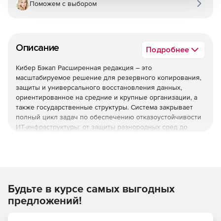
Поможем с выбором
Описание
Подробнее
Кибер Бэкап Расширенная редакция – это
масштабируемое решение для резервного копирования,
защиты и универсального восстановления данных,
ориентированное на средние и крупные организации, а
также государственные структуры. Система закрывает
полный цикл задач по обеспечению отказоустойчивости
ИТ-инфраструктуры: от защиты разнородных сред до
быстрого восстановления после инцидентов и
соответствия регуляторным требованиям.
Используйте решение Кибер Бэкап Расширенная
редакция для комплексной защиты ИТ-инфраструктуры,
быстрого восстановления данных и соответствия
Будьте в курсе самых выгодных
регуляторным требованиям при оптимальной стоимости
предложений!
владения.