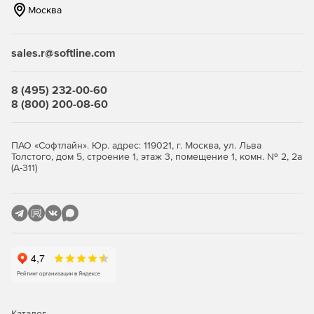
Москва
Ключевые возможности Кибер
Файлы:
sales.r@softline.com
Универсальный доступ.
Работа через веб-браузер с
8 (495) 232-00-60
компьютеров (Windows, Linux, macOS) и мобильных
8 (800) 200-08-60
устройств (Android). Поддерживается онлайн‑ и
офлайн‑доступ к материалам.
ПАО «Софтлайн». Юр. адрес: 119021, г. Москва, ул. Льва
Совместная работа и редактирование.
Создание,
Толстого, дом 5, строение 1, этаж 3, помещение 1, комн. № 2, 2а
редактирование и синхронизация документов MS
(А-311)
Office, предоставление ссылок на файлы с гибкими
правами доступа. Интеграция с системами
онлайн‑редактирования: «Р7‑Офис. Сервер
документов», «Сервер совместного редактирования
МойОфис», OnlyOffice, Microsoft Office Online.
Гибкие источники данных.
Поддержка файловых
серверов, устройств NAS, библиотек SharePoint, а
также любых S3‑хранилищ – в том числе развернутых
на Кибер Инфраструктуре.
Каталог