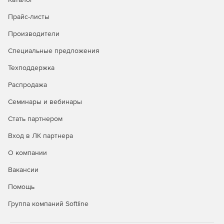
Интеграция в корпоративную среду.
Синхронизация
Прайс-листы
с Active Directory для централизованного управления
пользователями и соответствия корпоративным
Производители
ИТ‑стандартам.
Специальные предложения
Безопасность и контроль в Кибер
Техподдержка
Файлы:
Распродажа
Политики доступа и защита данных.
Настройка
Семинары и вебинары
правил для пользователей, устройств и типов данных,
Стать партнером
шифрование трафика, автоматическая удаленная
очистка корпоративных данных при утрате
Вход в ЛК партнера
устройства.
О компании
Прозрачность действий.
Ведение журнала аудита,
Вакансии
контроль совместного использования файлов,
управление правами доступа для соблюдения
Помощь
внутренних нормативов и законодательных
требований.
Группа компаний Softline
Повышенная защита конфиденциальной