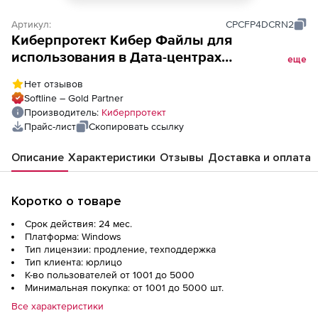
Артикул:
CPCFP4DCRN2
Киберпротект Кибер Файлы для
использования в Дата-центрах
еще
(сертификат на техническую поддержку,
Нет отзывов
продление), Продление на 2 года.
Softline – Gold Partner
Количество пользователей
Производитель:
Киберпротект
Прайс-лист
Скопировать ссылку
Описание
Характеристики
Отзывы
Доставка и оплата
Коротко о товаре
Срок действия: 24 мес.
Платформа: Windows
Тип лицензии: продление, техподдержка
Тип клиента: юрлицо
К-во пользователей от 1001 до 5000
Минимальная покупка: от 1001 до 5000 шт.
Все характеристики