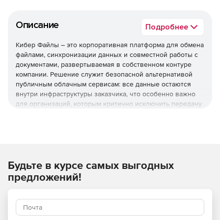
Описание
Подробнее
Кибер Файлы – это корпоративная платформа для обмена
файлами, синхронизации данных и совместной работы с
документами, развертываемая в собственном контуре
компании. Решение служит безопасной альтернативой
публичным облачным сервисам: все данные остаются
внутри инфраструктуры заказчика, что особенно важно
для организаций, которым критично исключить передачу
информации во внешние облака.
Используйте Кибер Файлы для организации единого
защищенного контура для работы с документами – с
сохранением полного контроля над данными, гибким
Будьте в курсе самых выгодных
управлением доступом и прозрачной историей всех
операций.
предложений!