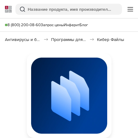
Softline
Поиск
Ме
8 (800) 200-08-60
Запрос цены
Инферит
Блог
Антивирусы и безопасность
Программы для защиты информации
Кибер Файлы