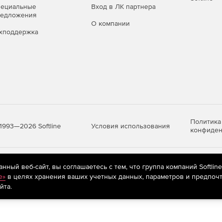
пециальные
Вход в ЛК партнера
ные ОС Linux: Astra Linux Special Edition, Альт Сервер,
редложения
О компании
хподдержка
льно для государственных структур и компаний с
решений.
ие Кибер Файлы:
рывает потребность в удобных инструментах для
объёмов данных и соблюдает баланс между
рирования.
Политика
Условия использования
1993—2026 Softline
конфиден
для территориально распределенных структур:
ию в существующую ИТ‑инфраструктуру, соответствие
оддержку.
яются
рекомендательные технологии
(информационные технологии п
ный веб-сайт, вы соглашаетесь с тем, что группа компаний Softlin
предпочтениям пользователей сети «Интернет», находящихся на те
e»
в целях хранения ваших учетных данных, параметров и предпочт
ветствует требованиям к работе в закрытом контуре:
йта.
чных облаков, поддержка российских ОС и ПО,
е регуляторным нормам.