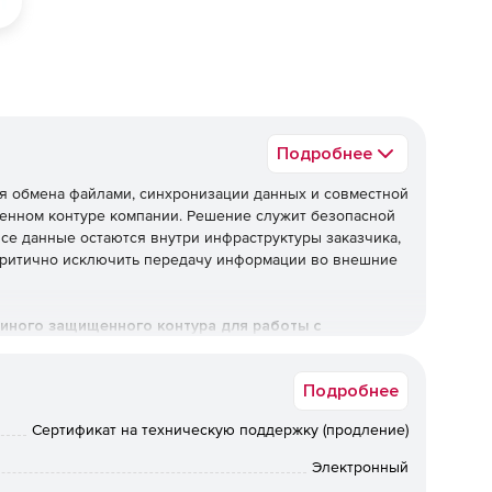
Подробнее
я обмена файлами, синхронизации данных и совместной
венном контуре компании. Решение служит безопасной
се данные остаются внутри инфраструктуры заказчика,
 критично исключить передачу информации во внешние
иного защищенного контура для работы с
я над данными, гибким управлением доступом и
Подробнее
Сертификат на техническую поддержку (продление)
Электронный