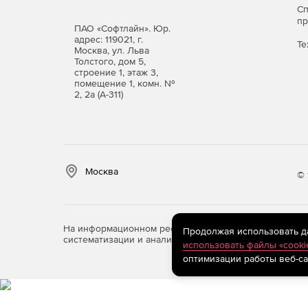
С
Установка сервера Кибер Файлов на отечествен
п
РЕД ОС Муром.
ПАО «Софтлайн». Юр.
адрес: 119021, г.
Те
Москва, ул. Льва
Вхождение в Реестр российского ПО – актуа
Толстого, дом 5,
повышенными требованиями к локализации 
строение 1, этаж 3,
помещение 1, комн. №
2, 2а (А-311)
Для кого подходит решен
Средний бизнес (250–1000 ПК).
Решение зак
обмена файлами, масштабируется под рост 
функциональностью и сложностью админист
Москва
© 
Крупный бизнес (более 1000 ПК).
Подходит 
обеспечивает отказоустойчивость, интеграц
нормативным требованиям и премиальную п
На информационном ресурсе store.softline.ru примен
Продолжая использовать дан
систематизации и анализа сведений, относящихся к 
использовать файлы «cooki
Государственные структуры.
Полностью соот
оптимизации работы веб-са
локальное развертывание, отсутствие публи
документально подтвержденное соответстви