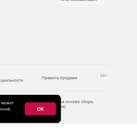
14+
Правила продажи
циальности
редоставления информации на основе сбора,
e может
рритории Российской Федерации)
OK
ений,