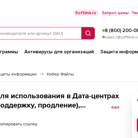
Softline.ru
Запрос цены
Те
8 (800) 200-0
Поиск
sales.r@softline.
ограммы
Антивирусы для организаций
Защита информ
ащиты информации
Кибер Файлы
ля использования в Дата-центрах
поддержку, продление),
еще
ство пользователей
копировать ссылку