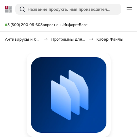
Softline
Поиск
Ме
8 (800) 200-08-60
Запрос цены
Инферит
Блог
Антивирусы и безопасность
Программы для защиты информации
Кибер Файлы