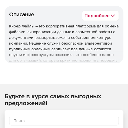
Описание
Подробнее
Кибер Файлы – это корпоративная платформа для обмена
файлами, синхронизации данных и совместной работы с
документами, развертываемая в собственном контуре
компании. Решение служит безопасной альтернативой
публичным облачным сервисам: все данные остаются
внутри инфраструктуры заказчика, что особенно важно
для организаций, которым критично исключить передачу
информации во внешние облака.
Используйте Кибер Файлы для организации единого
защищенного контура для работы с документами – с
сохранением полного контроля над данными, гибким
Будьте в курсе самых выгодных
управлением доступом и прозрачной историей всех
операций.
предложений!