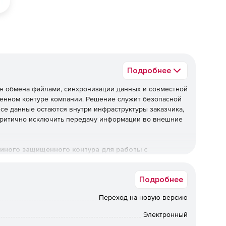
Подробнее
я обмена файлами, синхронизации данных и совместной
венном контуре компании. Решение служит безопасной
се данные остаются внутри инфраструктуры заказчика,
 критично исключить передачу информации во внешние
иного защищенного контура для работы с
я над данными, гибким управлением доступом и
Подробнее
Переход на новую версию
Электронный