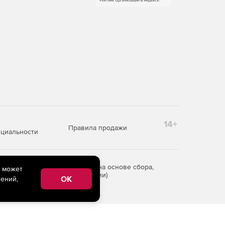
14+
Правила продажи
циальности
редоставления информации на основе сбора,
e может
рритории Российской Федерации)
OK
ений,