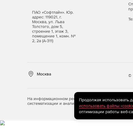
С
Установка сервера Кибер Файлов на отечествен
п
РЕД ОС Муром.
ПАО «Софтлайн». Юр.
адрес: 119021, г.
Те
Москва, ул. Льва
Вхождение в Реестр российского ПО – актуа
Толстого, дом 5,
повышенными требованиями к локализации 
строение 1, этаж 3,
помещение 1, комн. №
2, 2а (А-311)
Для кого подходит решен
Средний бизнес (250–1000 ПК).
Решение зак
обмена файлами, масштабируется под рост 
функциональностью и сложностью админист
Москва
© 
Крупный бизнес (более 1000 ПК).
Подходит 
обеспечивает отказоустойчивость, интеграц
нормативным требованиям и премиальную п
На информационном ресурсе store.softline.ru примен
Продолжая использовать дан
систематизации и анализа сведений, относящихся к 
использовать файлы «cooki
Государственные структуры.
Полностью соот
оптимизации работы веб-са
локальное развертывание, отсутствие публи
документально подтвержденное соответстви