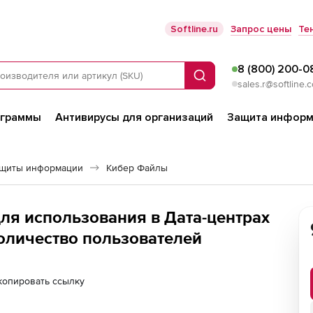
Softline.ru
Запрос цены
Те
8 (800) 200-0
Поиск
sales.r@softline.
ограммы
Антивирусы для организаций
Защита информ
ащиты информации
Кибер Файлы
ля использования в Дата-центрах
Количество пользователей
копировать ссылку