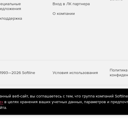
пециальные
Вход в ЛК партнера
ные ОС Linux: Astra Linux Special Edition, Альт Сервер,
редложения
О компании
хподдержка
льно для государственных структур и компаний с
решений.
ие Кибер Файлы:
рывает потребность в удобных инструментах для
объёмов данных и соблюдает баланс между
рирования.
Политика
Условия использования
1993—2026 Softline
конфиден
для территориально распределенных структур:
ию в существующую ИТ‑инфраструктуру, соответствие
оддержку.
яются
рекомендательные технологии
(информационные технологии п
ный веб-сайт, вы соглашаетесь с тем, что группа компаний Softlin
предпочтениям пользователей сети «Интернет», находящихся на те
e»
в целях хранения ваших учетных данных, параметров и предпочт
ветствует требованиям к работе в закрытом контуре:
йта.
чных облаков, поддержка российских ОС и ПО,
е регуляторным нормам.