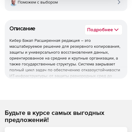
Поможем с выбором
Описание
Подробнее
Кибер Бэкап Расширенная редакция – это
масштабируемое решение для резервного копирования,
защиты и универсального восстановления данных,
ориентированное на средние и крупные организации, а
также государственные структуры. Система закрывает
полный цикл задач по обеспечению отказоустойчивости
ИТ-инфраструктуры: от защиты разнородных сред до
быстрого восстановления после инцидентов и
соответствия регуляторным требованиям.
Используйте решение Кибер Бэкап Расширенная
редакция для комплексной защиты ИТ-инфраструктуры,
быстрого восстановления данных и соответствия
Будьте в курсе самых выгодных
регуляторным требованиям при оптимальной стоимости
предложений!
владения.