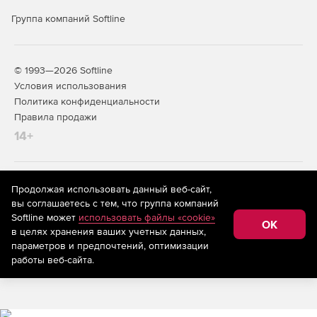
с внешними системами мониторинга.
Группа компаний Softline
Масштабируемость и отказоустойчивость.
Поддержка множества медиа‑серверов и десятков
тысяч источников, многопоточность, кластеры
© 1993—2026 Softline
агентов, автономная работа агентов без связи с
Условия использования
сервером, кластеризация сервера управления и
поддержка кластерных конфигураций СУБД.
Политика конфиденциальности
Правила продажи
Соответствие регуляторным
14+
требованиям и статус продукта
Включение в реестр Минцифры России.
На информационном ресурсе store.softline.ru применяются
Продолжая использовать данный веб-сайт,
рекомендательные технологии
(информационные технологии
вы соглашаетесь с тем, что группа компаний
предоставления информации на основе сбора,
Сертификация ФСТЭК России.
Softline может
использовать файлы «cookie»
систематизации и анализа сведений, относящихся к
OK
в целях хранения ваших учетных данных,
предпочтениям пользователей сети «Интернет»,
Сертификация ОАЦ Республики Беларусь.
находящихся на территории Российской Федерации)
параметров и предпочтений, оптимизации
работы веб-сайта.
Простота развертывания и
обновления