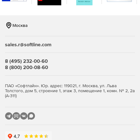
Возможна репликация и распределение копий между
площадками для повышения отказоустойчивости.
Продвинутая защита от киберугроз.
Встроенная
Москва
защита от вирусов‑шифровальщиков на базе ИИ,
модуль проверки уязвимостей в ОС и приложениях,
шифрование трафика (SSL, HTTPS, проприетарный
sales.r@softline.com
протокол BSP), парольная защита резервных копий и
хранилищ.
8 (495) 232-00-60
Эффективное использование ресурсов и снижение
8 (800) 200-08-60
стоимости владения.
Дедупликация и сжатие данных
уменьшают объем резервных копий и нагрузку на
сеть и хранилища. Гибкие фильтры позволяют
ПАО «Софтлайн». Юр. адрес: 119021, г. Москва, ул. Льва
Толстого, дом 5, строение 1, этаж 3, помещение 1, комн. № 2, 2а
исключать ненужные данные на уровне дисков, папок
(А-311)
и файлов. Распределение ресурсоемких задач
(валидация, репликация, очистка) на наиболее
производительные хосты повышает общую
эффективность.
Быстрое и гибкое восстановление.
Поддерживается
универсальное восстановление на «голое железо»