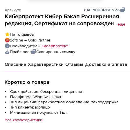
Артикул:
EAPP1000MBCNV-S
Киберпротект Кибер Бэкап Расширенная
редакция, Сертификат на сопровождение
еще
ПО Кибер Бэкап Расширенная редакция
Нет отзывов
для образовательных организаций
Softline – Gold Partner
(переходы), для почтового ящика (1000
Производитель:
Киберпротект
почтовых ящиков) – Переход на новую
Прайс-лист
Скопировать ссылку
версию EDU
Описание
Характеристики
Отзывы
Доставка и оплата
Коротко о товаре
Срок действия: бессрочная лицензия
Платформа: Windows, Linux
Тип лицензии: перекрестное обновление, техподдержка
Тип клиента: юрлицо
Минимальная покупка: от 1 шт.
Все характеристики