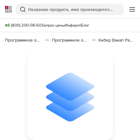
Softline
Поиск
Ме
8 (800) 200-08-60
Запрос цены
Инферит
Блог
Программное обеспечение для работы с файлами и дисками
Программное обеспечение для резервного копирования
Кибер Бэкап Расширенная редакция