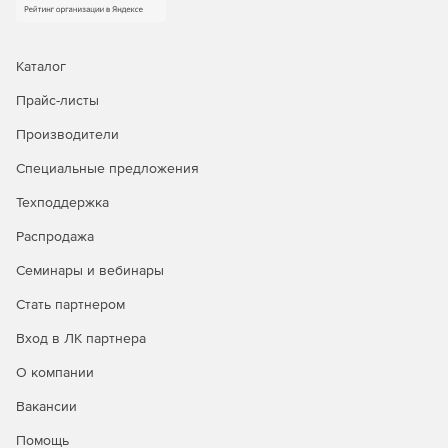
или оборудование, отличное от оригинального,
мгновенное восстановление для сокращения
времени простоя, гранулярное восстановление
отдельных объектов, а также автоматическое
Каталог
восстановление после атак шифровальщиков.
Прайс-листы
Доступна уникальная технология восстановления
PostgreSQL на момент времени.
Производители
Централизованное управление и автоматизация.
Специальные предложения
Интуитивная веб‑консоль, ролевая модель
Техподдержка
администрирования (включая выделенную роль ИБ),
поддержка локальных и доменных учетных записей,
Распродажа
интеграция с отечественными и зарубежными
службами каталогов. Для специализированных задач
Семинары и вебинары
доступны CLI и загрузочный носитель.
Стать партнером
Мониторинг, отчетность и интеграция в процессы
Вход в ЛК партнера
ИБ.
Панель мониторинга, автоматизированная
генерация отчетов в разных форматах, детальный
О компании
журнал событий и действий, сбор диагностических
Вакансии
данных. Поддержка SMTP‑оповещений, передача
событий в SIEM‑системы через Syslog/CEF, интеграция
Помощь