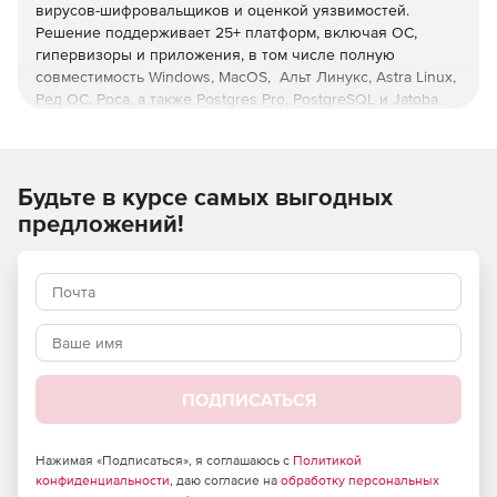
вирусов-шифровальщиков и оценкой уязвимостей.
Решение поддерживает 25+ платформ, включая ОС,
гипервизоры и приложения, в том числе полную
совместимость Windows, MacOS, Альт Линукс, Astra Linux,
Ред ОС, Роса, а также Postgres Pro, PostgreSQL и Jatoba.
Управление с любого устройства
Единая веб-консоль для всех платформ и операций с
Будьте в курсе самых выгодных
ролевой моделью администрирования и настраиваемой
предложений!
интерактивной визуальной аналитикой.
Оптимизация нагрузки
Снижение нагрузки на хосты, сети, хранилища и
администраторов с помощью дедупликации и операций
вне хоста, а также при использовании интерфейса,
позволяющего осуществлять операции с минимумом
ПОДПИСАТЬСЯ
кликов, функций пакетного и автоматизированного
развертывания защиты.
Нажимая «Подписаться», я соглашаюсь с
Политикой
Ускоренное восстановление
конфиденциальности
, даю согласие на
обработку персональных