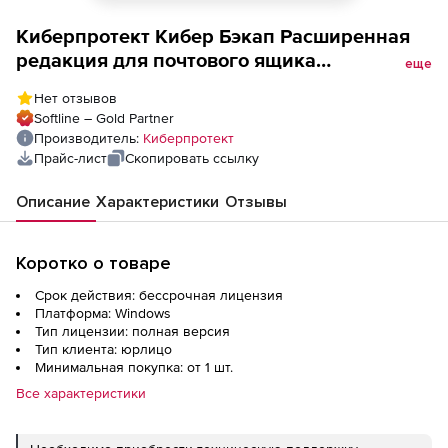
Киберпротект Кибер Бэкап Расширенная
редакция для почтового ящика
еще
(бессрочная лицензия для
Нет отзывов
образовательных организаций), 1000
Softline – Gold Partner
почтовых ящиков, EDU
Производитель:
Киберпротект
Прайс-лист
Скопировать ссылку
Описание
Характеристики
Отзывы
Коротко о товаре
Срок действия: бессрочная лицензия
Платформа: Windows
Тип лицензии: полная версия
Тип клиента: юрлицо
Минимальная покупка: от 1 шт.
Все характеристики