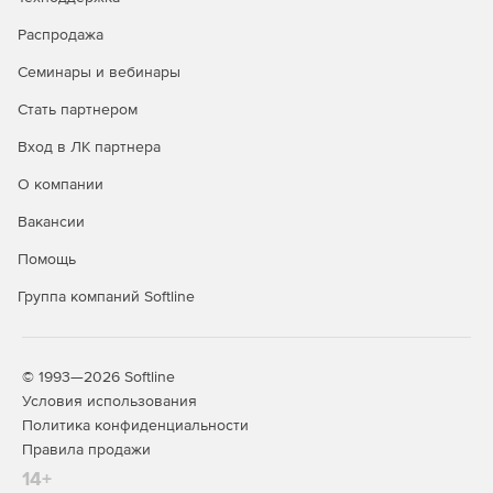
SUSE Linux Enterprise
-
+
Распродажа
Server*
Семинары и вебинары
Ubuntu*
-
+
Стать партнером
Debian*
-
+
Вход в ЛК партнера
Windows 10
+
+
О компании
Windows 11
+
+
Вакансии
Windows Server 2016
-
+
Помощь
Windows Server 2019
-
+
Группа компаний Softline
Windows Server 2022
-
+
Windows Storage Server
-
+
2016
© 1993—2026 Softline
Условия использования
Гостевые ОС Linux
Политика конфиденциальности
(х86/х64) в среде
-
+
Правила продажи
виртуализации
14+