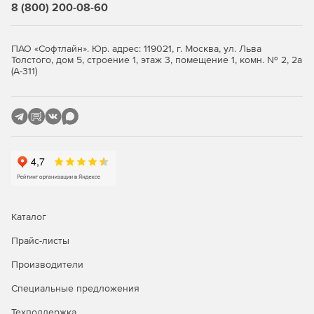
Стандартная
Расширенная
8 (800) 200-08-60
Резервное копирование OC
ПАО «Софтлайн». Юр. адрес: 119021, г. Москва, ул. Льва
Astra Linux
-
+
Толстого, дом 5, строение 1, этаж 3, помещение 1, комн. № 2, 2а
(А-311)
РЕД ОС*
-
+
Роса*
-
+
Альт Линукс*
-
+
ОСнова*
-
+
AlterOS*
-
+
AlmaLinux*
-
+
Каталог
CentOS*
-
+
Прайс-листы
Oracle Linux*
-
+
Производители
Red Hat Enterprise
Специальные предложения
-
+
Linux*
Техподдержка