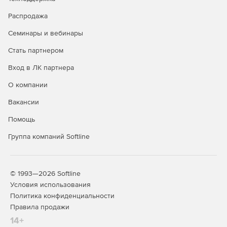
SUSE Linux Enterprise
-
+
Распродажа
Server*
Семинары и вебинары
Ubuntu*
-
+
Стать партнером
Debian*
-
+
Вход в ЛК партнера
Windows 10
+
+
О компании
Windows 11
+
+
Вакансии
Windows Server 2016
-
+
Помощь
Windows Server 2019
-
+
Группа компаний Softline
Windows Server 2022
-
+
Windows Storage Server
-
+
2016
© 1993—2026 Softline
Условия использования
Гостевые ОС Linux
Политика конфиденциальности
(х86/х64) в среде
-
+
Правила продажи
виртуализации
14+