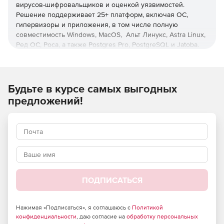
вирусов-шифровальщиков и оценкой уязвимостей.
Решение поддерживает 25+ платформ, включая ОС,
гипервизоры и приложения, в том числе полную
совместимость Windows, MacOS, Альт Линукс, Astra Linux,
Ред ОС, Роса, а также Postgres Pro, PostgreSQL и Jatoba.
Управление с любого устройства
Единая веб-консоль для всех платформ и операций с
Будьте в курсе самых выгодных
ролевой моделью администрирования и настраиваемой
предложений!
интерактивной визуальной аналитикой.
Оптимизация нагрузки
Снижение нагрузки на хосты, сети, хранилища и
администраторов с помощью дедупликации и операций
вне хоста, а также при использовании интерфейса,
позволяющего осуществлять операции с минимумом
ПОДПИСАТЬСЯ
кликов, функций пакетного и автоматизированного
развертывания защиты.
Нажимая «Подписаться», я соглашаюсь с
Политикой
Ускоренное восстановление
конфиденциальности
, даю согласие на
обработку персональных