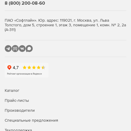
Стандартная
Расширенная
8 (800) 200-08-60
Резервное копирование OC
ПАО «Софтлайн». Юр. адрес: 119021, г. Москва, ул. Льва
Astra Linux
-
+
Толстого, дом 5, строение 1, этаж 3, помещение 1, комн. № 2, 2а
(А-311)
РЕД ОС*
-
+
Роса*
-
+
Альт Линукс*
-
+
ОСнова*
-
+
AlterOS*
-
+
AlmaLinux*
-
+
Каталог
CentOS*
-
+
Прайс-листы
Oracle Linux*
-
+
Производители
Red Hat Enterprise
Специальные предложения
-
+
Linux*
Техподдержка