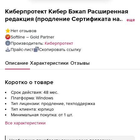
Киберпротект Кибер Бэкап Расширенная
редакция (продление Сертификата на
еще
техническую поддержку для почтового
Нет отзывов
ящика на 4 года для образовательных
Softline – Gold Partner
организаций), 100 почтовых ящиков, EDU
Производитель:
Киберпротект
Прайс-лист
Скопировать ссылку
Описание
Характеристики
Отзывы
Коротко о товаре
Срок действия: 48 мес.
Платформа: Windows
Тип лицензии: продление, техподдержка
Тип клиента: юрлицо
Минимальная покупка: от 1 шт.
Все характеристики