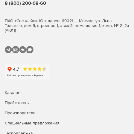
Стандартная
Расширенная
8 (800) 200-08-60
Резервное копирование OC
ПАО «Софтлайн». Юр. адрес: 119021, г. Москва, ул. Льва
Astra Linux
-
+
Толстого, дом 5, строение 1, этаж 3, помещение 1, комн. № 2, 2а
(А-311)
РЕД ОС*
-
+
Роса*
-
+
Альт Линукс*
-
+
ОСнова*
-
+
AlterOS*
-
+
AlmaLinux*
-
+
Каталог
CentOS*
-
+
Прайс-листы
Oracle Linux*
-
+
Производители
Red Hat Enterprise
Специальные предложения
-
+
Linux*
Техподдержка