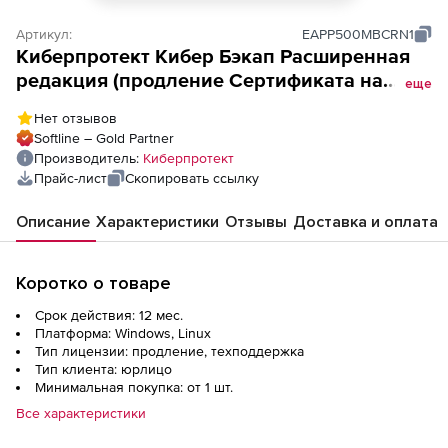
Артикул:
EAPP500MBCRN1
Киберпротект Кибер Бэкап Расширенная
редакция (продление Сертификата на
еще
сопровождение ПО Кибер Бэкап
Нет отзывов
Расширенная редакция для почтового
Softline – Gold Partner
ящика на 1 год для образовательных
Производитель:
Киберпротект
организаций), 500 почтовых ящиков, EDU
Прайс-лист
Скопировать ссылку
Описание
Характеристики
Отзывы
Доставка и оплата
Коротко о товаре
Срок действия: 12 мес.
Платформа: Windows, Linux
Тип лицензии: продление, техподдержка
Тип клиента: юрлицо
Минимальная покупка: от 1 шт.
Все характеристики