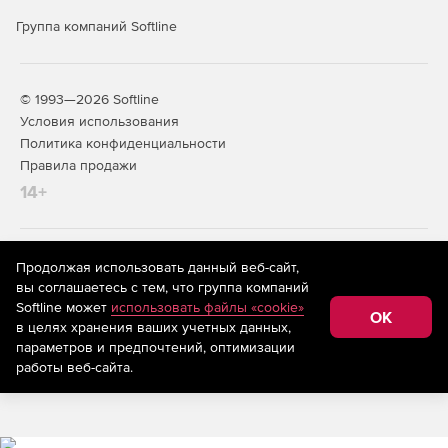
с внешними системами мониторинга.
Группа компаний Softline
Масштабируемость и отказоустойчивость.
Поддержка множества медиа‑серверов и десятков
тысяч источников, многопоточность, кластеры
© 1993—2026 Softline
агентов, автономная работа агентов без связи с
Условия использования
сервером, кластеризация сервера управления и
поддержка кластерных конфигураций СУБД.
Политика конфиденциальности
Правила продажи
Соответствие регуляторным
14+
требованиям и статус продукта
Включение в реестр Минцифры России.
На информационном ресурсе store.softline.ru применяются
Продолжая использовать данный веб-сайт,
рекомендательные технологии
(информационные технологии
вы соглашаетесь с тем, что группа компаний
предоставления информации на основе сбора,
Сертификация ФСТЭК России.
Softline может
использовать файлы «cookie»
систематизации и анализа сведений, относящихся к
OK
в целях хранения ваших учетных данных,
предпочтениям пользователей сети «Интернет»,
Сертификация ОАЦ Республики Беларусь.
находящихся на территории Российской Федерации)
параметров и предпочтений, оптимизации
работы веб-сайта.
Простота развертывания и
обновления