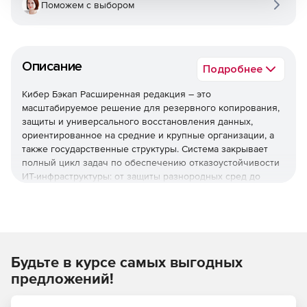
Поможем с выбором
Описание
Подробнее
Кибер Бэкап Расширенная редакция – это
масштабируемое решение для резервного копирования,
защиты и универсального восстановления данных,
ориентированное на средние и крупные организации, а
также государственные структуры. Система закрывает
полный цикл задач по обеспечению отказоустойчивости
ИТ-инфраструктуры: от защиты разнородных сред до
быстрого восстановления после инцидентов и
соответствия регуляторным требованиям.
Используйте решение Кибер Бэкап Расширенная
редакция для комплексной защиты ИТ-инфраструктуры,
быстрого восстановления данных и соответствия
Будьте в курсе самых выгодных
регуляторным требованиям при оптимальной стоимости
предложений!
владения.