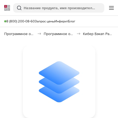
Softline
Поиск
Ме
8 (800) 200-08-60
Запрос цены
Инферит
Блог
Программное обеспечение для работы с файлами и дисками
Программное обеспечение для резервного копирования
Кибер Бэкап Расширенная редакция