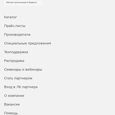
или оборудование, отличное от оригинального,
мгновенное восстановление для сокращения
времени простоя, гранулярное восстановление
отдельных объектов, а также автоматическое
Каталог
восстановление после атак шифровальщиков.
Прайс-листы
Доступна уникальная технология восстановления
PostgreSQL на момент времени.
Производители
Централизованное управление и автоматизация.
Специальные предложения
Интуитивная веб‑консоль, ролевая модель
Техподдержка
администрирования (включая выделенную роль ИБ),
поддержка локальных и доменных учетных записей,
Распродажа
интеграция с отечественными и зарубежными
службами каталогов. Для специализированных задач
Семинары и вебинары
доступны CLI и загрузочный носитель.
Стать партнером
Мониторинг, отчетность и интеграция в процессы
Вход в ЛК партнера
ИБ.
Панель мониторинга, автоматизированная
генерация отчетов в разных форматах, детальный
О компании
журнал событий и действий, сбор диагностических
Вакансии
данных. Поддержка SMTP‑оповещений, передача
событий в SIEM‑системы через Syslog/CEF, интеграция
Помощь