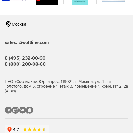
Возможна репликация и распределение копий между
площадками для повышения отказоустойчивости.
Продвинутая защита от киберугроз.
Встроенная
Москва
защита от вирусов‑шифровальщиков на базе ИИ,
модуль проверки уязвимостей в ОС и приложениях,
шифрование трафика (SSL, HTTPS, проприетарный
sales.r@softline.com
протокол BSP), парольная защита резервных копий и
хранилищ.
8 (495) 232-00-60
Эффективное использование ресурсов и снижение
8 (800) 200-08-60
стоимости владения.
Дедупликация и сжатие данных
уменьшают объем резервных копий и нагрузку на
сеть и хранилища. Гибкие фильтры позволяют
ПАО «Софтлайн». Юр. адрес: 119021, г. Москва, ул. Льва
Толстого, дом 5, строение 1, этаж 3, помещение 1, комн. № 2, 2а
исключать ненужные данные на уровне дисков, папок
(А-311)
и файлов. Распределение ресурсоемких задач
(валидация, репликация, очистка) на наиболее
производительные хосты повышает общую
эффективность.
Быстрое и гибкое восстановление.
Поддерживается
универсальное восстановление на «голое железо»