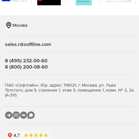
Возможна репликация и распределение копий между
площадками для повышения отказоустойчивости.
Продвинутая защита от киберугроз.
Встроенная
Москва
защита от вирусов‑шифровальщиков на базе ИИ,
модуль проверки уязвимостей в ОС и приложениях,
шифрование трафика (SSL, HTTPS, проприетарный
sales.r@softline.com
протокол BSP), парольная защита резервных копий и
хранилищ.
8 (495) 232-00-60
Эффективное использование ресурсов и снижение
8 (800) 200-08-60
стоимости владения.
Дедупликация и сжатие данных
уменьшают объем резервных копий и нагрузку на
сеть и хранилища. Гибкие фильтры позволяют
ПАО «Софтлайн». Юр. адрес: 119021, г. Москва, ул. Льва
Толстого, дом 5, строение 1, этаж 3, помещение 1, комн. № 2, 2а
исключать ненужные данные на уровне дисков, папок
(А-311)
и файлов. Распределение ресурсоемких задач
(валидация, репликация, очистка) на наиболее
производительные хосты повышает общую
эффективность.
Быстрое и гибкое восстановление.
Поддерживается
универсальное восстановление на «голое железо»