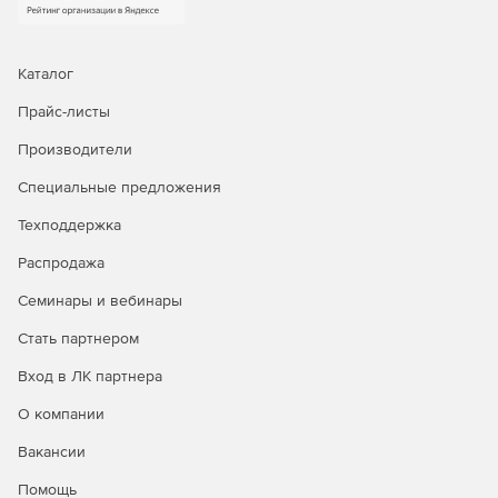
или оборудование, отличное от оригинального,
мгновенное восстановление для сокращения
времени простоя, гранулярное восстановление
отдельных объектов, а также автоматическое
Каталог
восстановление после атак шифровальщиков.
Прайс-листы
Доступна уникальная технология восстановления
PostgreSQL на момент времени.
Производители
Централизованное управление и автоматизация.
Специальные предложения
Интуитивная веб‑консоль, ролевая модель
Техподдержка
администрирования (включая выделенную роль ИБ),
поддержка локальных и доменных учетных записей,
Распродажа
интеграция с отечественными и зарубежными
службами каталогов. Для специализированных задач
Семинары и вебинары
доступны CLI и загрузочный носитель.
Стать партнером
Мониторинг, отчетность и интеграция в процессы
Вход в ЛК партнера
ИБ.
Панель мониторинга, автоматизированная
генерация отчетов в разных форматах, детальный
О компании
журнал событий и действий, сбор диагностических
Вакансии
данных. Поддержка SMTP‑оповещений, передача
событий в SIEM‑системы через Syslog/CEF, интеграция
Помощь