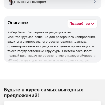
Поможем с выбором
Описание
Подробнее
Кибер Бэкап Расширенная редакция – это
масштабируемое решение для резервного копирования,
защиты и универсального восстановления данных,
ориентированное на средние и крупные организации, а
также государственные структуры. Система закрывает
полный цикл задач по обеспечению отказоустойчивости
ИТ-инфраструктуры: от защиты разнородных сред до
быстрого восстановления после инцидентов и
соответствия регуляторным требованиям.
Используйте решение Кибер Бэкап Расширенная
редакция для комплексной защиты ИТ-инфраструктуры,
быстрого восстановления данных и соответствия
Будьте в курсе самых выгодных
регуляторным требованиям при оптимальной стоимости
предложений!
владения.