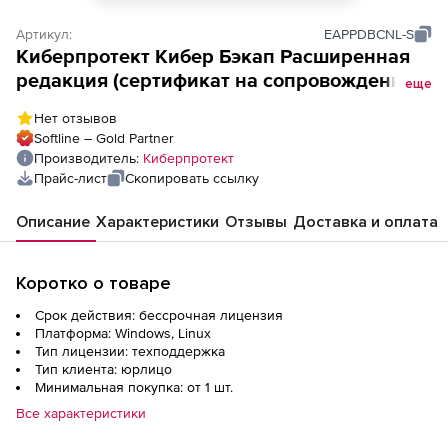
Артикул:
EAPPDBCNL-S
Киберпротект Кибер Бэкап Расширенная
редакция (сертификат на сопровождение
еще
ПО Кибер Бэкап Расширенная редакция
Нет отзывов
для образовательных организаций), для
Softline – Gold Partner
СУБД на базе PostgreSQL
Производитель:
Киберпротект
Прайс-лист
Скопировать ссылку
Описание
Характеристики
Отзывы
Доставка и оплата
Коротко о товаре
Срок действия: бессрочная лицензия
Платформа: Windows, Linux
Тип лицензии: техподдержка
Тип клиента: юрлицо
Минимальная покупка: от 1 шт.
Все характеристики