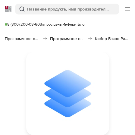
Softline
Поиск
Ме
8 (800) 200-08-60
Запрос цены
Инферит
Блог
Программное обеспечение для работы с файлами и дисками
Программное обеспечение для резервного копирования
Кибер Бэкап Расширенная редакция