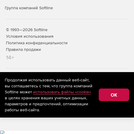
с внешними системами мониторинга.
Группа компаний Softline
Масштабируемость и отказоустойчивость.
Поддержка множества медиа‑серверов и десятков
тысяч источников, многопоточность, кластеры
© 1993—2026 Softline
агентов, автономная работа агентов без связи с
Условия использования
сервером, кластеризация сервера управления и
поддержка кластерных конфигураций СУБД.
Политика конфиденциальности
Правила продажи
Соответствие регуляторным
14+
требованиям и статус продукта
Включение в реестр Минцифры России.
На информационном ресурсе store.softline.ru применяются
Продолжая использовать данный веб-сайт,
рекомендательные технологии
(информационные технологии
вы соглашаетесь с тем, что группа компаний
предоставления информации на основе сбора,
Сертификация ФСТЭК России.
Softline может
использовать файлы «cookie»
систематизации и анализа сведений, относящихся к
OK
в целях хранения ваших учетных данных,
предпочтениям пользователей сети «Интернет»,
Сертификация ОАЦ Республики Беларусь.
находящихся на территории Российской Федерации)
параметров и предпочтений, оптимизации
работы веб-сайта.
Простота развертывания и
обновления