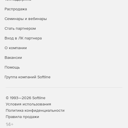
ведет детальный журнал событий, поддерживает
SMTP‑оповещения и передачу данных в SIEM‑системы
Распродажа
(через Syslog/CEF).
Семинары и вебинары
Соответствие регуляторным
Стать партнером
требованиям
Вход в ЛК партнера
Включение в реестр Минцифры России.
О компании
Сертификация ФСТЭК России – актуально для
Вакансии
государственных и регулируемых организаций.
Помощь
Простота развертывания и
Группа компаний Softline
эксплуатации Кибер Бэкап
Стандартная редакция
© 1993—2026 Softline
Установка по принципу «далее – завершить» с
Условия использования
едиными дистрибутивами.
Политика конфиденциальности
Правила продажи
Автоматическое обнаружение хостов и установка
14+
агентов (для Windows); проприетарный модуль