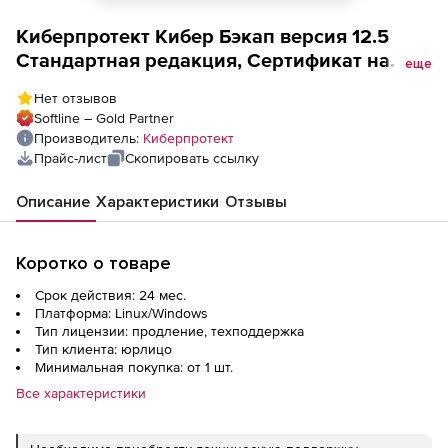
Киберпротект Кибер Бэкап версия 12.5
Стандартная редакция, Сертификат на
еще
сопровождение ПО Кибер Бэкап
Нет отзывов
Стандартная редакция для рабочей
Softline – Gold Partner
станции для образовательных
Производитель:
Киберпротект
организаций, ФСТЭК (продление), на 2
Прайс-лист
Скопировать ссылку
года
Описание
Характеристики
Отзывы
Коротко о товаре
Срок действия: 24 мес.
Платформа: Linux/Windows
Тип лицензии: продление, техподдержка
Тип клиента: юрлицо
Минимальная покупка: от 1 шт.
Все характеристики