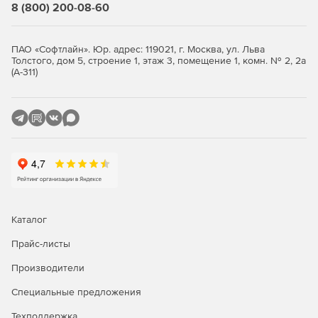
парольная защита резервных копий и хранилищ,
8 (800) 200-08-60
шифрование трафика (SSL/HTTPS) обеспечивают
дополнительный уровень безопасности.
ПАО «Софтлайн». Юр. адрес: 119021, г. Москва, ул. Льва
Толстого, дом 5, строение 1, этаж 3, помещение 1, комн. № 2, 2а
Быстрое и гибкое восстановление.
Поддерживается
(А-311)
универсальное восстановление на другое
оборудование или «голое железо», мгновенный
запуск виртуальных машин из резервной копии,
гранулярное восстановление отдельных объектов
(файлов, писем, баз данных).
Удобное централизованное управление.
Интуитивная веб‑консоль позволяет управлять всеми
задачами резервного копирования, отслеживать
состояние инфраструктуры, настраивать расписание и
Каталог
политики, а также получать оповещения о
критических событиях. Для продвинутых сценариев
Прайс-листы
доступен интерфейс командной строки (CLI) и
загрузочный носитель.
Производители
Мониторинг, отчетность и интеграция в процессы
Специальные предложения
ИБ
. Система формирует отчеты в разных форматах,
Техподдержка