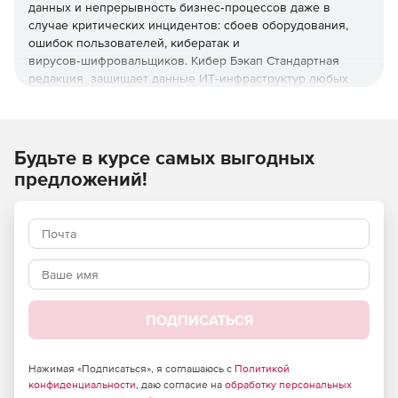
данных и непрерывность бизнес‑процессов даже в
случае критических инцидентов: сбоев оборудования,
ошибок пользователей, кибератак и
вирусов‑шифровальщиков. Кибер Бэкап Стандартная
редакция защищает данные ИТ‑инфраструктур любых
размеров и сложности: ОС, платформ виртуализации,
СУБД и бизнес‑приложений.
Кибер Бэкап Стандартная редакция – локальные,
Будьте в курсе самых выгодных
сетевые и облачные хранилища, снижает объем копий за
предложений!
счет дедупликации и сжатия. Входит в реестр Минцифры
России, сертифицирована ФСТЭК – подходит для
проектов с повышенными требованиями к безопасности
и локализации.
Ключевые возможности Кибер
Бэкап Стандартная редакция
ПОДПИСАТЬСЯ
Универсальная защита разнородных сред.
Система
поддерживает широкий спектр ОС, платформ
Нажимая «Подписаться», я соглашаюсь с
Политикой
виртуализации, контейнерных сред, СУБД и
конфиденциальности
, даю согласие на
обработку персональных
приложений – в том числе отечественные и свободно