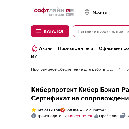
Softline
Москва
КАТАЛОГ
Акции
Производители
Офисные пр
ИИ
Программное обеспечение для работы с файлами и дисками
Киберпротект Кибер Бэкап Р
Сертификат на сопровождени
редакция для образовательны
Нет отзывов
Softline – Gold Partner
почтового ящика (500 почто
Производитель:
Киберпротект
Прайс-лист
С
новую версию EDU