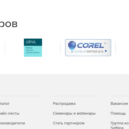
ым требованиям и статус
еров
и обновления
крытие портов и выдача прав.
 с едиными дистрибутивами; дополнительные
талог
Распродажа
Вакансии
или CLI.
айс-листы
Семинары и вебинары
Помощь
ьных снимков; для Windows — автоматическое
оизводители
Стать партнером
Группа к
Softline