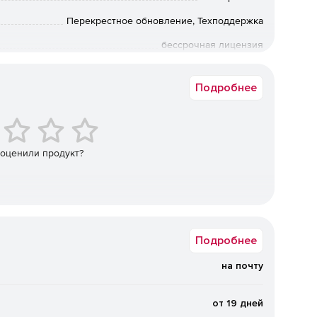
Перекрестное обновление, Техподдержка
бессрочная лицензия
ешение поддерживает более 50 зарубежных и импорта
Академическая
изации, СУБД, контейнерных сред и
Подробнее
х и трансформируемых инфраструктур, в том числе в
.
Поддерживаются локальные диски (в том числе
ые хранилища, а также программно‑определяемые
 оценили продукт?
. Возможна репликация и распределение копий между
сти.
нная защита от вирусов‑шифровальщиков на базе ИИ,
ениях, шифрование трафика (SSL, HTTPS,
щита резервных копий и хранилищ.
Подробнее
на почту
ижение стоимости владения.
Дедупликация и сжатие
нагрузку на сеть и хранилища. Гибкие фильтры
ровне дисков, папок и файлов. Распределение
от 19 дней
 очистка) на наиболее производительные хосты