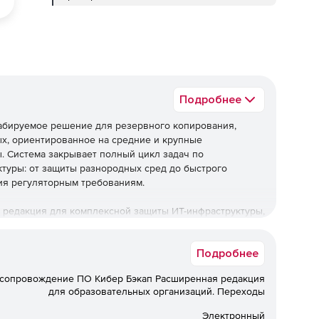
Подробнее
табируемое решение для резервного копирования,
х, ориентированное на средние и крупные
ы. Система закрывает полный цикл задач по
туры: от защиты разнородных сред до быстрого
ия регуляторным требованиям.
 редакция для комплексной защиты ИТ-инфраструктуры,
я регуляторным требованиям при оптимальной
Подробнее
ническую поддержку.
 сопровождение ПО Кибер Бэкап Расширенная редакция
ез технической поддержки не
для образовательных организаций. Переходы
Электронный