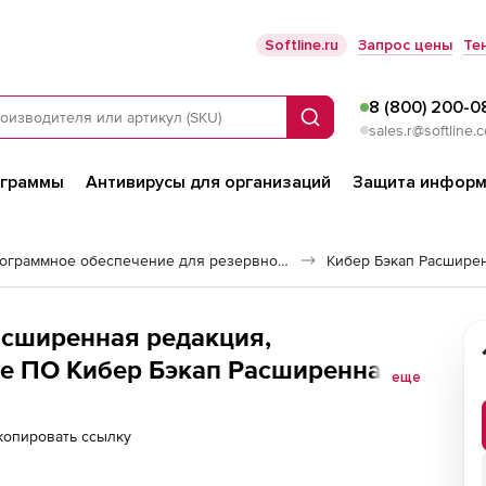
Softline.ru
Запрос цены
Те
8 (800) 200-0
Поиск
sales.r@softline.
ограммы
Антивирусы для организаций
Защита информ
Программное обеспечение для резервного копирования
Кибер Бэкап Расшире
асширенная редакция,
е ПО Кибер Бэкап Расширенная
еще
х организаций (переходы), для
вых ящиков), ФСТЭК – Переход на
копировать ссылку