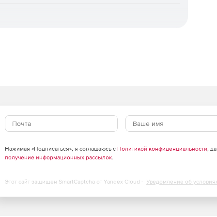
ивается универсальное восстановление на «голое
гинального, мгновенное восстановление для
осстановление отдельных объектов, а также
 шифровальщиков. Доступна уникальная технология
ни.
зация.
Интуитивная веб‑консоль, ролевая модель
ль ИБ), поддержка локальных и доменных учетных
рубежными службами каталогов. Для
агрузочный носитель.
оцессы ИБ.
Панель мониторинга, автоматизированная
льный журнал событий и действий, сбор диагностических
Нажимая «Подписаться», я соглашаюсь с
Политикой конфиденциальности
, д
ча событий в SIEM‑системы через Syslog/CEF,
получение информационных рассылок
.
нга.
Этот сайт защищен SmartCaptcha от Yandex Cloud -
Уведомление об условия
оддержка множества медиа‑серверов и десятков
ы агентов, автономная работа агентов без связи с
ия и поддержка кластерных конфигураций СУБД.