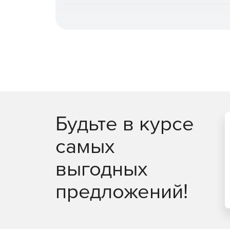
повышает общую эффективность.
Быстрое и гибкое восстановление.
Поддерж
железо» или оборудование, отличное от ори
сокращения времени простоя, гранулярное в
автоматическое восстановление после атак
восстановления PostgreSQL на момент време
Централизованное управление и автомати
администрирования (включая выделенную ро
записей, интеграция с отечественными и за
Будьте в курсе
специализированных задач доступны CLI и з
самых
Мониторинг, отчетность и интеграция в пр
генерация отчетов в разных форматах, дета
выгодных
данных. Поддержка SMTP‑оповещений, переда
интеграция с внешними системами монитори
предложений!
Масштабируемость и отказоустойчивость.
П
тысяч источников, многопоточность, кластер
сервером, кластеризация сервера управлен