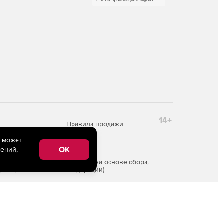
14+
Правила продажи
циальности
e может
OK
ений,
редоставления информации на основе сбора,
рритории Российской Федерации)