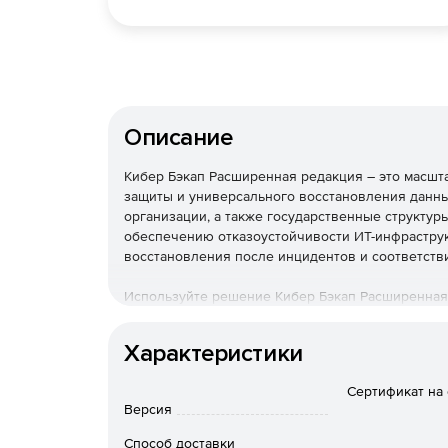
Описание
Кибер Бэкап Расширенная редакция – это масш
защиты и универсального восстановления данны
организации, а также государственные структур
обеспечению отказоустойчивости ИТ-инфраструк
восстановления после инцидентов и соответств
Используйте решение Кибер Бэкап Расширенная
быстрого восстановления данных и соответстви
стоимости владения.
Характеристики
Необходимо приобрести тех
Сертификат на
Программное обеспечение б
Версия
поставляется!
Способ доставки