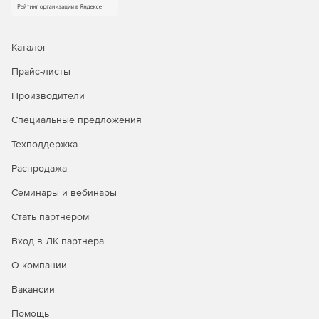
или оборудование, отличное от оригинального,
мгновенное восстановление для сокращения
времени простоя, гранулярное восстановление
отдельных объектов, а также автоматическое
Каталог
восстановление после атак шифровальщиков.
Прайс-листы
Доступна уникальная технология восстановления
PostgreSQL на момент времени.
Производители
Централизованное управление и автоматизация.
Специальные предложения
Интуитивная веб‑консоль, ролевая модель
Техподдержка
администрирования (включая выделенную роль ИБ),
поддержка локальных и доменных учетных записей,
Распродажа
интеграция с отечественными и зарубежными
службами каталогов. Для специализированных задач
Семинары и вебинары
доступны CLI и загрузочный носитель.
Стать партнером
Мониторинг, отчетность и интеграция в процессы
Вход в ЛК партнера
ИБ.
Панель мониторинга, автоматизированная
генерация отчетов в разных форматах, детальный
О компании
журнал событий и действий, сбор диагностических
Вакансии
данных. Поддержка SMTP‑оповещений, передача
событий в SIEM‑системы через Syslog/CEF, интеграция
Помощь