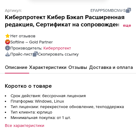
Артикул:
EFAPP50MBCNV-S
Киберпротект Кибер Бэкап Расширенная
редакция, Сертификат на сопровождение
еще
ПО Кибер Бэкап Расширенная редакция
Нет отзывов
для образовательных организаций
Softline – Gold Partner
(переходы), для почтового ящика (50
Производитель:
Киберпротект
почтовых ящиков), ФСТЭК – Переход на
Прайс-лист
Скопировать ссылку
новую версию EDU
Описание
Характеристики
Отзывы
Доставка и оплата
Коротко о товаре
Срок действия: бессрочная лицензия
Платформа: Windows, Linux
Тип лицензии: перекрестное обновление, техподдержка
Тип клиента: юрлицо
Минимальная покупка: от 1 шт.
Все характеристики