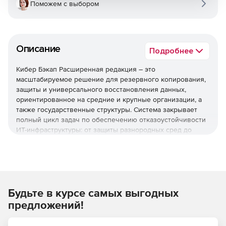
Поможем с выбором
Описание
Подробнее
Кибер Бэкап Расширенная редакция – это
масштабируемое решение для резервного копирования,
защиты и универсального восстановления данных,
ориентированное на средние и крупные организации, а
также государственные структуры. Система закрывает
полный цикл задач по обеспечению отказоустойчивости
ИТ-инфраструктуры: от защиты разнородных сред до
быстрого восстановления после инцидентов и
соответствия регуляторным требованиям.
Используйте решение Кибер Бэкап Расширенная
редакция для комплексной защиты ИТ-инфраструктуры,
быстрого восстановления данных и соответствия
Будьте в курсе самых выгодных
регуляторным требованиям при оптимальной стоимости
предложений!
владения.