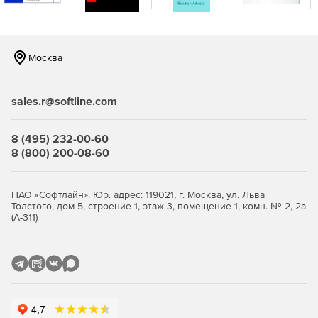
Возможна репликация и распределение копий между
площадками для повышения отказоустойчивости.
Продвинутая защита от киберугроз.
Встроенная
Москва
защита от вирусов‑шифровальщиков на базе ИИ,
модуль проверки уязвимостей в ОС и приложениях,
шифрование трафика (SSL, HTTPS, проприетарный
sales.r@softline.com
протокол BSP), парольная защита резервных копий и
хранилищ.
8 (495) 232-00-60
Эффективное использование ресурсов и снижение
8 (800) 200-08-60
стоимости владения.
Дедупликация и сжатие данных
уменьшают объем резервных копий и нагрузку на
сеть и хранилища. Гибкие фильтры позволяют
ПАО «Софтлайн». Юр. адрес: 119021, г. Москва, ул. Льва
Толстого, дом 5, строение 1, этаж 3, помещение 1, комн. № 2, 2а
исключать ненужные данные на уровне дисков, папок
(А-311)
и файлов. Распределение ресурсоемких задач
(валидация, репликация, очистка) на наиболее
производительные хосты повышает общую
эффективность.
Быстрое и гибкое восстановление.
Поддерживается
универсальное восстановление на «голое железо»