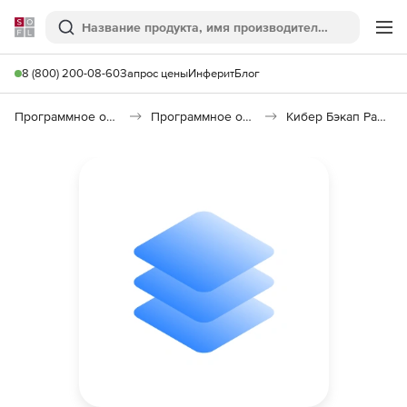
Softline
Поиск
Ме
8 (800) 200-08-60
Запрос цены
Инферит
Блог
Программное обеспечение для работы с файлами и дисками
Программное обеспечение для резервного копирования
Кибер Бэкап Расширенная редакция