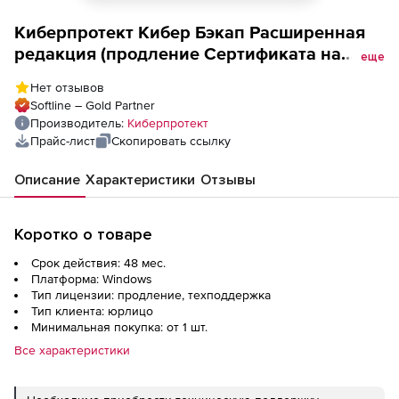
Киберпротект Кибер Бэкап Расширенная
редакция (продление Сертификата на
еще
техническую поддержку для почтового
Нет отзывов
ящика на 4 года для образовательных
Softline – Gold Partner
организаций), 50 почтовых ящиков,
Производитель:
Киберпротект
ФСТЭК, EDU
Прайс-лист
Скопировать ссылку
Описание
Характеристики
Отзывы
Коротко о товаре
Срок действия: 48 мес.
Платформа: Windows
Тип лицензии: продление, техподдержка
Тип клиента: юрлицо
Минимальная покупка: от 1 шт.
Все характеристики