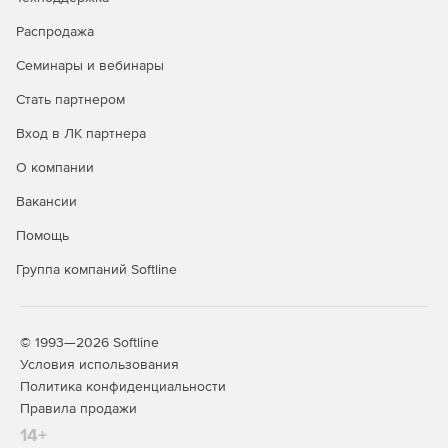
SUSE Linux Enterprise
-
+
Распродажа
Server*
Семинары и вебинары
Ubuntu*
-
+
Стать партнером
Debian*
-
+
Вход в ЛК партнера
Windows 10
+
+
О компании
Windows 11
+
+
Вакансии
Windows Server 2016
-
+
Помощь
Windows Server 2019
-
+
Группа компаний Softline
Windows Server 2022
-
+
Windows Storage Server
-
+
2016
© 1993—2026 Softline
Условия использования
Гостевые ОС Linux
Политика конфиденциальности
(х86/х64) в среде
-
+
Правила продажи
виртуализации
14+