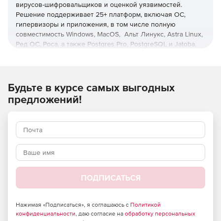
вирусов-шифровальщиков и оценкой уязвимостей.
Решение поддерживает 25+ платформ, включая ОС,
гипервизоры и приложения, в том числе полную
совместимость Windows, MacOS, Альт Линукс, Astra Linux,
Ред ОС, Роса, а также Postgres Pro, PostgreSQL и Jatoba.
Управление с любого устройства
Единая веб-консоль для всех платформ и операций с
Будьте в курсе самых выгодных
ролевой моделью администрирования и настраиваемой
предложений!
интерактивной визуальной аналитикой.
Оптимизация нагрузки
Снижение нагрузки на хосты, сети, хранилища и
администраторов с помощью дедупликации и операций
вне хоста, а также при использовании интерфейса,
позволяющего осуществлять операции с минимумом
ПОДПИСАТЬСЯ
кликов, функций пакетного и автоматизированного
развертывания защиты.
Нажимая «Подписаться», я соглашаюсь с
Политикой
Ускоренное восстановление
конфиденциальности
, даю согласие на
обработку персональных