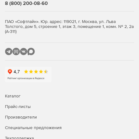
Стандартная
Расширенная
8 (800) 200-08-60
Резервное копирование OC
ПАО «Софтлайн». Юр. адрес: 119021, г. Москва, ул. Льва
Astra Linux
-
+
Толстого, дом 5, строение 1, этаж 3, помещение 1, комн. № 2, 2а
(А-311)
РЕД ОС*
-
+
Роса*
-
+
Альт Линукс*
-
+
ОСнова*
-
+
AlterOS*
-
+
AlmaLinux*
-
+
Каталог
CentOS*
-
+
Прайс-листы
Oracle Linux*
-
+
Производители
Red Hat Enterprise
Специальные предложения
-
+
Linux*
Техподдержка