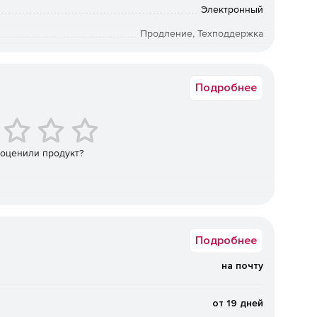
Электронный
Продление, Техподдержка
12 мес.
ешение поддерживает более 50 зарубежных и импорта
изации, СУБД, контейнерных сред и
Академическая
Подробнее
х и трансформируемых инфраструктур, в том числе в
.
Поддерживаются локальные диски (в том числе
ые хранилища, а также программно‑определяемые
 оценили продукт?
. Возможна репликация и распределение копий между
сти.
нная защита от вирусов‑шифровальщиков на базе ИИ,
ениях, шифрование трафика (SSL, HTTPS,
щита резервных копий и хранилищ.
Подробнее
на почту
ижение стоимости владения.
Дедупликация и сжатие
нагрузку на сеть и хранилища. Гибкие фильтры
ровне дисков, папок и файлов. Распределение
от 19 дней
 очистка) на наиболее производительные хосты