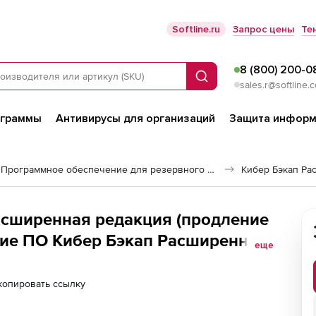
Softline.ru
Запрос цены
Те
8 (800) 200-0
Поиск
sales.r@softline.
ограммы
Антивирусы для организаций
Защита информ
Программное обеспечение для резервного копирования
Кибер Бэкап Ра
асширенная редакция (продление
ие ПО Кибер Бэкап Расширенная
еще
ервера, ФСТЭК, для
), на 1 год
копировать ссылку