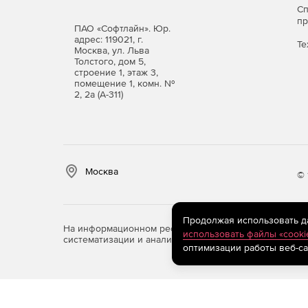
С
Обновления сохраняют обратную совместимо
п
ПАО «Софтлайн». Юр.
адрес: 119021, г.
Те
Лицензирование и услови
Москва, ул. Льва
Толстого, дом 5,
Расширенная редакция
строение 1, этаж 3,
помещение 1, комн. №
2, 2а (А-311)
Бессрочные лицензии с возможностью ежего
Простая и понятная схема лицензирования: 
организации, требований к системе и типов
Москва
© 
Техническая поддержка обязательна: програ
В версии 7.0 появятся временные лицензии 
Продолжая использовать дан
На информационном ресурсе store.softline.ru примен
использовать файлы «cooki
систематизации и анализа сведений, относящихся к 
Сравнение редакций можно
оптимизации работы веб-са
Приобретайте программу Кибер Бэкап Расшир
всех уровнях ИТ‑инфраструктуры, минимизаци
простоя систем.