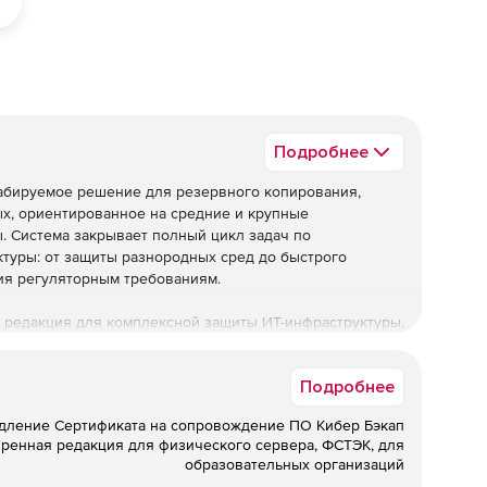
Подробнее
табируемое решение для резервного копирования,
х, ориентированное на средние и крупные
ы. Система закрывает полный цикл задач по
туры: от защиты разнородных сред до быстрого
ия регуляторным требованиям.
 редакция для комплексной защиты ИТ-инфраструктуры,
я регуляторным требованиям при оптимальной
Подробнее
ническую поддержку.
дление Сертификата на сопровождение ПО Кибер Бэкап
ез технической поддержки не
ренная редакция для физического сервера, ФСТЭК, для
образовательных организаций