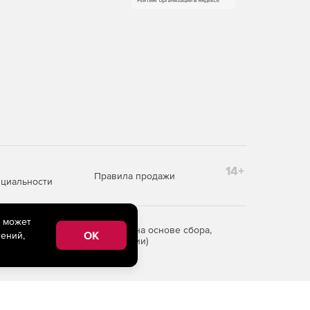
14+
Правила продажи
циальности
e может
редоставления информации на основе сбора,
OK
ений,
рритории Российской Федерации)