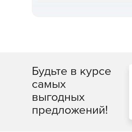
повышает общую эффективность.
Быстрое и гибкое восстановление.
Поддерж
железо» или оборудование, отличное от ори
сокращения времени простоя, гранулярное в
автоматическое восстановление после атак
восстановления PostgreSQL на момент време
Централизованное управление и автомати
администрирования (включая выделенную ро
записей, интеграция с отечественными и за
Будьте в курсе
специализированных задач доступны CLI и з
самых
Мониторинг, отчетность и интеграция в пр
генерация отчетов в разных форматах, дета
выгодных
данных. Поддержка SMTP‑оповещений, переда
интеграция с внешними системами монитори
предложений!
Масштабируемость и отказоустойчивость.
П
тысяч источников, многопоточность, кластер
сервером, кластеризация сервера управлен