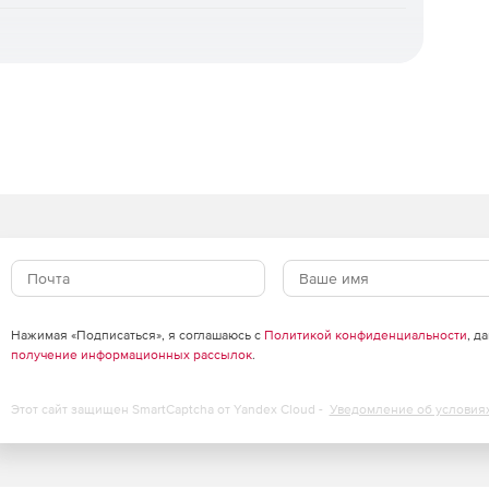
ивается универсальное восстановление на «голое
гинального, мгновенное восстановление для
осстановление отдельных объектов, а также
 шифровальщиков. Доступна уникальная технология
ни.
зация.
Интуитивная веб‑консоль, ролевая модель
ль ИБ), поддержка локальных и доменных учетных
рубежными службами каталогов. Для
агрузочный носитель.
оцессы ИБ.
Панель мониторинга, автоматизированная
льный журнал событий и действий, сбор диагностических
Нажимая «Подписаться», я соглашаюсь с
Политикой конфиденциальности
, д
ча событий в SIEM‑системы через Syslog/CEF,
получение информационных рассылок
.
нга.
Этот сайт защищен SmartCaptcha от Yandex Cloud -
Уведомление об условия
оддержка множества медиа‑серверов и десятков
ы агентов, автономная работа агентов без связи с
ия и поддержка кластерных конфигураций СУБД.