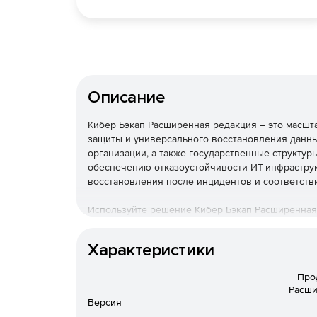
Описание
Кибер Бэкап Расширенная редакция – это масш
защиты и универсального восстановления данны
организации, а также государственные структур
обеспечению отказоустойчивости ИТ-инфраструк
восстановления после инцидентов и соответств
Используйте решение Кибер Бэкап Расширенная
быстрого восстановления данных и соответстви
стоимости владения.
Характеристики
Необходимо приобрести тех
Про
Программное обеспечение б
Расши
Версия
поставляется!