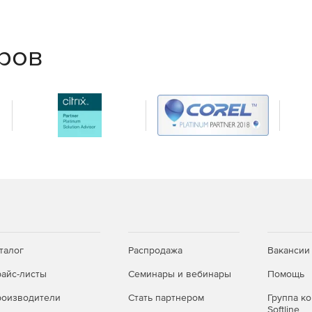
ым требованиям и статус
еров
и обновления
крытие портов и выдача прав.
 с едиными дистрибутивами; дополнительные
талог
Распродажа
Вакансии
или CLI.
айс-листы
Семинары и вебинары
Помощь
ьных снимков; для Windows — автоматическое
оизводители
Стать партнером
Группа к
Softline