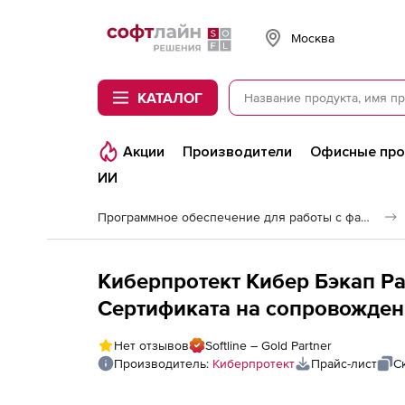
Softline
Москва
КАТАЛОГ
Акции
Производители
Офисные пр
ИИ
Программное обеспечение для работы с файлами и дисками
Киберпротект Кибер Бэкап Р
Сертификата на сопровожден
редакция для физического с
Нет отзывов
Softline – Gold Partner
образовательных организаций
Производитель:
Киберпротект
Прайс-лист
С