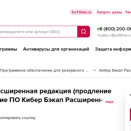
Softline.ru
Запрос цены
Те
8 (800) 200-0
Поиск
sales.r@softline.
ограммы
Антивирусы для организаций
Защита информ
Программное обеспечение для резервного копирования
Кибер Бэкап Ра
асширенная редакция (продление
ие ПО Кибер Бэкап Расширенная
еще
 лицензии, ФСТЭК, для
), на 2 года
копировать ссылку