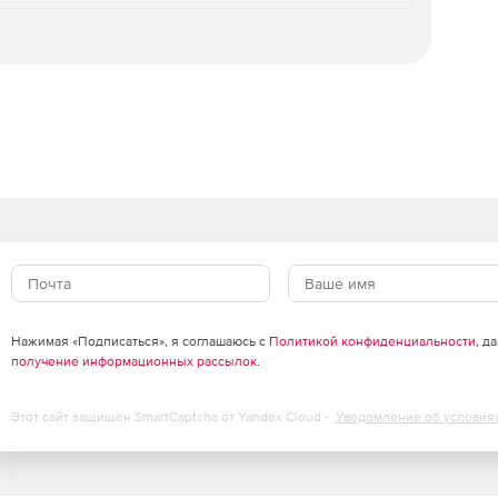
ивается универсальное восстановление на «голое
гинального, мгновенное восстановление для
осстановление отдельных объектов, а также
 шифровальщиков. Доступна уникальная технология
ни.
зация.
Интуитивная веб‑консоль, ролевая модель
ль ИБ), поддержка локальных и доменных учетных
рубежными службами каталогов. Для
агрузочный носитель.
оцессы ИБ.
Панель мониторинга, автоматизированная
льный журнал событий и действий, сбор диагностических
Нажимая «Подписаться», я соглашаюсь с
Политикой конфиденциальности
, д
ча событий в SIEM‑системы через Syslog/CEF,
получение информационных рассылок
.
нга.
Этот сайт защищен SmartCaptcha от Yandex Cloud -
Уведомление об условия
оддержка множества медиа‑серверов и десятков
ы агентов, автономная работа агентов без связи с
ия и поддержка кластерных конфигураций СУБД.