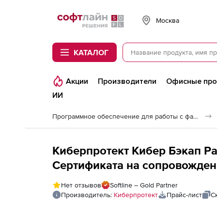
Softline
Москва
КАТАЛОГ
Акции
Производители
Офисные пр
ИИ
Программное обеспечение для работы с файлами и дисками
Киберпротект Кибер Бэкап Р
Сертификата на сопровожден
редакция для универсальной
Нет отзывов
Softline – Gold Partner
образовательных организаций
Производитель:
Киберпротект
Прайс-лист
С