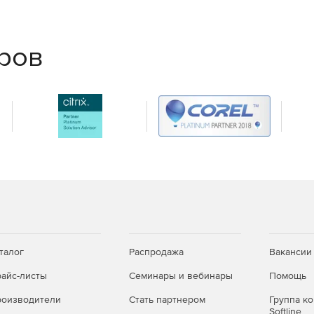
ым требованиям и статус
еров
и обновления
крытие портов и выдача прав.
 с едиными дистрибутивами; дополнительные
талог
Распродажа
Вакансии
или CLI.
айс-листы
Семинары и вебинары
Помощь
ьных снимков; для Windows — автоматическое
оизводители
Стать партнером
Группа к
Softline