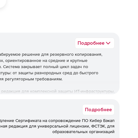
Подробнее
табируемое решение для резервного копирования,
х, ориентированное на средние и крупные
ы. Система закрывает полный цикл задач по
туры: от защиты разнородных сред до быстрого
ия регуляторным требованиям.
 редакция для комплексной защиты ИТ-инфраструктуры,
я регуляторным требованиям при оптимальной
Подробнее
ническую поддержку.
дление Сертификата на сопровождение ПО Кибер Бэкап
ез технической поддержки не
ная редакция для универсальной лицензии, ФСТЭК, для
образовательных организаций