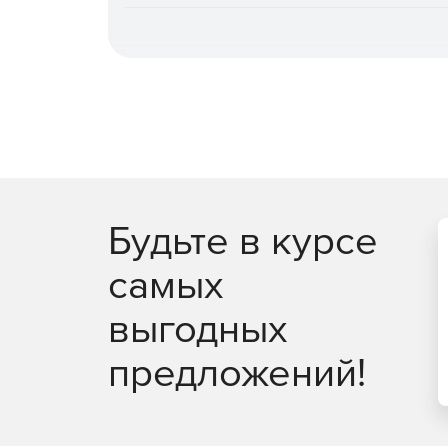
повышает общую эффективность.
Быстрое и гибкое восстановление.
Поддерж
железо» или оборудование, отличное от ори
сокращения времени простоя, гранулярное в
автоматическое восстановление после атак
восстановления PostgreSQL на момент време
Централизованное управление и автомати
администрирования (включая выделенную ро
записей, интеграция с отечественными и за
Будьте в курсе
специализированных задач доступны CLI и з
самых
Мониторинг, отчетность и интеграция в пр
генерация отчетов в разных форматах, дета
выгодных
данных. Поддержка SMTP‑оповещений, переда
интеграция с внешними системами монитори
предложений!
Масштабируемость и отказоустойчивость.
П
тысяч источников, многопоточность, кластер
сервером, кластеризация сервера управлен