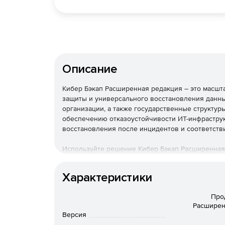
Описание
Кибер Бэкап Расширенная редакция – это масш
защиты и универсального восстановления данны
организации, а также государственные структур
обеспечению отказоустойчивости ИТ-инфраструк
восстановления после инцидентов и соответств
Используйте решение Кибер Бэкап Расширенная
быстрого восстановления данных и соответстви
стоимости владения.
Характеристики
Необходимо приобрести тех
Про
Программное обеспечение б
Расширен
Версия
поставляется!