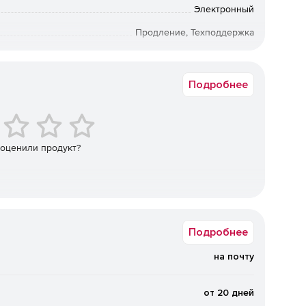
Электронный
Продление, Техподдержка
24 мес.
ешение поддерживает более 50 зарубежных и импорта
изации, СУБД, контейнерных сред и
Академическая
Подробнее
х и трансформируемых инфраструктур, в том числе в
.
Поддерживаются локальные диски (в том числе
ые хранилища, а также программно‑определяемые
 оценили продукт?
. Возможна репликация и распределение копий между
сти.
нная защита от вирусов‑шифровальщиков на базе ИИ,
ениях, шифрование трафика (SSL, HTTPS,
щита резервных копий и хранилищ.
Подробнее
на почту
ижение стоимости владения.
Дедупликация и сжатие
нагрузку на сеть и хранилища. Гибкие фильтры
ровне дисков, папок и файлов. Распределение
от 20 дней
 очистка) на наиболее производительные хосты