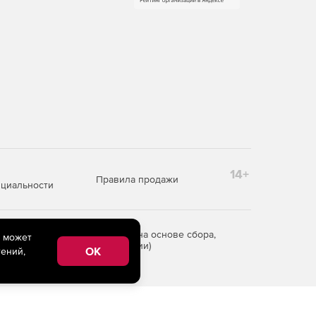
14+
Правила продажи
циальности
редоставления информации на основе сбора,
e может
рритории Российской Федерации)
OK
ений,