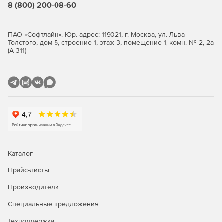
Стандартная
Расширенная
8 (800) 200-08-60
Резервное копирование OC
ПАО «Софтлайн». Юр. адрес: 119021, г. Москва, ул. Льва
Astra Linux
-
+
Толстого, дом 5, строение 1, этаж 3, помещение 1, комн. № 2, 2а
(А-311)
РЕД ОС*
-
+
Роса*
-
+
Альт Линукс*
-
+
ОСнова*
-
+
AlterOS*
-
+
AlmaLinux*
-
+
Каталог
CentOS*
-
+
Прайс-листы
Oracle Linux*
-
+
Производители
Red Hat Enterprise
Специальные предложения
-
+
Linux*
Техподдержка