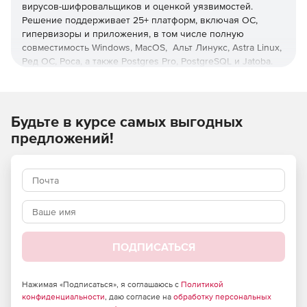
вирусов-шифровальщиков и оценкой уязвимостей.
Решение поддерживает 25+ платформ, включая ОС,
гипервизоры и приложения, в том числе полную
совместимость Windows, MacOS, Альт Линукс, Astra Linux,
Ред ОС, Роса, а также Postgres Pro, PostgreSQL и Jatoba.
Управление с любого устройства
Единая веб-консоль для всех платформ и операций с
Будьте в курсе самых выгодных
ролевой моделью администрирования и настраиваемой
предложений!
интерактивной визуальной аналитикой.
Оптимизация нагрузки
Снижение нагрузки на хосты, сети, хранилища и
администраторов с помощью дедупликации и операций
вне хоста, а также при использовании интерфейса,
позволяющего осуществлять операции с минимумом
ПОДПИСАТЬСЯ
кликов, функций пакетного и автоматизированного
развертывания защиты.
Нажимая «Подписаться», я соглашаюсь с
Политикой
Ускоренное восстановление
конфиденциальности
, даю согласие на
обработку персональных