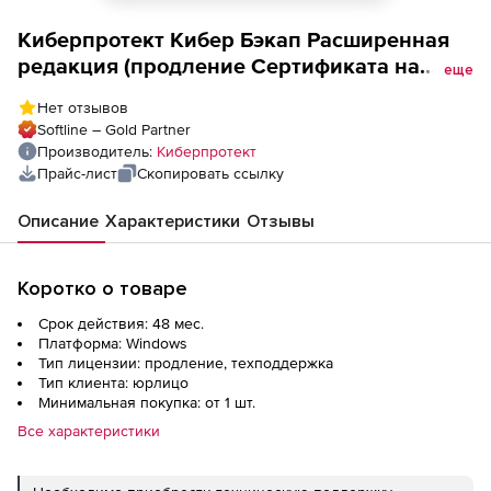
Киберпротект Кибер Бэкап Расширенная
редакция (продление Сертификата на
еще
техническую поддержку для
Нет отзывов
универсальной лицензии, ФСТЭК, для
Softline – Gold Partner
образовательных организаций), на 4 года
Производитель:
Киберпротект
Прайс-лист
Скопировать ссылку
Описание
Характеристики
Отзывы
Коротко о товаре
Срок действия: 48 мес.
Платформа: Windows
Тип лицензии: продление, техподдержка
Тип клиента: юрлицо
Минимальная покупка: от 1 шт.
Все характеристики