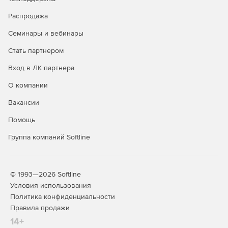
SUSE Linux Enterprise
-
+
Распродажа
Server*
Семинары и вебинары
Ubuntu*
-
+
Стать партнером
Debian*
-
+
Вход в ЛК партнера
Windows 10
+
+
О компании
Windows 11
+
+
Вакансии
Windows Server 2016
-
+
Помощь
Windows Server 2019
-
+
Группа компаний Softline
Windows Server 2022
-
+
Windows Storage Server
-
+
2016
© 1993—2026 Softline
Условия использования
Гостевые ОС Linux
Политика конфиденциальности
(х86/х64) в среде
-
+
Правила продажи
виртуализации
14+