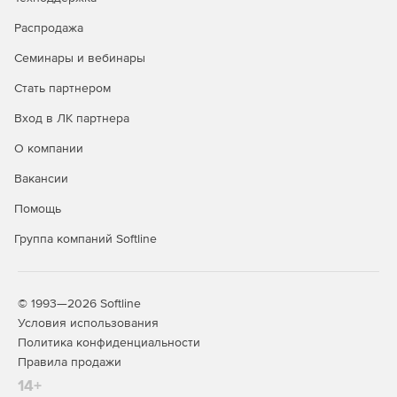
SUSE Linux Enterprise
-
+
Распродажа
Server*
Семинары и вебинары
Ubuntu*
-
+
Стать партнером
Debian*
-
+
Вход в ЛК партнера
Windows 10
+
+
О компании
Windows 11
+
+
Вакансии
Windows Server 2016
-
+
Помощь
Windows Server 2019
-
+
Группа компаний Softline
Windows Server 2022
-
+
Windows Storage Server
-
+
2016
© 1993—2026 Softline
Условия использования
Гостевые ОС Linux
Политика конфиденциальности
(х86/х64) в среде
-
+
Правила продажи
виртуализации
14+