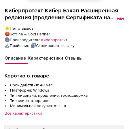
Киберпротект Кибер Бэкап Расширенная
редакция (продление Сертификата на
еще
техническую поддержку для платформы
Нет отзывов
виртуализации, ФСТЭК, для
Softline – Gold Partner
образовательных организаций), на 4 года
Производитель:
Киберпротект
Прайс-лист
Скопировать ссылку
Описание
Характеристики
Отзывы
Коротко о товаре
Срок действия: 48 мес.
Платформа: Windows
Тип лицензии: продление, техподдержка
Тип клиента: юрлицо
Минимальная покупка: от 1 шт.
Все характеристики