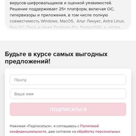
вирусов-шифровальщиков и оценкой уязвимостей.
Решение поддерживает 25+ платформ, включая ОС,
гипервизоры и приложения, в том числе полную
совместимость Windows, MacOS, Альт Линукс, Astra Linux,
Ред ОС, Роса, а также Postgres Pro, PostgreSQL и Jatoba.
Управление с любого устройства
Единая веб-консоль для всех платформ и операций с
Будьте в курсе самых выгодных
ролевой моделью администрирования и настраиваемой
предложений!
интерактивной визуальной аналитикой.
Оптимизация нагрузки
Снижение нагрузки на хосты, сети, хранилища и
администраторов с помощью дедупликации и операций
вне хоста, а также при использовании интерфейса,
позволяющего осуществлять операции с минимумом
ПОДПИСАТЬСЯ
кликов, функций пакетного и автоматизированного
развертывания защиты.
Нажимая «Подписаться», я соглашаюсь с
Политикой
Ускоренное восстановление
конфиденциальности
, даю согласие на
обработку персональных