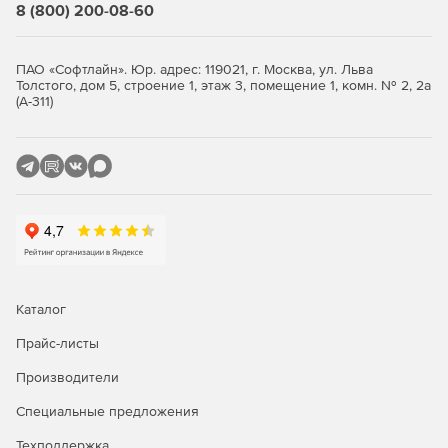
Стандартная
Расширенная
8 (800) 200-08-60
Резервное копирование OC
ПАО «Софтлайн». Юр. адрес: 119021, г. Москва, ул. Льва
Astra Linux
-
+
Толстого, дом 5, строение 1, этаж 3, помещение 1, комн. № 2, 2а
(А-311)
РЕД ОС*
-
+
Роса*
-
+
Альт Линукс*
-
+
ОСнова*
-
+
AlterOS*
-
+
AlmaLinux*
-
+
Каталог
CentOS*
-
+
Прайс-листы
Oracle Linux*
-
+
Производители
Red Hat Enterprise
Специальные предложения
-
+
Linux*
Техподдержка