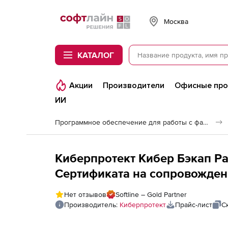
Softline
Москва
КАТАЛОГ
Акции
Производители
Офисные пр
ИИ
Программное обеспечение для работы с файлами и дисками
Киберпротект Кибер Бэкап Р
Сертификата на сопровожден
редакция для рабочей станц
Нет отзывов
Softline – Gold Partner
организаций), на 4 года
Производитель:
Киберпротект
Прайс-лист
С