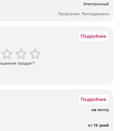
Электронный
Продление, Техподдержка
48 мес.
ешение поддерживает более 50 зарубежных и импорта
изации, СУБД, контейнерных сред и
Академическая
Подробнее
х и трансформируемых инфраструктур, в том числе в
.
Поддерживаются локальные диски (в том числе
ые хранилища, а также программно‑определяемые
 оценили продукт?
. Возможна репликация и распределение копий между
сти.
нная защита от вирусов‑шифровальщиков на базе ИИ,
ениях, шифрование трафика (SSL, HTTPS,
щита резервных копий и хранилищ.
Подробнее
на почту
ижение стоимости владения.
Дедупликация и сжатие
нагрузку на сеть и хранилища. Гибкие фильтры
ровне дисков, папок и файлов. Распределение
от 19 дней
 очистка) на наиболее производительные хосты