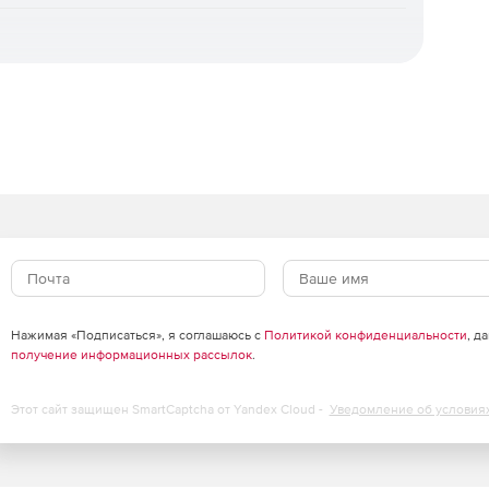
ивается универсальное восстановление на «голое
гинального, мгновенное восстановление для
осстановление отдельных объектов, а также
 шифровальщиков. Доступна уникальная технология
ни.
зация.
Интуитивная веб‑консоль, ролевая модель
ль ИБ), поддержка локальных и доменных учетных
рубежными службами каталогов. Для
агрузочный носитель.
оцессы ИБ.
Панель мониторинга, автоматизированная
льный журнал событий и действий, сбор диагностических
Нажимая «Подписаться», я соглашаюсь с
Политикой конфиденциальности
, д
ча событий в SIEM‑системы через Syslog/CEF,
получение информационных рассылок
.
нга.
Этот сайт защищен SmartCaptcha от Yandex Cloud -
Уведомление об условия
оддержка множества медиа‑серверов и десятков
ы агентов, автономная работа агентов без связи с
ия и поддержка кластерных конфигураций СУБД.