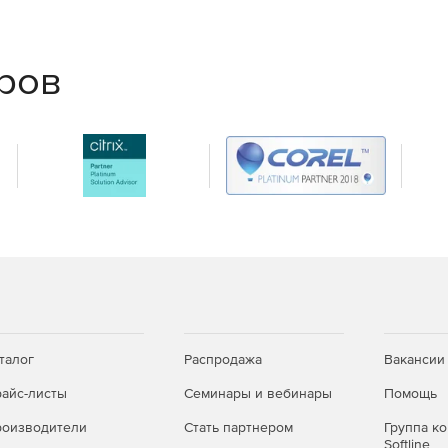
ым требованиям и статус
еров
и обновления
крытие портов и выдача прав.
 с едиными дистрибутивами; дополнительные
талог
Распродажа
Вакансии
или CLI.
айс-листы
Семинары и вебинары
Помощь
ьных снимков; для Windows — автоматическое
оизводители
Стать партнером
Группа к
Softline