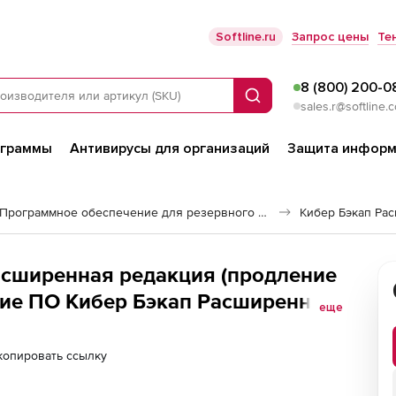
Softline.ru
Запрос цены
Те
8 (800) 200-0
Поиск
sales.r@softline.
ограммы
Антивирусы для организаций
Защита информ
Программное обеспечение для резервного копирования
Кибер Бэкап Ра
асширенная редакция (продление
ие ПО Кибер Бэкап Расширенная
еще
ии Windows для образовательных
копировать ссылку