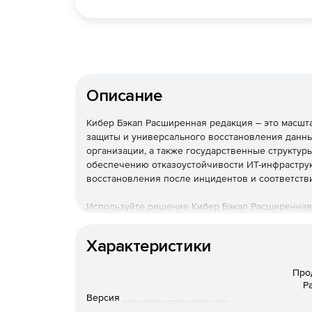
Описание
Кибер Бэкап Расширенная редакция – это масш
защиты и универсального восстановления данны
организации, а также государственные структур
обеспечению отказоустойчивости ИТ-инфраструк
восстановления после инцидентов и соответств
Используйте решение Кибер Бэкап Расширенная
быстрого восстановления данных и соответстви
стоимости владения.
Характеристики
Необходимо приобрести тех
Про
Программное обеспечение б
Р
Версия
поставляется!