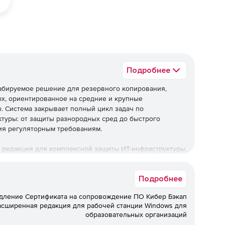
Подробнее
табируемое решение для резервного копирования,
х, ориентированное на средние и крупные
ы. Система закрывает полный цикл задач по
туры: от защиты разнородных сред до быстрого
ия регуляторным требованиям.
 редакция для комплексной защиты ИТ-инфраструктуры,
я регуляторным требованиям при оптимальной
Подробнее
ническую поддержку.
дление Сертификата на сопровождение ПО Кибер Бэкап
ез технической поддержки не
асширенная редакция для рабочей станции Windows для
образовательных организаций