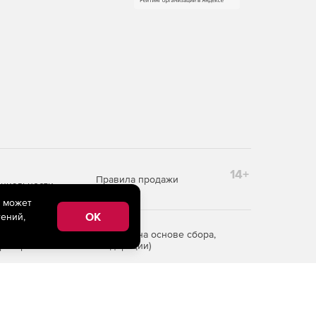
14+
Правила продажи
циальности
e может
OK
ений,
редоставления информации на основе сбора,
рритории Российской Федерации)