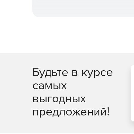
повышает общую эффективность.
Быстрое и гибкое восстановление.
Поддерж
железо» или оборудование, отличное от ори
сокращения времени простоя, гранулярное в
автоматическое восстановление после атак
восстановления PostgreSQL на момент време
Централизованное управление и автомати
администрирования (включая выделенную ро
записей, интеграция с отечественными и за
Будьте в курсе
специализированных задач доступны CLI и з
самых
Мониторинг, отчетность и интеграция в пр
генерация отчетов в разных форматах, дета
выгодных
данных. Поддержка SMTP‑оповещений, переда
интеграция с внешними системами монитори
предложений!
Масштабируемость и отказоустойчивость.
П
тысяч источников, многопоточность, кластер
сервером, кластеризация сервера управлен