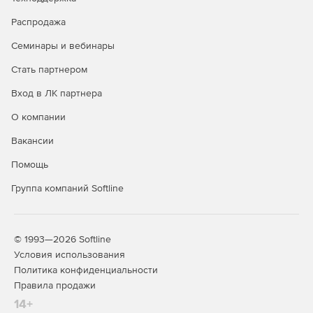
CentOS*
-
+
Распродажа
Oracle Linux*
-
+
Семинары и вебинары
Red Hat Enterprise
Стать партнером
-
+
Linux*
Вход в ЛК партнера
SUSE Linux Enterprise
-
+
О компании
Server*
Вакансии
Ubuntu*
-
+
Помощь
Debian*
-
+
Группа компаний Softline
Windows 10
+
+
Windows 11
+
+
© 1993—2026 Softline
Windows Server 2016
-
+
Условия использования
Политика конфиденциальности
Windows Server 2019
-
+
Правила продажи
Windows Server 2022
-
+
14+