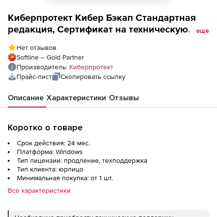
Киберпротект Кибер Бэкап Стандартная
редакция, Сертификат на техническую
еще
поддержку для физического сервера для
Нет отзывов
образовательных организаций
Softline – Gold Partner
(продление), на 2 года
Производитель:
Киберпротект
Прайс-лист
Скопировать ссылку
Описание
Характеристики
Отзывы
Коротко о товаре
Срок действия: 24 мес.
Платформа: Windows
Тип лицензии: продление, техподдержка
Тип клиента: юрлицо
Минимальная покупка: от 1 шт.
Все характеристики