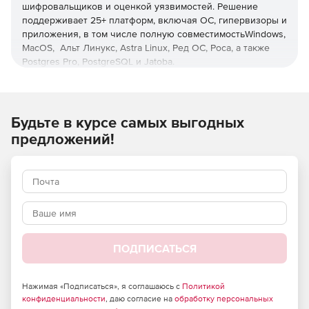
шифровальщиков и оценкой уязвимостей. Решение
поддерживает 25+ платформ, включая ОС, гипервизоры и
приложения, в том числе полную совместимостьWindows,
MacOS, Альт Линукс, Astra Linux, Ред ОС, Роса, а также
Postgres Pro, PostgreSQL и Jatoba.
Продукты в реестре отечественного ПО,
сертифицированы ФСТЭК.
Будьте в курсе самых выгодных
Необходимо приобрести
техническую поддержку
.
предложений!
Программное обеспечение без технической поддержки
не поставляется!
Управление с любого устройства
Единая веб-консоль для всех платформ и операций с
ролевой моделью администрирования и настраиваемой
интерактивной визуальной аналитикой.
ПОДПИСАТЬСЯ
Оптимизация нагрузки
Нажимая «Подписаться», я соглашаюсь с
Политикой
Снижение нагрузки на хосты, сети, хранилища и
конфиденциальности
, даю согласие на
обработку персональных