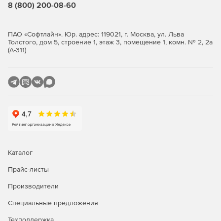
8 (800) 200-08-60
валютных рисков.
ПАО «Софтлайн». Юр. адрес: 119021, г. Москва, ул. Льва
Толстого, дом 5, строение 1, этаж 3, помещение 1, комн. № 2, 2а
Сравнение редакций
(А-311)
Стандартная
Расширенная
Резервное копирование OC
Astra Linux
-
+
РЕД ОС*
-
+
Роса*
-
+
Каталог
Альт Линукс*
-
+
Прайс-листы
ОСнова*
-
+
Производители
AlterOS*
-
+
Специальные предложения
AlmaLinux*
-
+
Техподдержка