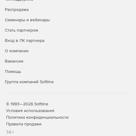
SUSE Linux Enterprise
-
+
Распродажа
Server*
Семинары и вебинары
Ubuntu*
-
+
Стать партнером
Debian*
-
+
Вход в ЛК партнера
Windows 10
+
+
О компании
Windows 11
+
+
Вакансии
Windows Server 2016
-
+
Помощь
Windows Server 2019
-
+
Группа компаний Softline
Windows Server 2022
-
+
Windows Storage Server
-
+
2016
© 1993—2026 Softline
Условия использования
Гостевые ОС Linux
Политика конфиденциальности
(х86/х64) в среде
-
+
Правила продажи
виртуализации
14+