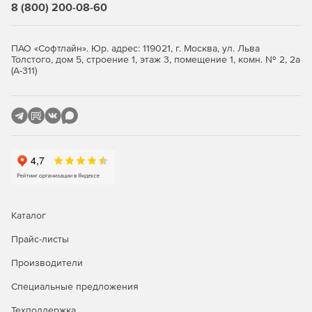
Стандартная
Расширенная
8 (800) 200-08-60
Резервное копирование OC
ПАО «Софтлайн». Юр. адрес: 119021, г. Москва, ул. Льва
Astra Linux
-
+
Толстого, дом 5, строение 1, этаж 3, помещение 1, комн. № 2, 2а
(А-311)
РЕД ОС*
-
+
Роса*
-
+
Альт Линукс*
-
+
ОСнова*
-
+
AlterOS*
-
+
AlmaLinux*
-
+
Каталог
CentOS*
-
+
Прайс-листы
Oracle Linux*
-
+
Производители
Red Hat Enterprise
Специальные предложения
-
+
Linux*
Техподдержка