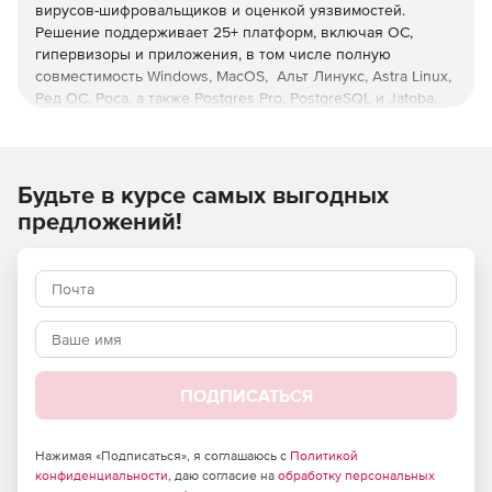
вирусов-шифровальщиков и оценкой уязвимостей.
Решение поддерживает 25+ платформ, включая ОС,
гипервизоры и приложения, в том числе полную
совместимость Windows, MacOS, Альт Линукс, Astra Linux,
Ред ОС, Роса, а также Postgres Pro, PostgreSQL и Jatoba.
Управление с любого устройства
Единая веб-консоль для всех платформ и операций с
Будьте в курсе самых выгодных
ролевой моделью администрирования и настраиваемой
предложений!
интерактивной визуальной аналитикой.
Оптимизация нагрузки
Снижение нагрузки на хосты, сети, хранилища и
администраторов с помощью дедупликации и операций
вне хоста, а также при использовании интерфейса,
позволяющего осуществлять операции с минимумом
ПОДПИСАТЬСЯ
кликов, функций пакетного и автоматизированного
развертывания защиты.
Нажимая «Подписаться», я соглашаюсь с
Политикой
Ускоренное восстановление
конфиденциальности
, даю согласие на
обработку персональных