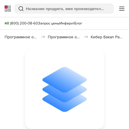
Softline
Поиск
Ме
8 (800) 200-08-60
Запрос цены
Инферит
Блог
Программное обеспечение для работы с файлами и дисками
Программное обеспечение для резервного копирования
Кибер Бэкап Расширенная редакция