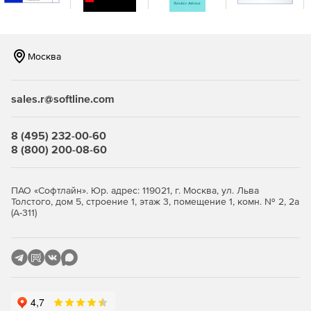
Возможна репликация и распределение копий между
площадками для повышения отказоустойчивости.
Продвинутая защита от киберугроз.
Встроенная
Москва
защита от вирусов‑шифровальщиков на базе ИИ,
модуль проверки уязвимостей в ОС и приложениях,
шифрование трафика (SSL, HTTPS, проприетарный
sales.r@softline.com
протокол BSP), парольная защита резервных копий и
хранилищ.
8 (495) 232-00-60
Эффективное использование ресурсов и снижение
8 (800) 200-08-60
стоимости владения.
Дедупликация и сжатие данных
уменьшают объем резервных копий и нагрузку на
сеть и хранилища. Гибкие фильтры позволяют
ПАО «Софтлайн». Юр. адрес: 119021, г. Москва, ул. Льва
Толстого, дом 5, строение 1, этаж 3, помещение 1, комн. № 2, 2а
исключать ненужные данные на уровне дисков, папок
(А-311)
и файлов. Распределение ресурсоемких задач
(валидация, репликация, очистка) на наиболее
производительные хосты повышает общую
эффективность.
Быстрое и гибкое восстановление.
Поддерживается
универсальное восстановление на «голое железо»