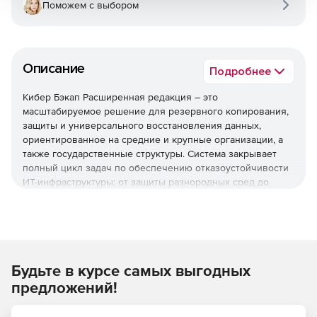
Поможем с выбором
Описание
Подробнее
Кибер Бэкап Расширенная редакция – это
масштабируемое решение для резервного копирования,
защиты и универсального восстановления данных,
ориентированное на средние и крупные организации, а
также государственные структуры. Система закрывает
полный цикл задач по обеспечению отказоустойчивости
ИТ-инфраструктуры: от защиты разнородных сред до
быстрого восстановления после инцидентов и
соответствия регуляторным требованиям.
Используйте решение Кибер Бэкап Расширенная
редакция для комплексной защиты ИТ-инфраструктуры,
быстрого восстановления данных и соответствия
Будьте в курсе самых выгодных
регуляторным требованиям при оптимальной стоимости
предложений!
владения.