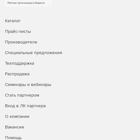
или оборудование, отличное от оригинального,
мгновенное восстановление для сокращения
времени простоя, гранулярное восстановление
отдельных объектов, а также автоматическое
Каталог
восстановление после атак шифровальщиков.
Прайс-листы
Доступна уникальная технология восстановления
PostgreSQL на момент времени.
Производители
Централизованное управление и автоматизация.
Специальные предложения
Интуитивная веб‑консоль, ролевая модель
Техподдержка
администрирования (включая выделенную роль ИБ),
поддержка локальных и доменных учетных записей,
Распродажа
интеграция с отечественными и зарубежными
службами каталогов. Для специализированных задач
Семинары и вебинары
доступны CLI и загрузочный носитель.
Стать партнером
Мониторинг, отчетность и интеграция в процессы
Вход в ЛК партнера
ИБ.
Панель мониторинга, автоматизированная
генерация отчетов в разных форматах, детальный
О компании
журнал событий и действий, сбор диагностических
Вакансии
данных. Поддержка SMTP‑оповещений, передача
событий в SIEM‑системы через Syslog/CEF, интеграция
Помощь