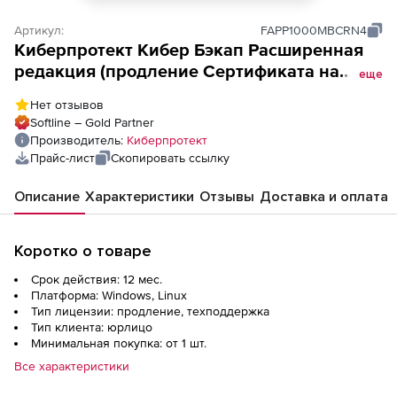
Артикул:
FAPP1000MBCRN4
Киберпротект Кибер Бэкап Расширенная
редакция (продление Сертификата на
еще
сопровождение ПО Кибер Бэкап
Нет отзывов
Расширенная редакция для почтового
Softline – Gold Partner
ящика на 4 года для коммерческих
Производитель:
Киберпротект
организаций), 1000 почтовых ящиков,
Прайс-лист
Скопировать ссылку
ФСТЭК
Описание
Характеристики
Отзывы
Доставка и оплата
Коротко о товаре
Срок действия: 12 мес.
Платформа: Windows, Linux
Тип лицензии: продление, техподдержка
Тип клиента: юрлицо
Минимальная покупка: от 1 шт.
Все характеристики