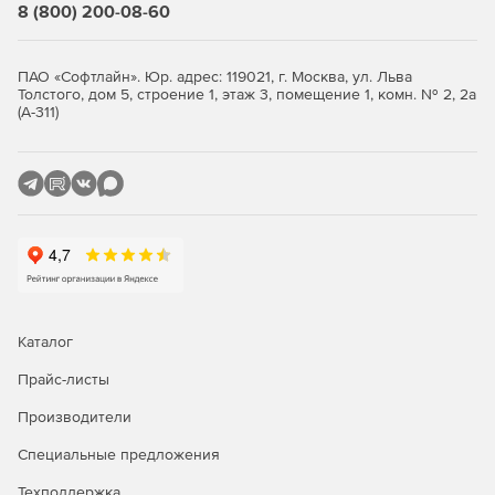
Стандартная
Расширенная
8 (800) 200-08-60
Резервное копирование OC
ПАО «Софтлайн». Юр. адрес: 119021, г. Москва, ул. Льва
Astra Linux
-
+
Толстого, дом 5, строение 1, этаж 3, помещение 1, комн. № 2, 2а
(А-311)
РЕД ОС*
-
+
Роса*
-
+
Альт Линукс*
-
+
ОСнова*
-
+
AlterOS*
-
+
AlmaLinux*
-
+
Каталог
CentOS*
-
+
Прайс-листы
Oracle Linux*
-
+
Производители
Red Hat Enterprise
Специальные предложения
-
+
Linux*
Техподдержка