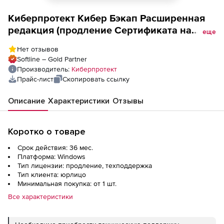
Киберпротект Кибер Бэкап Расширенная
редакция (продление Сертификата на
еще
техническую поддержку для почтового
Нет отзывов
ящика на 3 года для коммерческих
Softline – Gold Partner
организаций), 100 почтовых ящиков,
Производитель:
Киберпротект
ФСТЭК
Прайс-лист
Скопировать ссылку
Описание
Характеристики
Отзывы
Коротко о товаре
Срок действия: 36 мес.
Платформа: Windows
Тип лицензии: продление, техподдержка
Тип клиента: юрлицо
Минимальная покупка: от 1 шт.
Все характеристики