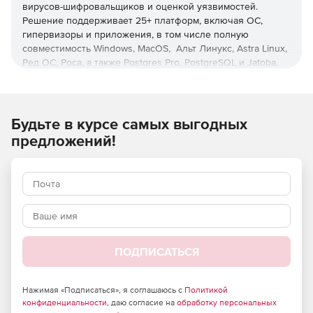
вирусов-шифровальщиков и оценкой уязвимостей.
Решение поддерживает 25+ платформ, включая ОС,
гипервизоры и приложения, в том числе полную
совместимость Windows, MacOS, Альт Линукс, Astra Linux,
Ред ОС, Роса, а также Postgres Pro, PostgreSQL и Jatoba.
Управление с любого устройства
Единая веб-консоль для всех платформ и операций с
Будьте в курсе самых выгодных
ролевой моделью администрирования и настраиваемой
предложений!
интерактивной визуальной аналитикой.
Оптимизация нагрузки
Снижение нагрузки на хосты, сети, хранилища и
администраторов с помощью дедупликации и операций
вне хоста, а также при использовании интерфейса,
позволяющего осуществлять операции с минимумом
ПОДПИСАТЬСЯ
кликов, функций пакетного и автоматизированного
развертывания защиты.
Нажимая «Подписаться», я соглашаюсь с
Политикой
Ускоренное восстановление
конфиденциальности
, даю согласие на
обработку персональных