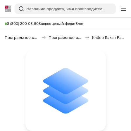
Softline
Поиск
Ме
8 (800) 200-08-60
Запрос цены
Инферит
Блог
Программное обеспечение для работы с файлами и дисками
Программное обеспечение для резервного копирования
Кибер Бэкап Расширенная редакция