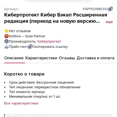
Артикул:
FAPP50MBCNV
Киберпротект Кибер Бэкап Расширенная
редакция (переход на новую версию
еще
редакции для коммерческих организаций),
Нет отзывов
для почтового ящика (50 почтовых
Softline – Gold Partner
ящиков), ФСТЭК
Производитель:
Киберпротект
Прайс-лист
Скопировать ссылку
Описание
Характеристики
Отзывы
Доставка и оплата
Коротко о товаре
Срок действия: бессрочная лицензия
Тип лицензии: перекрестное обновление
Тип клиента: юрлицо
Минимальная покупка: от 1 шт.
Все характеристики