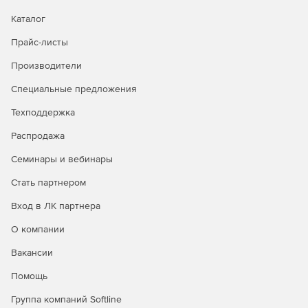
времени простоя, гранулярное восстановление
отдельных объектов, а также автоматическое
Каталог
восстановление после атак шифровальщиков.
Прайс-листы
Доступна уникальная технология восстановления
PostgreSQL на момент времени.
Производители
Централизованное управление и автоматизация.
Специальные предложения
Интуитивная веб‑консоль, ролевая модель
Техподдержка
администрирования (включая выделенную роль ИБ),
поддержка локальных и доменных учетных записей,
Распродажа
интеграция с отечественными и зарубежными
службами каталогов. Для специализированных задач
Семинары и вебинары
доступны CLI и загрузочный носитель.
Стать партнером
Мониторинг, отчетность и интеграция в процессы
Вход в ЛК партнера
ИБ.
Панель мониторинга, автоматизированная
генерация отчетов в разных форматах, детальный
О компании
журнал событий и действий, сбор диагностических
Вакансии
данных. Поддержка SMTP‑оповещений, передача
событий в SIEM‑системы через Syslog/CEF, интеграция
Помощь
с внешними системами мониторинга.
Группа компаний Softline