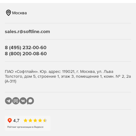
Продвинутая защита от киберугроз.
Встроенная
Москва
защита от вирусов‑шифровальщиков на базе ИИ,
модуль проверки уязвимостей в ОС и приложениях,
шифрование трафика (SSL, HTTPS, проприетарный
sales.r@softline.com
протокол BSP), парольная защита резервных копий и
хранилищ.
8 (495) 232-00-60
Эффективное использование ресурсов и снижение
8 (800) 200-08-60
стоимости владения.
Дедупликация и сжатие данных
уменьшают объем резервных копий и нагрузку на
сеть и хранилища. Гибкие фильтры позволяют
ПАО «Софтлайн». Юр. адрес: 119021, г. Москва, ул. Льва
Толстого, дом 5, строение 1, этаж 3, помещение 1, комн. № 2, 2а
исключать ненужные данные на уровне дисков, папок
(А-311)
и файлов. Распределение ресурсоемких задач
(валидация, репликация, очистка) на наиболее
производительные хосты повышает общую
эффективность.
Быстрое и гибкое восстановление.
Поддерживается
универсальное восстановление на «голое железо»
или оборудование, отличное от оригинального,
мгновенное восстановление для сокращения