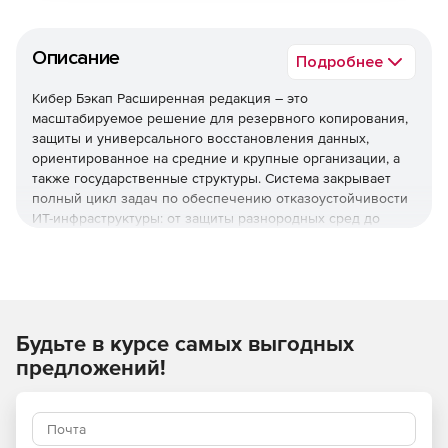
Описание
Подробнее
Кибер Бэкап Расширенная редакция – это
масштабируемое решение для резервного копирования,
защиты и универсального восстановления данных,
ориентированное на средние и крупные организации, а
также государственные структуры. Система закрывает
полный цикл задач по обеспечению отказоустойчивости
ИТ-инфраструктуры: от защиты разнородных сред до
быстрого восстановления после инцидентов и
соответствия регуляторным требованиям.
Используйте решение Кибер Бэкап Расширенная
редакция для комплексной защиты ИТ-инфраструктуры,
быстрого восстановления данных и соответствия
Будьте в курсе самых выгодных
регуляторным требованиям при оптимальной стоимости
предложений!
владения.
Необходимо приобрести
техническую поддержку.