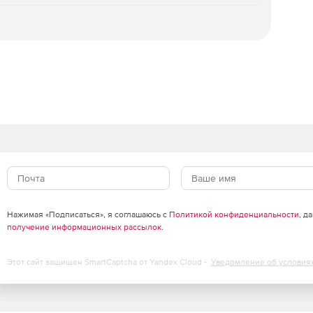
ивается универсальное восстановление на «голое
гинального, мгновенное восстановление для
осстановление отдельных объектов, а также
 шифровальщиков. Доступна уникальная технология
ни.
зация.
Интуитивная веб‑консоль, ролевая модель
ль ИБ), поддержка локальных и доменных учетных
рубежными службами каталогов. Для
агрузочный носитель.
оцессы ИБ.
Панель мониторинга, автоматизированная
льный журнал событий и действий, сбор диагностических
Нажимая «Подписаться», я соглашаюсь с
Политикой конфиденциальности
, д
ча событий в SIEM‑системы через Syslog/CEF,
получение информационных рассылок
.
нга.
Этот сайт защищен SmartCaptcha от Yandex Cloud -
Уведомление об условия
оддержка множества медиа‑серверов и десятков
ы агентов, автономная работа агентов без связи с
ия и поддержка кластерных конфигураций СУБД.