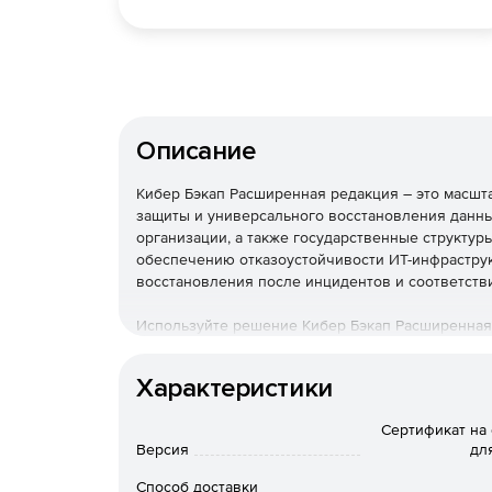
Описание
Кибер Бэкап Расширенная редакция – это масш
защиты и универсального восстановления данны
организации, а также государственные структур
обеспечению отказоустойчивости ИТ-инфраструк
восстановления после инцидентов и соответств
Используйте решение Кибер Бэкап Расширенная
быстрого восстановления данных и соответстви
стоимости владения.
Характеристики
Необходимо приобрести тех
Сертификат на
Программное обеспечение б
Версия
дл
поставляется!
Способ доставки