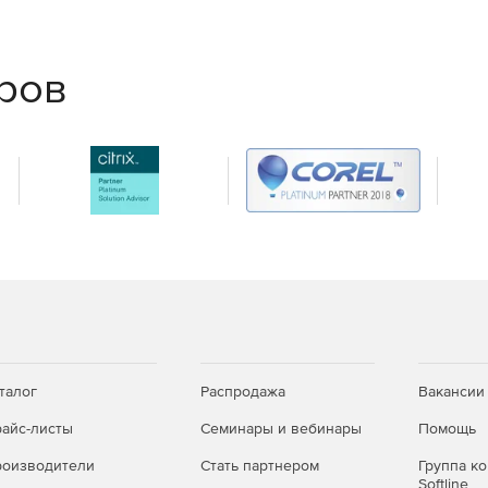
ым требованиям и статус
еров
и обновления
крытие портов и выдача прав.
 с едиными дистрибутивами; дополнительные
талог
Распродажа
Вакансии
или CLI.
айс-листы
Семинары и вебинары
Помощь
ьных снимков; для Windows — автоматическое
оизводители
Стать партнером
Группа к
Softline