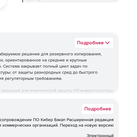
Подробнее
табируемое решение для резервного копирования,
х, ориентированное на средние и крупные
ы. Система закрывает полный цикл задач по
туры: от защиты разнородных сред до быстрого
ия регуляторным требованиям.
 редакция для комплексной защиты ИТ-инфраструктуры,
я регуляторным требованиям при оптимальной
Подробнее
ническую поддержку.
 сопровождение ПО Кибер Бэкап Расширенная редакция
ез технической поддержки не
я коммерческих организаций. Переход на новую версию
Электронный