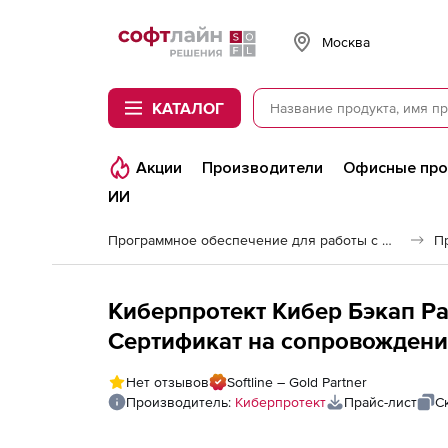
Softline
Москва
КАТАЛОГ
Акции
Производители
Офисные пр
ИИ
Программное обеспечение для работы с файлами и дисками
Киберпротект Кибер Бэкап Р
Сертификат на сопровождени
редакция для коммерческих 
Нет отзывов
Softline – Gold Partner
версию), для почтового ящик
Производитель:
Киберпротект
Прайс-лист
С