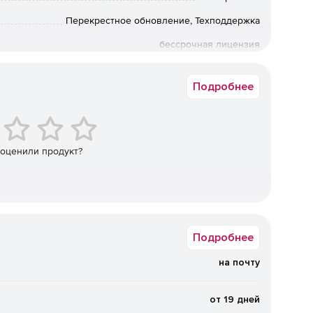
Перекрестное обновление, Техподдержка
бессрочная лицензия
ешение поддерживает более 50 зарубежных и импорта
Коммерческая
изации, СУБД, контейнерных сред и
Подробнее
х и трансформируемых инфраструктур, в том числе в
.
Поддерживаются локальные диски (в том числе
ые хранилища, а также программно‑определяемые
 оценили продукт?
. Возможна репликация и распределение копий между
сти.
нная защита от вирусов‑шифровальщиков на базе ИИ,
ениях, шифрование трафика (SSL, HTTPS,
щита резервных копий и хранилищ.
Подробнее
на почту
ижение стоимости владения.
Дедупликация и сжатие
нагрузку на сеть и хранилища. Гибкие фильтры
ровне дисков, папок и файлов. Распределение
от 19 дней
 очистка) на наиболее производительные хосты