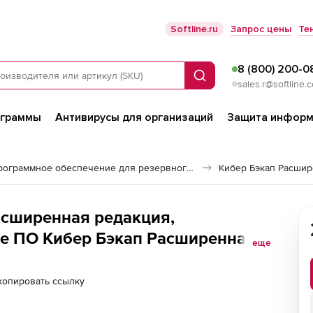
Softline.ru
Запрос цены
Те
8 (800) 200-0
Поиск
sales.r@softline.
ограммы
Антивирусы для организаций
Защита информ
Программное обеспечение для резервного копирования
Кибер Бэкап Расшир
асширенная редакция,
е ПО Кибер Бэкап Расширенная
еще
организаций (переход на новую
а (50 почтовых ящиков), ФСТЭК
копировать ссылку