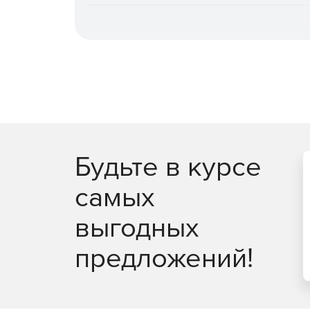
повышает общую эффективность.
Быстрое и гибкое восстановление.
Поддерж
железо» или оборудование, отличное от ори
сокращения времени простоя, гранулярное в
автоматическое восстановление после атак
восстановления PostgreSQL на момент време
Централизованное управление и автомати
администрирования (включая выделенную ро
записей, интеграция с отечественными и за
Будьте в курсе
специализированных задач доступны CLI и з
самых
Мониторинг, отчетность и интеграция в пр
генерация отчетов в разных форматах, дета
выгодных
данных. Поддержка SMTP‑оповещений, переда
интеграция с внешними системами монитори
предложений!
Масштабируемость и отказоустойчивость.
П
тысяч источников, многопоточность, кластер
сервером, кластеризация сервера управлен