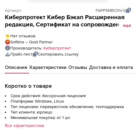
Артикул:
FAPP5MBCNV-S
Киберпротект Кибер Бэкап Расширенная
редакция, Сертификат на сопровождение
еще
ПО Кибер Бэкап Расширенная редакция
Нет отзывов
для коммерческих организаций (переход
Softline – Gold Partner
на новую версию), для почтового ящика (5
Производитель:
Киберпротект
почтовых ящиков), ФСТЭК
Прайс-лист
Скопировать ссылку
Описание
Характеристики
Отзывы
Доставка и оплата
Коротко о товаре
Срок действия: бессрочная лицензия
Платформа: Windows, Linux
Тип лицензии: перекрестное обновление, техподдержка
Тип клиента: юрлицо
Минимальная покупка: от 1 шт.
Все характеристики