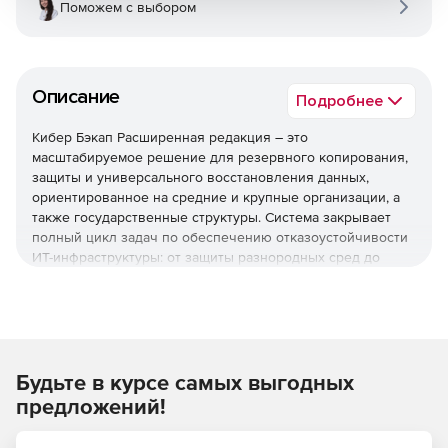
Поможем с выбором
Описание
Подробнее
Кибер Бэкап Расширенная редакция – это
масштабируемое решение для резервного копирования,
защиты и универсального восстановления данных,
ориентированное на средние и крупные организации, а
также государственные структуры. Система закрывает
полный цикл задач по обеспечению отказоустойчивости
ИТ-инфраструктуры: от защиты разнородных сред до
быстрого восстановления после инцидентов и
соответствия регуляторным требованиям.
Используйте решение Кибер Бэкап Расширенная
редакция для комплексной защиты ИТ-инфраструктуры,
быстрого восстановления данных и соответствия
Будьте в курсе самых выгодных
регуляторным требованиям при оптимальной стоимости
предложений!
владения.