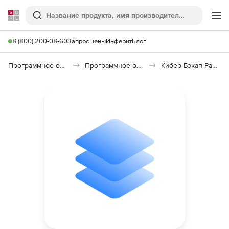
Softline
Поиск
Ме
8 (800) 200-08-60
Запрос цены
Инферит
Блог
Программное обеспечение для работы с файлами и дисками
Программное обеспечение для резервного копирования
Кибер Бэкап Расширенная редакция