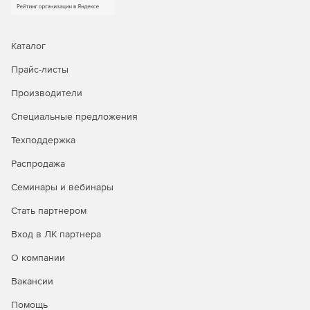
или оборудование, отличное от оригинального,
мгновенное восстановление для сокращения
времени простоя, гранулярное восстановление
отдельных объектов, а также автоматическое
Каталог
восстановление после атак шифровальщиков.
Прайс-листы
Доступна уникальная технология восстановления
PostgreSQL на момент времени.
Производители
Централизованное управление и автоматизация.
Специальные предложения
Интуитивная веб‑консоль, ролевая модель
Техподдержка
администрирования (включая выделенную роль ИБ),
поддержка локальных и доменных учетных записей,
Распродажа
интеграция с отечественными и зарубежными
службами каталогов. Для специализированных задач
Семинары и вебинары
доступны CLI и загрузочный носитель.
Стать партнером
Мониторинг, отчетность и интеграция в процессы
Вход в ЛК партнера
ИБ.
Панель мониторинга, автоматизированная
генерация отчетов в разных форматах, детальный
О компании
журнал событий и действий, сбор диагностических
Вакансии
данных. Поддержка SMTP‑оповещений, передача
событий в SIEM‑системы через Syslog/CEF, интеграция
Помощь