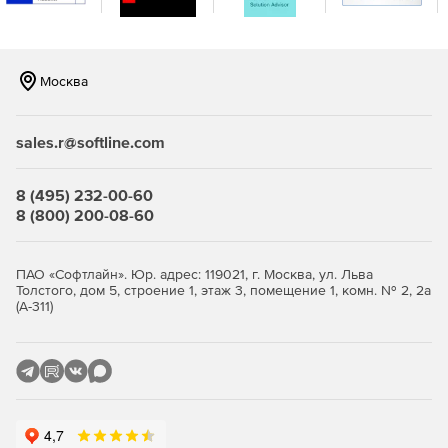
Возможна репликация и распределение копий между
площадками для повышения отказоустойчивости.
Продвинутая защита от киберугроз.
Встроенная
Москва
защита от вирусов‑шифровальщиков на базе ИИ,
модуль проверки уязвимостей в ОС и приложениях,
шифрование трафика (SSL, HTTPS, проприетарный
sales.r@softline.com
протокол BSP), парольная защита резервных копий и
хранилищ.
8 (495) 232-00-60
Эффективное использование ресурсов и снижение
8 (800) 200-08-60
стоимости владения.
Дедупликация и сжатие данных
уменьшают объем резервных копий и нагрузку на
сеть и хранилища. Гибкие фильтры позволяют
ПАО «Софтлайн». Юр. адрес: 119021, г. Москва, ул. Льва
Толстого, дом 5, строение 1, этаж 3, помещение 1, комн. № 2, 2а
исключать ненужные данные на уровне дисков, папок
(А-311)
и файлов. Распределение ресурсоемких задач
(валидация, репликация, очистка) на наиболее
производительные хосты повышает общую
эффективность.
Быстрое и гибкое восстановление.
Поддерживается
универсальное восстановление на «голое железо»