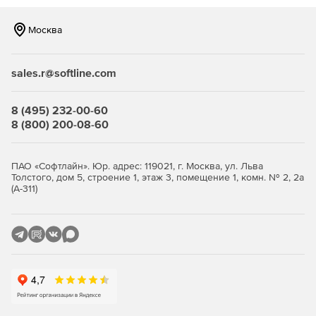
Продвинутая защита от киберугроз.
Встроенная
Москва
защита от вирусов‑шифровальщиков на базе ИИ,
модуль проверки уязвимостей в ОС и приложениях,
шифрование трафика (SSL, HTTPS, проприетарный
sales.r@softline.com
протокол BSP), парольная защита резервных копий и
хранилищ.
8 (495) 232-00-60
Эффективное использование ресурсов и снижение
8 (800) 200-08-60
стоимости владения.
Дедупликация и сжатие данных
уменьшают объем резервных копий и нагрузку на
сеть и хранилища. Гибкие фильтры позволяют
ПАО «Софтлайн». Юр. адрес: 119021, г. Москва, ул. Льва
Толстого, дом 5, строение 1, этаж 3, помещение 1, комн. № 2, 2а
исключать ненужные данные на уровне дисков, папок
(А-311)
и файлов. Распределение ресурсоемких задач
(валидация, репликация, очистка) на наиболее
производительные хосты повышает общую
эффективность.
Быстрое и гибкое восстановление.
Поддерживается
универсальное восстановление на «голое железо»
или оборудование, отличное от оригинального,
мгновенное восстановление для сокращения