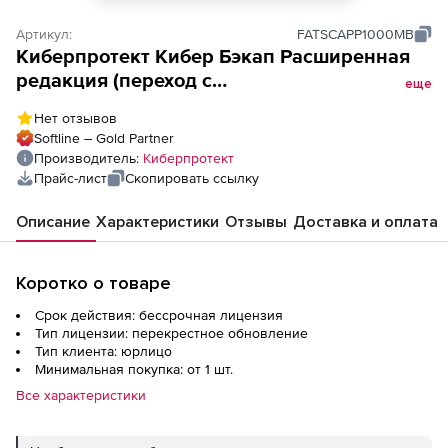
Артикул:
FATSCAPP1000MB
Киберпротект Кибер Бэкап Расширенная
редакция (переход с
еще
несертифицированной на
Нет отзывов
сертифицированную версию ФСТЭК для
Softline – Gold Partner
коммерческих организаций), для
Производитель:
Киберпротект
почтового ящика (1000 почтовых ящиков),
Прайс-лист
Скопировать ссылку
ФСТЭК
Описание
Характеристики
Отзывы
Доставка и оплата
Коротко о товаре
Срок действия: бессрочная лицензия
Тип лицензии: перекрестное обновление
Тип клиента: юрлицо
Минимальная покупка: от 1 шт.
Все характеристики