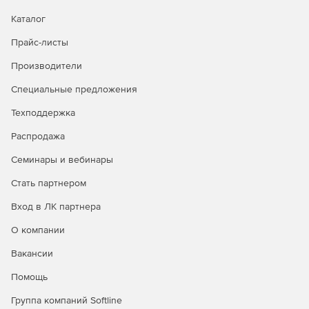
времени простоя, гранулярное восстановление
отдельных объектов, а также автоматическое
Каталог
восстановление после атак шифровальщиков.
Прайс-листы
Доступна уникальная технология восстановления
PostgreSQL на момент времени.
Производители
Централизованное управление и автоматизация.
Специальные предложения
Интуитивная веб‑консоль, ролевая модель
Техподдержка
администрирования (включая выделенную роль ИБ),
поддержка локальных и доменных учетных записей,
Распродажа
интеграция с отечественными и зарубежными
службами каталогов. Для специализированных задач
Семинары и вебинары
доступны CLI и загрузочный носитель.
Стать партнером
Мониторинг, отчетность и интеграция в процессы
Вход в ЛК партнера
ИБ.
Панель мониторинга, автоматизированная
генерация отчетов в разных форматах, детальный
О компании
журнал событий и действий, сбор диагностических
Вакансии
данных. Поддержка SMTP‑оповещений, передача
событий в SIEM‑системы через Syslog/CEF, интеграция
Помощь
с внешними системами мониторинга.
Группа компаний Softline