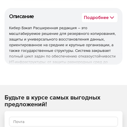
Описание
Подробнее
Кибер Бэкап Расширенная редакция – это
масштабируемое решение для резервного копирования,
защиты и универсального восстановления данных,
ориентированное на средние и крупные организации, а
также государственные структуры. Система закрывает
полный цикл задач по обеспечению отказоустойчивости
ИТ-инфраструктуры: от защиты разнородных сред до
быстрого восстановления после инцидентов и
соответствия регуляторным требованиям.
Используйте решение Кибер Бэкап Расширенная
редакция для комплексной защиты ИТ-инфраструктуры,
быстрого восстановления данных и соответствия
Будьте в курсе самых выгодных
регуляторным требованиям при оптимальной стоимости
предложений!
владения.
Необходимо приобрести
техническую поддержку.