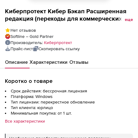
Киберпротект Кибер Бэкап Расширенная
редакция (переходы для коммерческих
еще
организаций), для использования в Дата-
Нет отзывов
Центрах - переход с Кибер Бэкап для
Softline – Gold Partner
платформы виртуализации, ФСТЭК
Производитель:
Киберпротект
Прайс-лист
Скопировать ссылку
Описание
Характеристики
Отзывы
Коротко о товаре
Срок действия: бессрочная лицензия
Платформа: Windows
Тип лицензии: перекрестное обновление
Тип клиента: юрлицо
Минимальная покупка: от 1 шт.
Все характеристики