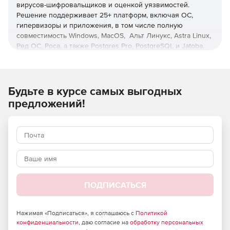
вирусов-шифровальщиков и оценкой уязвимостей.
Решение поддерживает 25+ платформ, включая ОС,
гипервизоры и приложения, в том числе полную
совместимость Windows, MacOS, Альт Линукс, Astra Linux,
Ред ОС, Роса, а также Postgres Pro, PostgreSQL и Jatoba.
Управление с любого устройства
Единая веб-консоль для всех платформ и операций с
Будьте в курсе самых выгодных
ролевой моделью администрирования и настраиваемой
предложений!
интерактивной визуальной аналитикой.
Оптимизация нагрузки
Снижение нагрузки на хосты, сети, хранилища и
администраторов с помощью дедупликации и операций
вне хоста, а также при использовании интерфейса,
позволяющего осуществлять операции с минимумом
ПОДПИСАТЬСЯ
кликов, функций пакетного и автоматизированного
развертывания защиты.
Нажимая «Подписаться», я соглашаюсь с
Политикой
Ускоренное восстановление
конфиденциальности
, даю согласие на
обработку персональных