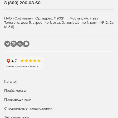
Стандартная
Расширенная
8 (800) 200-08-60
Резервное копирование OC
ПАО «Софтлайн». Юр. адрес: 119021, г. Москва, ул. Льва
Astra Linux
-
+
Толстого, дом 5, строение 1, этаж 3, помещение 1, комн. № 2, 2а
(А-311)
РЕД ОС*
-
+
Роса*
-
+
Альт Линукс*
-
+
ОСнова*
-
+
AlterOS*
-
+
AlmaLinux*
-
+
Каталог
CentOS*
-
+
Прайс-листы
Oracle Linux*
-
+
Производители
Red Hat Enterprise
Специальные предложения
-
+
Linux*
Техподдержка