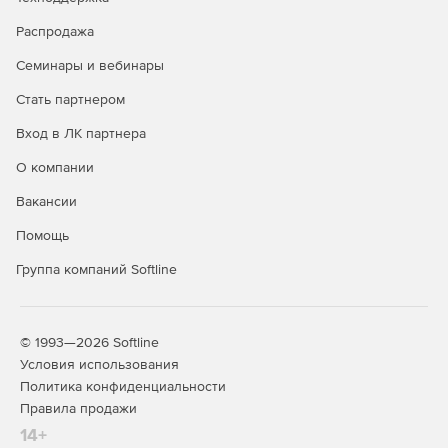
SUSE Linux Enterprise
-
+
Распродажа
Server*
Семинары и вебинары
Ubuntu*
-
+
Стать партнером
Debian*
-
+
Вход в ЛК партнера
Windows 10
+
+
О компании
Windows 11
+
+
Вакансии
Windows Server 2016
-
+
Помощь
Windows Server 2019
-
+
Группа компаний Softline
Windows Server 2022
-
+
Windows Storage Server
-
+
2016
© 1993—2026 Softline
Условия использования
Гостевые ОС Linux
Политика конфиденциальности
(х86/х64) в среде
-
+
Правила продажи
виртуализации
14+