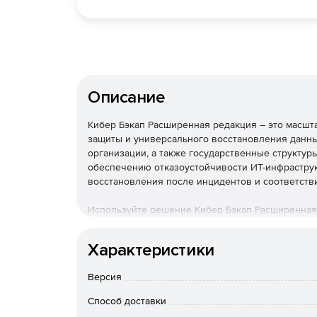
Описание
Кибер Бэкап Расширенная редакция – это масш
защиты и универсального восстановления данны
организации, а также государственные структур
обеспечению отказоустойчивости ИТ-инфраструк
восстановления после инцидентов и соответств
Используйте решение Кибер Бэкап Расширенная
быстрого восстановления данных и соответстви
стоимости владения.
Характеристики
Необходимо приобрести тех
Версия
Программное обеспечение б
Способ доставки
поставляется!