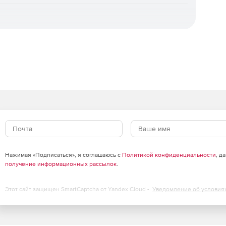
ивается универсальное восстановление на «голое
гинального, мгновенное восстановление для
осстановление отдельных объектов, а также
 шифровальщиков. Доступна уникальная технология
ни.
зация.
Интуитивная веб‑консоль, ролевая модель
ль ИБ), поддержка локальных и доменных учетных
рубежными службами каталогов. Для
агрузочный носитель.
оцессы ИБ.
Панель мониторинга, автоматизированная
льный журнал событий и действий, сбор диагностических
Нажимая «Подписаться», я соглашаюсь с
Политикой конфиденциальности
, д
ча событий в SIEM‑системы через Syslog/CEF,
получение информационных рассылок
.
нга.
Этот сайт защищен SmartCaptcha от Yandex Cloud -
Уведомление об условия
оддержка множества медиа‑серверов и десятков
ы агентов, автономная работа агентов без связи с
ия и поддержка кластерных конфигураций СУБД.