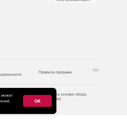
14+
Правила продажи
циальности
редоставления информации на основе сбора,
e может
рритории Российской Федерации)
OK
ений,