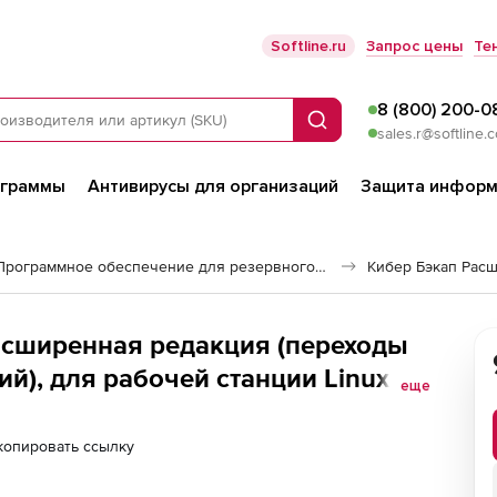
Softline.ru
Запрос цены
Те
8 (800) 200-0
Поиск
sales.r@softline.
ограммы
Антивирусы для организаций
Защита информ
Программное обеспечение для резервного копирования
Кибер Бэкап Рас
асширенная редакция (переходы
), для рабочей станции Linux -
еще
абочей станции Windows
копировать ссылку