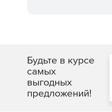
повышает общую эффективность.
Быстрое и гибкое восстановление.
Поддерж
железо» или оборудование, отличное от ори
сокращения времени простоя, гранулярное в
автоматическое восстановление после атак
восстановления PostgreSQL на момент време
Централизованное управление и автомати
администрирования (включая выделенную ро
записей, интеграция с отечественными и за
Будьте в курсе
специализированных задач доступны CLI и з
самых
Мониторинг, отчетность и интеграция в пр
генерация отчетов в разных форматах, дета
выгодных
данных. Поддержка SMTP‑оповещений, переда
интеграция с внешними системами монитори
предложений!
Масштабируемость и отказоустойчивость.
П
тысяч источников, многопоточность, кластер
сервером, кластеризация сервера управлен