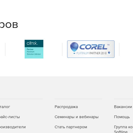
ым требованиям и статус
еров
и обновления
крытие портов и выдача прав.
 с едиными дистрибутивами; дополнительные
талог
Распродажа
Вакансии
или CLI.
айс-листы
Семинары и вебинары
Помощь
ьных снимков; для Windows — автоматическое
оизводители
Стать партнером
Группа к
Softline