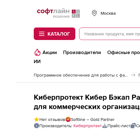
Softline
Москва
КАТАЛОГ
Акции
Производители
Офисные пр
ИИ
Программное обеспечение для работы с файлами и дисками
Киберпротект Кибер Бэкап Р
для коммерческих организаций
Переход с Кибер Бэкап для р
Нет отзывов
Softline – Gold Partner
Производитель:
Киберпротект
Прайс-лист
С