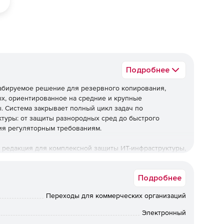
Подробнее
табируемое решение для резервного копирования,
х, ориентированное на средние и крупные
ы. Система закрывает полный цикл задач по
туры: от защиты разнородных сред до быстрого
ия регуляторным требованиям.
 редакция для комплексной защиты ИТ-инфраструктуры,
я регуляторным требованиям при оптимальной
Подробнее
ническую поддержку.
Переходы для коммерческих организаций
ез технической поддержки не
Электронный