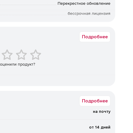
Перекрестное обновление
бессрочная лицензия
Коммерческая
ешение поддерживает более 50 зарубежных и импорта
изации, СУБД, контейнерных сред и
Подробнее
х и трансформируемых инфраструктур, в том числе в
.
Поддерживаются локальные диски (в том числе
ые хранилища, а также программно‑определяемые
 оценили продукт?
. Возможна репликация и распределение копий между
сти.
нная защита от вирусов‑шифровальщиков на базе ИИ,
ениях, шифрование трафика (SSL, HTTPS,
щита резервных копий и хранилищ.
Подробнее
на почту
ижение стоимости владения.
Дедупликация и сжатие
нагрузку на сеть и хранилища. Гибкие фильтры
ровне дисков, папок и файлов. Распределение
от 14 дней
 очистка) на наиболее производительные хосты