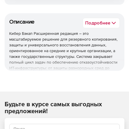
Описание
Подробнее
Кибер Бэкап Расширенная редакция – это
масштабируемое решение для резервного копирования,
защиты и универсального восстановления данных,
ориентированное на средние и крупные организации, а
также государственные структуры. Система закрывает
полный цикл задач по обеспечению отказоустойчивости
ИТ-инфраструктуры: от защиты разнородных сред до
быстрого восстановления после инцидентов и
соответствия регуляторным требованиям.
Используйте решение Кибер Бэкап Расширенная
редакция для комплексной защиты ИТ-инфраструктуры,
быстрого восстановления данных и соответствия
Будьте в курсе самых выгодных
регуляторным требованиям при оптимальной стоимости
предложений!
владения.
Необходимо приобрести