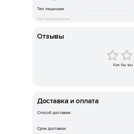
Универсальная защита разнородных сред.
Тип лицензии
виртуализации, контейнерных сред, СУБД и 
распространяемые решения. Это делает ее 
Тип организации
импортозамещения.
Конечный пользователь
Гибкие варианты хранения резервных копи
Отзывы
изолированные разделы), сетевые папки, S
(включая решения экосистемы «Киберпротект
реализовать правило «3‑2‑1» (три копии, два
отказоустойчивость.
Как бы вы
Оптимизация затрат на хранение и нагрузк
сокращают объем резервных копий и трафик
уровне дисков, папок и файлов.
Защита от современных киберугроз.
Встрое
Доставка и оплата
парольная защита резервных копий и храни
дополнительный уровень безопасности.
Способ доставки:
Быстрое и гибкое восстановление.
Поддержи
Срок доставки:
оборудование или «голое железо», мгновенн