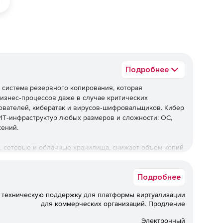
Подробнее
 система резервного копирования, которая
изнес‑процессов даже в случае критических
ователей, кибератак и вирусов‑шифровальщиков. Кибер
Т‑инфраструктур любых размеров и сложности: ОС,
жений.
, сетевые и облачные хранилища, снижает объем копий
тр Минцифры России, сертифицирована ФСТЭК – подходит
зопасности и локализации.
Подробнее
ибер Бэкап Стандартная
 техническую поддержку для платформы виртуализации
для коммерческих организаций. Продление
Электронный