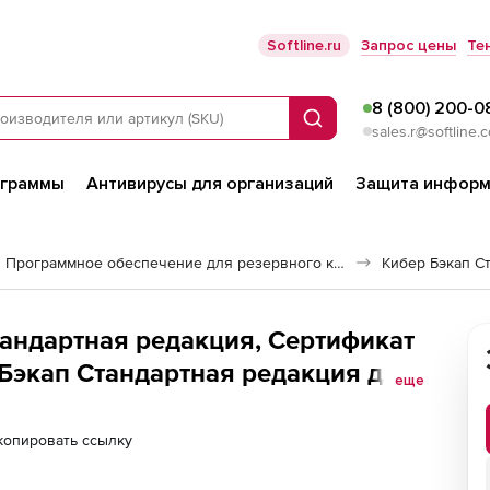
Softline.ru
Запрос цены
Те
8 (800) 200-0
Поиск
sales.r@softline.
ограммы
Антивирусы для организаций
Защита информ
Программное обеспечение для резервного копирования
Кибер Бэкап С
тандартная редакция, Сертификат
Бэкап Стандартная редакция для
еще
ля коммерческих организаций
копировать ссылку