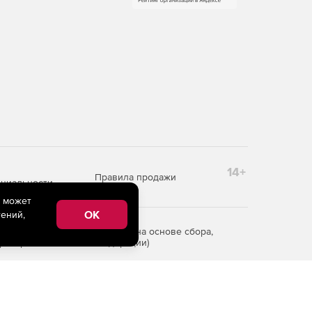
14+
Правила продажи
циальности
e может
OK
ений,
редоставления информации на основе сбора,
рритории Российской Федерации)