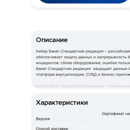
Описание
Кибер Бэкап Стандартная редакция – российская
обеспечивает защиту данных и непрерывность б
инцидентов: сбоев оборудования, ошибок польз
Бэкап Стандартная редакция защищает данные И
платформ виртуализации, СУБД и бизнес‑прило
Кибер Бэкап Стандартная редакция – локальные
за счет дедупликации и сжатия. Входит в реес
для проектов с повышенными требованиями к бе
Характеристики
Ключевые возможности К
Сертификат на
редакция
Версия
Способ доставки