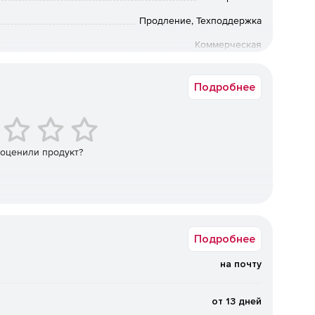
Система поддерживает широкий спектр ОС, платформ
приложений – в том числе отечественные и свободно
Продление, Техподдержка
удобной для смешанных инфраструктур и проектов
Коммерческая
Юрлицо
й.
Поддерживаются локальные диски (в т. ч.
Подробнее
3‑совместимые и программно‑определяемые хранилища
»), а также облачные сервисы. Это позволяет
 типа носителей, одна вне площадки) и повысить
 оценили продукт?
у на инфраструктуру.
Дедупликация и сжатие данных
, а гибкие фильтры исключают ненужные данные на
нная технология защиты от вирусов‑шифровальщиков,
Подробнее
лищ, шифрование трафика (SSL/HTTPS) обеспечивают
на почту
вается универсальное восстановление на другое
от 13 дней
ый запуск виртуальных машин из резервной копии,