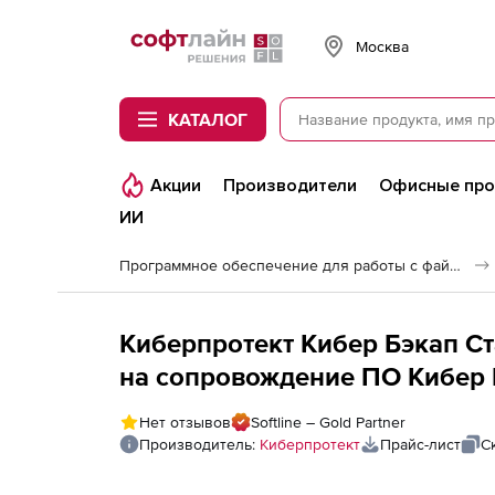
Softline
Москва
КАТАЛОГ
Акции
Производители
Офисные пр
ИИ
Программное обеспечение для работы с файлами и дисками
Киберпротект Кибер Бэкап С
на сопровождение ПО Кибер 
платформы виртуализации д
Нет отзывов
Softline – Gold Partner
(продление), на 2 года
Производитель:
Киберпротект
Прайс-лист
С