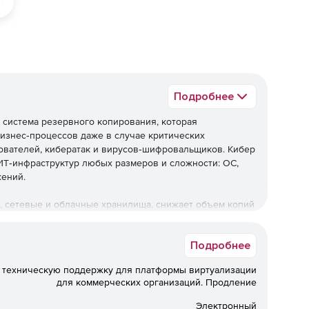
Подробнее
 система резервного копирования, которая
изнес‑процессов даже в случае критических
ователей, кибератак и вирусов‑шифровальщиков. Кибер
Т‑инфраструктур любых размеров и сложности: ОС,
жений.
, сетевые и облачные хранилища, снижает объем копий
тр Минцифры России, сертифицирована ФСТЭК – подходит
зопасности и локализации.
Подробнее
ибер Бэкап Стандартная
 техническую поддержку для платформы виртуализации
для коммерческих организаций. Продление
Электронный