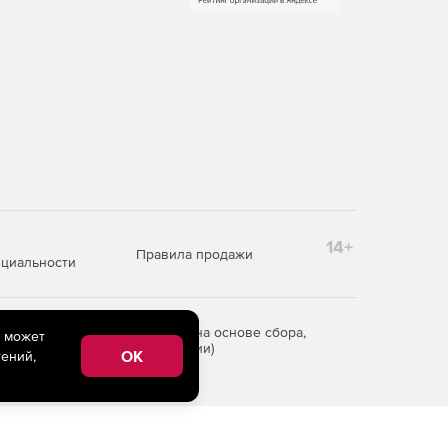
14+
Правила продажи
циальности
редоставления информации на основе сбора,
e может
рритории Российской Федерации)
OK
ений,