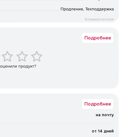
Система поддерживает широкий спектр ОС, платформ
приложений – в том числе отечественные и свободно
Продление, Техподдержка
удобной для смешанных инфраструктур и проектов
Коммерческая
Юрлицо
й.
Поддерживаются локальные диски (в т. ч.
Подробнее
3‑совместимые и программно‑определяемые хранилища
»), а также облачные сервисы. Это позволяет
 типа носителей, одна вне площадки) и повысить
 оценили продукт?
у на инфраструктуру.
Дедупликация и сжатие данных
, а гибкие фильтры исключают ненужные данные на
нная технология защиты от вирусов‑шифровальщиков,
Подробнее
лищ, шифрование трафика (SSL/HTTPS) обеспечивают
на почту
вается универсальное восстановление на другое
от 14 дней
ый запуск виртуальных машин из резервной копии,