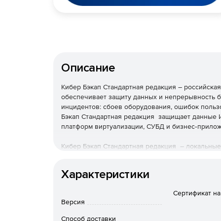
Описание
Кибер Бэкап Стандартная редакция – российская
обеспечивает защиту данных и непрерывность б
инцидентов: сбоев оборудования, ошибок польз
Бэкап Стандартная редакция защищает данные И
платформ виртуализации, СУБД и бизнес‑прило
Кибер Бэкап Стандартная редакция – локальные
за счет дедупликации и сжатия. Входит в реес
для проектов с повышенными требованиями к бе
Характеристики
Ключевые возможности К
Сертификат на
редакция
Версия
Способ доставки