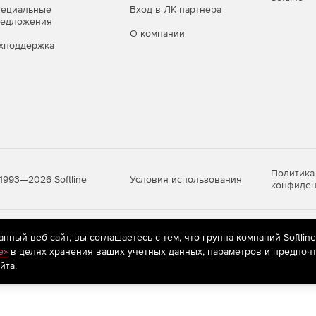
пециальные
Вход в ЛК партнера
а: минимум администрирования, понятный интерфейс,
редложения
овление.
О компании
хподдержка
 Платформа позволяет масштабироваться вместе с
процессы ИБ, соответствовать внутренним SLO и
расширенные сценарии восстановления и отчетности.
 скачать
здесь
 комплексную защиту данных на всех уровнях
ери информации, сократить время простоя систем и
Политика
Условия использования
1993—2026 Softline
ь как внутренним, так и внешним требованиям к
конфиден
яются
рекомендательные технологии
(информационные технологии п
ный веб-сайт, вы соглашаетесь с тем, что группа компаний Softlin
предпочтениям пользователей сети «Интернет», находящихся на те
e»
в целях хранения ваших учетных данных, параметров и предпочт
йта.