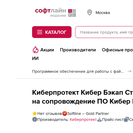
Softline
Москва
КАТАЛОГ
Акции
Производители
Офисные пр
ИИ
Программное обеспечение для работы с файлами и дисками
Киберпротект Кибер Бэкап С
на сопровождение ПО Кибер 
платформы виртуализации д
Нет отзывов
Softline – Gold Partner
(продление), на 3 года
Производитель:
Киберпротект
Прайс-лист
С