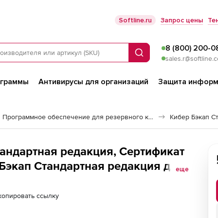
Softline.ru
Запрос цены
Те
8 (800) 200-0
Поиск
sales.r@softline.
ограммы
Антивирусы для организаций
Защита информ
Программное обеспечение для резервного копирования
Кибер Бэкап С
тандартная редакция, Сертификат
Бэкап Стандартная редакция для
еще
ля коммерческих организаций
копировать ссылку