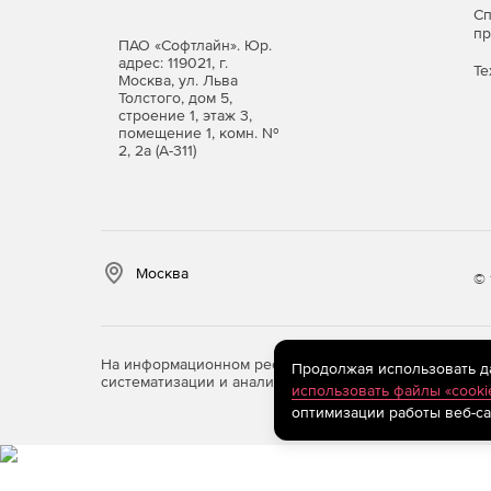
С
защите данных без усложнения ИТ‑ландшафт
п
надежное резервное копирование и восстан
ПАО «Софтлайн». Юр.
адрес: 119021, г.
Те
Москва, ул. Льва
Средние и крупные организации, госсектор.
Толстого, дом 5,
ростом инфраструктуры, интегрироваться в 
строение 1, этаж 3,
внешним нормативам, а также использовать 
помещение 1, комн. №
2, 2а (А-311)
Сравнение редакций можно
Приобретайте Кибер Бэкап, чтобы обеспечить
ИТ‑инфраструктуры, минимизировать риски пот
Москва
© 
помочь организациям уверенно соответствоват
устойчивости и безопасности.
На информационном ресурсе store.softline.ru примен
Продолжая использовать дан
систематизации и анализа сведений, относящихся к 
использовать файлы «cooki
оптимизации работы веб-са