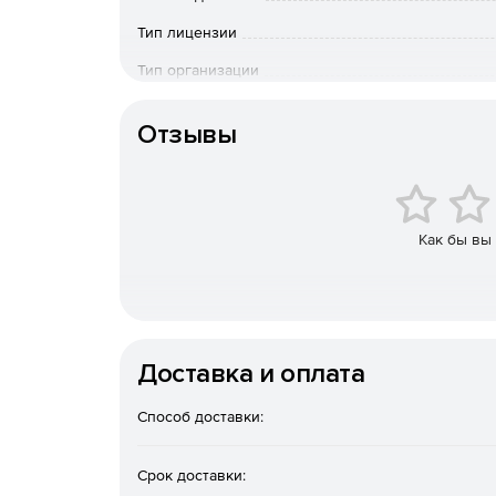
Универсальная защита разнородных сред.
Тип лицензии
виртуализации, контейнерных сред, СУБД и 
распространяемые решения. Это делает ее 
Тип организации
импортозамещения.
Конечный пользователь
Гибкие варианты хранения резервных копи
Отзывы
изолированные разделы), сетевые папки, S
(включая решения экосистемы «Киберпротект
реализовать правило «3‑2‑1» (три копии, два
отказоустойчивость.
Как бы вы
Оптимизация затрат на хранение и нагрузк
сокращают объем резервных копий и трафик
уровне дисков, папок и файлов.
Защита от современных киберугроз.
Встрое
Доставка и оплата
парольная защита резервных копий и храни
дополнительный уровень безопасности.
Способ доставки:
Быстрое и гибкое восстановление.
Поддержи
Срок доставки:
оборудование или «голое железо», мгновенн