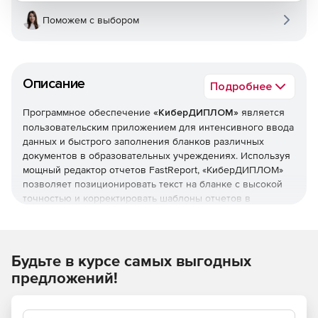
Поможем с выбором
Описание
Подробнее
Программное обеспечение
«КиберДИПЛОМ»
является
пользовательским приложением для интенсивного ввода
данных и быстрого заполнения бланков различных
документов в образовательных учреждениях. Используя
мощный редактор отчетов FastReport, «КиберДИПЛОМ»
позволяет позиционировать текст на бланке с высокой
точностью и корректировать шаблоны отчетов в
соответствии с требованиями пользователей. Кроме того,
«КиберДИПЛОМ» позволяет экспортировать имеющиеся
сведения о выпускниках и их дипломах в Модуль сбора
данных о дипломах Росаккредагентства.
Будьте в курсе самых выгодных
предложений!
В программе применяется шаблонный ввод данных,
клонирование существующих записей и прочее.
Возможен импорт данных, таких как дисциплины, часы,