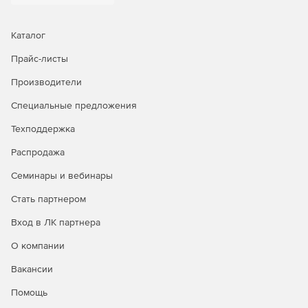
Диплом о среднем профессиональном образовании
образца 2014 года (Приказ №531 от 04.07.2013 в ред.
Каталог
Приказа №1243 от 15.11.2013).
Прайс-листы
Приложение к диплому о среднем профессиональном
образовании образца 2014 года (Приказ №531 от
Производители
04.07.2013 в ред. Приказа №1243 от 15.11.2013).
Специальные предложения
Свидетельство о профессии рабочего, должности
Техподдержка
служащего (ФЗ №273 от 29.12.12, установленный
образец).
Распродажа
Семинары и вебинары
Приложение к свидетельству о профессии рабочего,
должности служащего (ФЗ №273 от 29.12.12,
Стать партнером
установленный образец).
Вход в ЛК партнера
О компании
Вакансии
Помощь