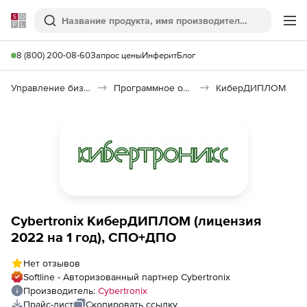
Softline
Поиск
Ме
8 (800) 200-08-60
Запрос цены
Инферит
Блог
Управление бизнесом, CRM/ERP
Программное обеспечение для ведения дел
КиберДИПЛОМ
Cybertronix КиберДИПЛОМ (лицензия
2022 на 1 год), СПО+ДПО
Нет отзывов
Softline - Авторизованный партнер Cybertronix
Производитель:
Cybertronix
Прайс-лист
Скопировать ссылку