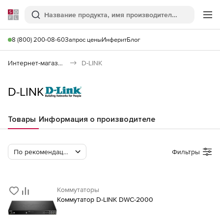
Softline
Поиск
Ме
8 (800) 200-08-60
Запрос цены
Инферит
Блог
Интернет-магазин
D-LINK
D-LINK
Товары
Информация о производителе
По рекомендации Softline
Фильтры
Коммутаторы
Коммутатор D-LINK DWC-2000