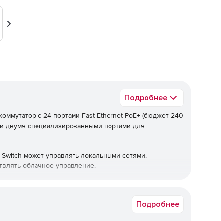
Вперед
Подробнее
оммутатор с 24 портами Fast Ethernet PoE+ (бюджет 240
P и двумя специализированными портами для
 Switch может управлять локальными сетями.
твлять облачное управление.
ммутатор
обладает
отличным
тепловыделением
и
может
работать
п
ии
,
импульсовв
и
других
видов
помех
.
Подробнее
иях
малого
и
среднего
бизнеса
,
таких
как
супермаркеты
,
офисы
,
ре