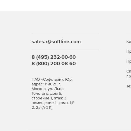
sales.r@softline.com
Ка
Пр
8 (495) 232-00-60
Пр
8 (800) 200-08-60
С
п
ПАО «Софтлайн». Юр.
адрес: 119021, г.
Те
Москва, ул. Льва
Толстого, дом 5,
строение 1, этаж 3,
помещение 1, комн. №
2, 2а (А-311)