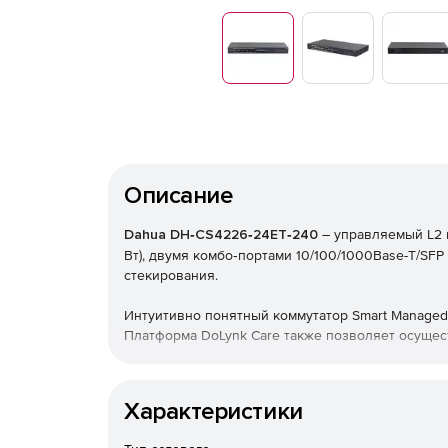
Описание
Dahua DH‑CS4226‑24ET‑240
– управляемый L2 к
Вт), двумя комбо‑портами 10/100/1000Base-T/SF
стекирования.
Интуитивно понятный коммутатор Smart Managed
Платформа DoLynk Care также позволяет осущес
Благодаря
цельнометаллической
конструкции
ко
току
,
статического
электричества
и
ударов
молн
Характеристики
Коммутатор
может
использоваться
на
предприят