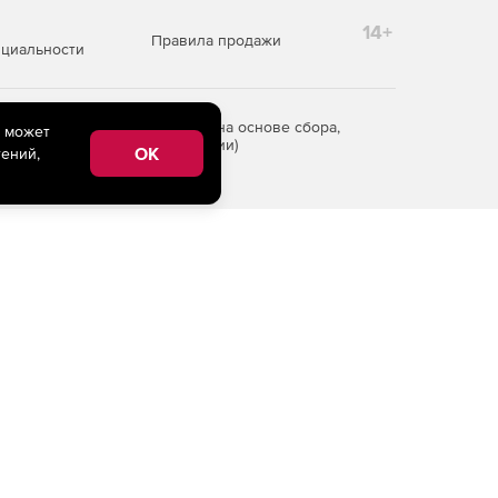
14+
Правила продажи
циальности
редоставления информации на основе сбора,
e может
рритории Российской Федерации)
OK
ений,