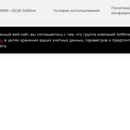
Политика
Условия использования
1993—2026 Softline
конфиден
яются
рекомендательные технологии
(информационные технологии п
ный веб-сайт, вы соглашаетесь с тем, что группа компаний Softlin
предпочтениям пользователей сети «Интернет», находящихся на те
e»
в целях хранения ваших учетных данных, параметров и предпочт
йта.