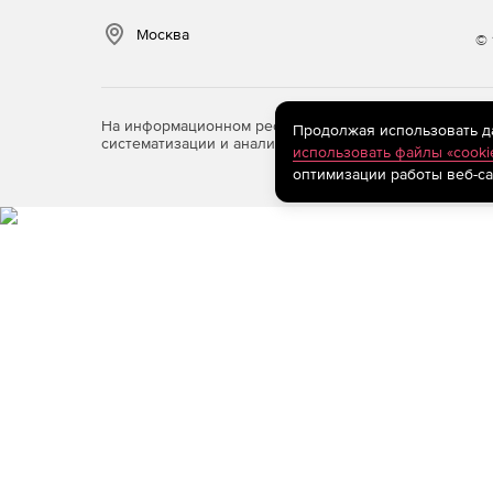
Москва
© 
На информационном ресурсе store.softline.ru примен
Продолжая использовать дан
систематизации и анализа сведений, относящихся к 
использовать файлы «cooki
оптимизации работы веб-са