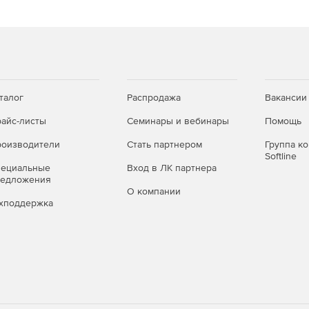
талог
Распродажа
Вакансии
айс-листы
Семинары и вебинары
Помощь
оизводители
Стать партнером
Группа к
Softline
пециальные
Вход в ЛК партнера
редложения
О компании
хподдержка