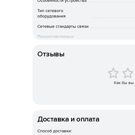
Особенности устройства
Тип сетевого
Одновременная
работа в
двух
диапазонах
.
оборудования
Бесперебойный
роуминг
.
Сетевые стандарты связи
Предоставляемые
Технология
MU
-
MIMO
обеспечивает
быструю
сетевые сервисы
одновременно
.
Управление трафиком
Отзывы
Устройство
может быстро
получить
доступ
к
помощью
.
Как бы вы
Доставка и оплата
Способ доставки: