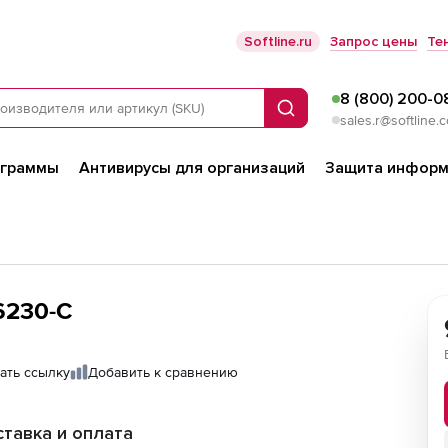
Softline.ru
Запрос цены
Те
8 (800) 200-0
Поиск
sales.r@softline.
ограммы
Антивирусы для организаций
Защита информ
6230-C
ать ссылку
Добавить к сравнению
тавка и оплата