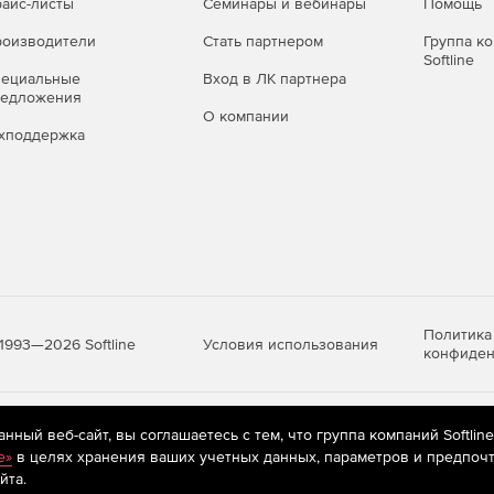
айс-листы
Семинары и вебинары
Помощь
оизводители
Стать партнером
Группа к
Softline
пециальные
Вход в ЛК партнера
редложения
О компании
хподдержка
Политика
Условия использования
1993—2026 Softline
конфиден
яются
рекомендательные технологии
(информационные технологии п
ный веб-сайт, вы соглашаетесь с тем, что группа компаний Softlin
предпочтениям пользователей сети «Интернет», находящихся на те
e»
в целях хранения ваших учетных данных, параметров и предпочт
йта.