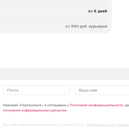
от 6 дней
от 590 руб. курьером
Нажимая «Подписаться», я соглашаюсь с
Политикой конфиденциальности
, д
получение информационных рассылок
.
Этот сайт защищен SmartCaptcha от Yandex Cloud -
Уведомление об условия