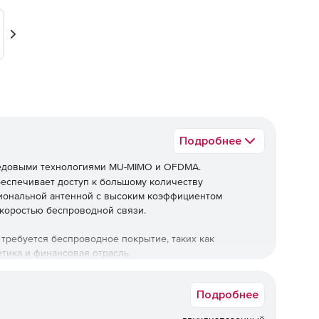
Вперед
Подробнее
едовыми
технологиями
MU
-
MIMO
и
OFDMA
.
беспечивает
доступ
к
большому
количеству
иональной
антенной
с
высоким
коэффициентом
коростью
беспроводной
связи
.
е
требуется
беспроводное
покрытие
,
таких
как
етика
и
финансовая
отрасль
.
доступа
802.11
ax
.
Подробнее