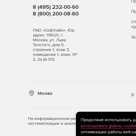
Пр
8 (495) 232-00-60
Пр
8 (800) 200-08-60
С
п
ПАО «Софтлайн». Юр.
адрес: 119021, г.
Те
Москва, ул. Льва
Толстого, дом 5,
строение 1, этаж 3,
помещение 1, комн. №
2, 2а (А-311)
Москва
© 
На информационном ресурсе store.softline.ru примен
Продолжая использовать дан
систематизации и анализа сведений, относящихся к 
использовать файлы «cooki
оптимизации работы веб-са