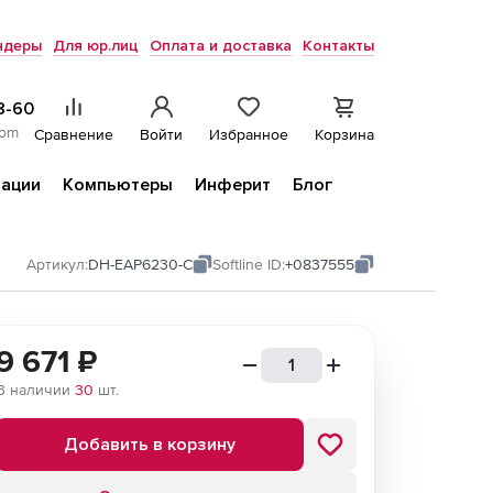
ндеры
Для юр.лиц
Оплата и доставка
Контакты
8-60
com
Сравнение
Войти
Избранное
Корзина
ации
Компьютеры
Инферит
Блог
Артикул:
DH-EAP6230-C
Softline ID:
+0837555
9 671
₽
В наличии
30
шт.
Добавить в корзину