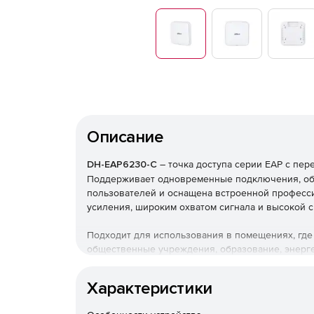
Описание
DH-EAP6230-C
– точка доступа серии
EAP
с
пер
Поддерживает
одновременные
подключения
,
о
пользователей
и
оснащен
а
встроенной
професс
усиления
,
широким
охватом
сигнала
и
высокой
с
Подходит
для
использования
в
помещениях
, гд
общественные
учреждения
,
образование
,
энерг
Внутренняя
потолочная
беспроводная
точка
Характеристики
Скорость
беспроводной
связи
до
3
Гбит
/с.