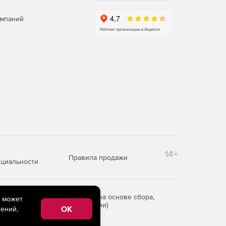
омпаний
14+
Правила продажи
циальности
редоставления информации на основе сбора,
e может
рритории Российской Федерации)
OK
ений,