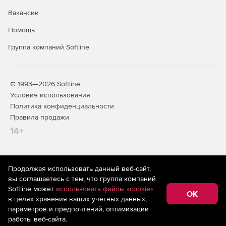
Вакансии
Помощь
Группа компаний Softline
© 1993—2026 Softline
Условия использования
Политика конфиденциальности
Правила продажи
14+
На информационном ресурсе store.softline.ru применяются
Продолжая использовать данный веб-сайт,
рекомендательные технологии
(информационные технологии
вы соглашаетесь с тем, что группа компаний
предоставления информации на основе сбора,
Softline может
использовать файлы «cookie»
систематизации и анализа сведений, относящихся к
OK
в целях хранения ваших учетных данных,
предпочтениям пользователей сети «Интернет»,
находящихся на территории Российской Федерации)
параметров и предпочтений, оптимизации
работы веб-сайта.