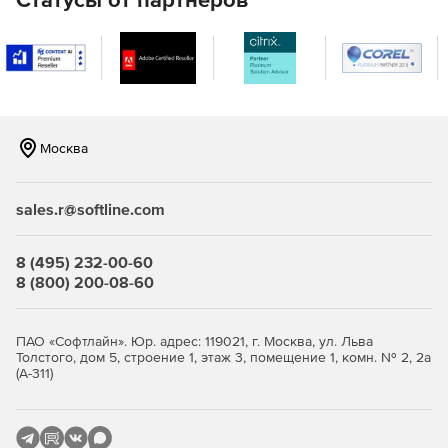
памяти и всех гигабитных портов, что обеспечивает
доступ к широкому потоку данных в высоком
разрешении.
Единая сеть
Интегрированная система видеонаблюдения и ИТ-сеть.
Москва
Быстрое развертывание
sales.r@softline.com
Простая и быстрая настройка сети.
Эффективное обслуживание
8 (495) 232-00-60
8 (800) 200-08-60
Техническое обслуживание с помощью топологии с
множеством функций для бесперебойного обслуживания
устройств.
ПАО «Софтлайн». Юр. адрес: 119021, г. Москва, ул. Льва
Толстого, дом 5, строение 1, этаж 3, помещение 1, комн. № 2, 2а
(А-311)