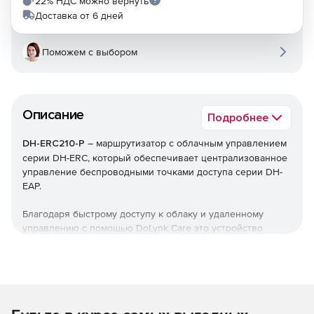
22% НДС можно вернуть
Доставка от 6 дней
Поможем с выбором
Описание
Подробнее
DH-ERC210-P
– маршрутизатор с облачным управлением
серии DH-ERC, который обеспечивает централизованное
управление беспроводными точками доступа серии DH-
EAP.
Благодаря быстрому доступу к облаку и удаленному
управлению с помощью DoLynk Care это устройство
поддерживает автоматическое создание топологии и
настройку параметров сигнала устройства в соответствии
с условиями беспроводной среды.
Роутер также обеспечивает управление безопасностью,
быстрый роуминг и гибкое управление качеством