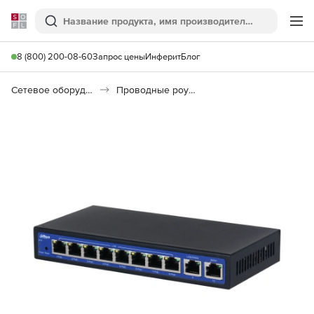
Softline
Поиск
Ме
8 (800) 200-08-60
Запрос цены
Инферит
Блог
Сетевое оборудование
Проводные роутеры