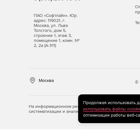
С
п
ПАО «Софтлайн». Юр.
адрес: 119021, г.
Те
Москва, ул. Льва
Толстого, дом 5,
строение 1, этаж 3,
помещение 1, комн. №
2, 2а (А-311)
Москва
© 
Продолжая использовать дан
На информационном ресурсе store.softline.ru примен
использовать файлы «cooki
систематизации и анализа сведений, относящихся к 
оптимизации работы веб-са