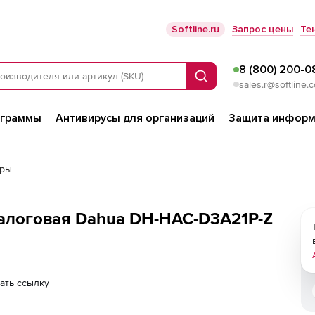
Softline.ru
Запрос цены
Те
8 (800) 200-0
Поиск
sales.r@softline.
ограммы
Антивирусы для организаций
Защита информ
еры
алоговая Dahua DH-HAC-D3A21P-Z
ать ссылку