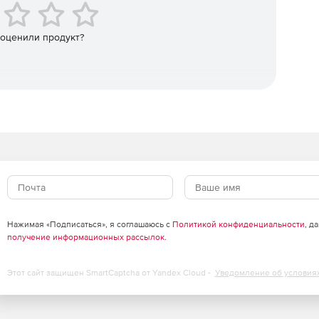
 оценили продукт?
Нажимая «Подписаться», я соглашаюсь с
Политикой конфиденциальности
, д
получение информационных рассылок
.
Этот сайт защищен SmartCaptcha от Yandex Cloud -
Уведомление об условия