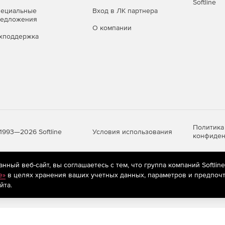
Softline
пециальные
Вход в ЛК партнера
редложения
О компании
хподдержка
Политика
Условия использования
1993—2026 Softline
конфиден
ный веб-сайт, вы соглашаетесь с тем, что группа компаний Softlin
яются
рекомендательные технологии
(информационные технологии п
e»
в целях хранения ваших учетных данных, параметров и предпочт
предпочтениям пользователей сети «Интернет», находящихся на те
йта.