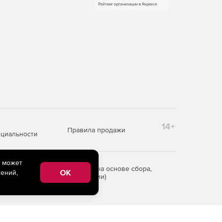
14+
Правила продажи
циальности
e может
редоставления информации на основе сбора,
OK
ений,
рритории Российской Федерации)