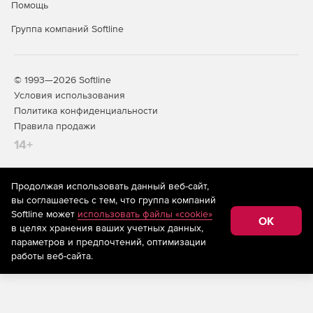
Помощь
Группа компаний Softline
© 1993—2026 Softline
Условия использования
Политика конфиденциальности
Правила продажи
14+
Продолжая использовать данный веб-сайт,
На информационном ресурсе store.softline.ru применяются
вы соглашаетесь с тем, что группа компаний
рекомендательные технологии
(информационные технологии
Softline может
использовать файлы «cookie»
предоставления информации на основе сбора,
OK
в целях хранения ваших учетных данных,
систематизации и анализа сведений, относящихся к
предпочтениям пользователей сети «Интернет»,
параметров и предпочтений, оптимизации
находящихся на территории Российской Федерации)
работы веб-сайта.