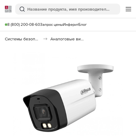
Softline
Поиск
Ме
8 (800) 200-08-60
Запрос цены
Инферит
Блог
Системы безопасности
Аналоговые видеокамеры