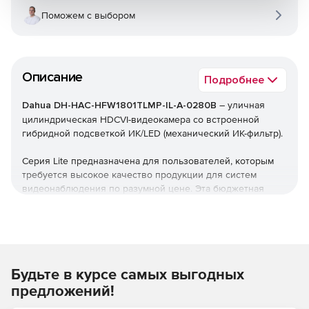
Поможем с выбором
Описание
Подробнее
Dahua
DH
-
HAC
-
HFW
1801
TLMP
-
IL
-
A
-0280
B
– уличная
цилиндрическая HDCVI-видеокамера со встроенной
гибридной подсветкой ИК/LED (механический ИК-фильтр).
Серия Lite предназначена для пользователей, которым
требуется высокое качество продукции для систем
видеонаблюдения по разумной цене. Эта бюджетная
серия отличается высокой эффективностью, что делает
ее идеальным выбором для применения в жилом секторе
и объектов малого и среднего бизнеса. Она предлагает
широкий выбор технологий, таких как Full-color и Starlight,
и на ее основе можно создавать различные решения для
Будьте в курсе самых выгодных
разнообразных сценариев применения.
предложений!
Видеокамера прошла тщательное тестирование на