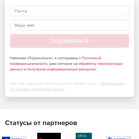
проникновение влаги и пыли внутрь корпуса. Она
надежна защищена от пыли, и ее корпус гарантирует
работоспособность при погружении в воду на глубину 1 м
в течение 30 минут. Широкий диапазон напряжений:
Видеокамера допускает ±30% отклонения входного
напряжения и хорошо приспособлена для работы в
уличных условиях с нестабильным напряжением.
ПОДПИСАТЬСЯ
Нажимая «Подписаться», я соглашаюсь с
Политикой
конфиденциальности
, даю согласие на
обработку персональных
данных
и
получение информационных рассылок
.
Этот сайт защищен SmartCaptcha от Yandex Cloud -
Уведомление
об условиях обработки данных
Статусы от партнеров