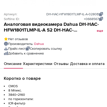
Артикул:
DH-HAC-HFW1801TLMP-IL-A-0280B
Softline ID:
+0668567
Аналоговая видеокамера Dahua DH-HAC-
HFW1801TLMP-IL-A S2 DH-HAC-
еще
HFW1801TLMP-IL-A-0280B-S2
Нет отзывов
Производитель:
Dahua
Прайс-лист
Скопировать ссылку
Добавить к сравнению
Описание
Характеристики
Отзывы
Доставка и оплата
Коротко о товаре
CMOS
8 Мпикс.
3840×2160
по горизонтали:
ICR-фильтр