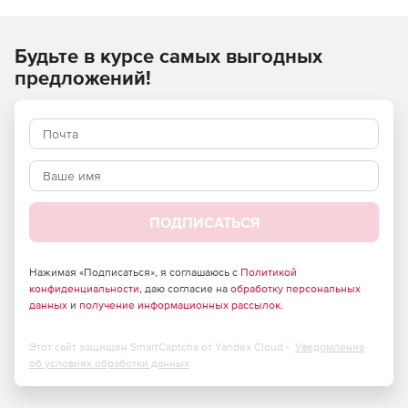
LED-подсветка до 30м, ИК-подсветка 30м.
Будьте в курсе самых выгодных
MicroSD до 256Гбайт.
предложений!
защита: IP67.
ПОДПИСАТЬСЯ
Нажимая «Подписаться», я соглашаюсь с
Политикой
конфиденциальности
, даю согласие на
обработку персональных
данных
и
получение информационных рассылок
.
Этот сайт защищен SmartCaptcha от Yandex Cloud -
Уведомление
об условиях обработки данных