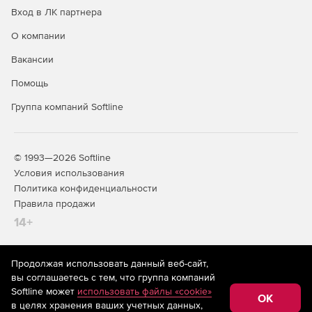
Вход в ЛК партнера
О компании
Вакансии
Помощь
Группа компаний Softline
© 1993—2026 Softline
Условия использования
Политика конфиденциальности
Правила продажи
14+
Продолжая использовать данный веб-сайт,
На информационном ресурсе store.softline.ru применяются
вы соглашаетесь с тем, что группа компаний
рекомендательные технологии
(информационные технологии
Softline может
использовать файлы «cookie»
предоставления информации на основе сбора,
OK
в целях хранения ваших учетных данных,
систематизации и анализа сведений, относящихся к