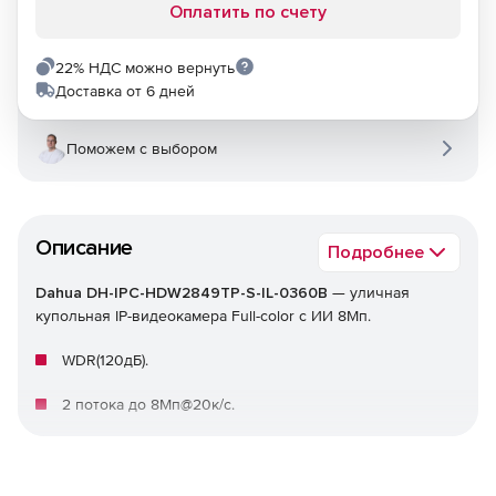
Оплатить по счету
22% НДС можно вернуть
Доставка от 6 дней
Поможем с выбором
Описание
Подробнее
Dahua DH-IPC-HDW2849TP-S-IL-0360B
— уличная
купольная IP-видеокамера Full-color с ИИ 8Мп.
WDR(120дБ).
2 потока до 8Мп@20к/с.
Видеоаналитика: SMD Plus (интеллектуальный
детектор движения), пересечение линии, контроль
зоны.