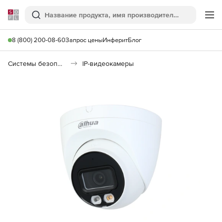
Softline
Поиск
Ме
8 (800) 200-08-60
Запрос цены
Инферит
Блог
Системы безопасности
IP-видеокамеры