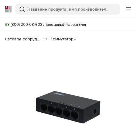
Softline
Поиск
Ме
8 (800) 200-08-60
Запрос цены
Инферит
Блог
Сетевое оборудование
Коммутаторы