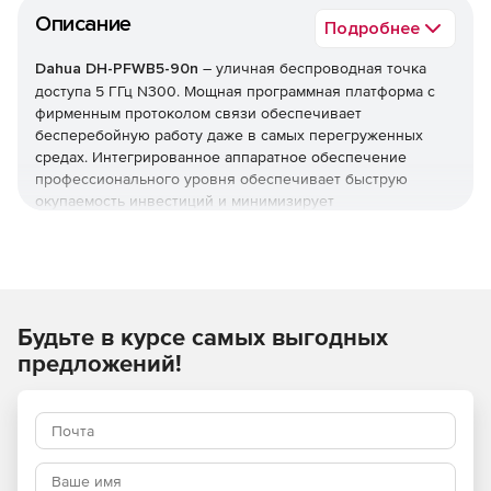
Описание
Подробнее
Dahua DH-PFWB5-90n
– уличная беспроводная точка
доступа 5 ГГц N300. Мощная
программная
платформа
с
фирменным
протоколом
связи
обеспечивает
бесперебойную
работу
даже
в
самых
перегруженных
средах
.
Интегрированное
аппаратное
обеспечение
профессионального
уровня
обеспечивает
быструю
окупаемость
инвестиций
и
минимизирует
эксплуатационные
расходы
.
Усовершенствованный протокол TDMA
Используется технология TDMA (Time Division Multiple
Будьте в курсе самых выгодных
Access) для стабилизации полосы пропускания
видеосигнала и обнаружения скрытых узлов
предложений!
беспроводной передачи.
Широкий диапазон рабочих температур (от -30 °C до
+70 °C)
Поддерживает работу при температуре окружающей