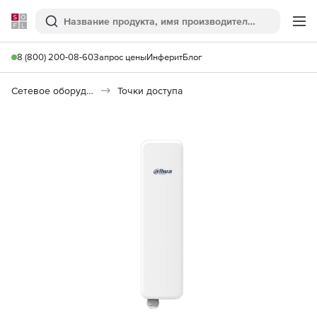
Softline
Поиск
Ме
8 (800) 200-08-60
Запрос цены
Инферит
Блог
Сетевое оборудование
Точки доступа