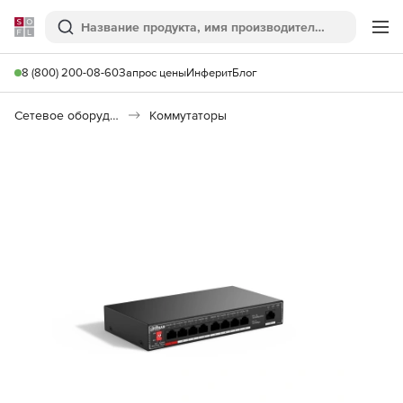
Softline
Поиск
Ме
8 (800) 200-08-60
Запрос цены
Инферит
Блог
Сетевое оборудование
Коммутаторы